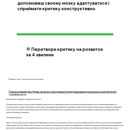
допоможеш своєму мозку адаптуватися і
сприймати критику конструктивно.
💬 Перетвори критику на розвиток
за 4 хвилини
💛 Швидко. Легко. І з ясністю в кожному рішенні.
Повне керівництво: 5 фраз, які варто повторювати перед важливою розмовою, щоб зберігати
спокій і ясність
Чому важливо змінювати сприйняття критики?
Основна ідея полягає в тому, що зміна сприйняття критики може кардинально вплинути на наше емоційне благополуччя та професійний розвиток. У
сучасному світі, де зворотний зв’язок стає все більш поширеним, важливо вміти справлятися з ним конструктивно. Критика, якщо її сприймати правильно,
може стати потужним каталізатором для особистісного і професійного зростання. Вона не лише допомагає виявити слабкі місця, але й відкриває нові
горизонти для вдосконалення.
Змістовний приклад
Уявіть собі ситуацію, коли ви отримали негативний відгук на роботу, яку виконали. Замість того, щоб сприймати це як особисту атаку, ви можете прийняти
твердження: "Це не про мене, це про ситуацію." Ви починаєте аналізувати, що конкретно в вашій роботі потребує покращення. Наприклад, ви дізнаєтеся, що
ваш проект не відповідає очікуванням через недостатню увагу до деталей. Замість того щоб відчувати образу, ви ставите собі питання: "Що я можу