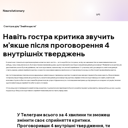
Neurolutionary
Login
Статті розділу "Знайти щастя"
Навіть гостра критика звучить
м’якше після проговорення 4
внутрішніх тверджень
Кожен із нас стикається з критикою в різних аспектах свого життя — чи то на роботі, в стосунках, чи під час навчання. Але чи замислювалися ви коли-
небудь, чому слова, які можуть бути простим висловленням думки, здатні спричиняти настільки сильний емоційний дискомфорт? Виявляється, критика, як
двосічний меч, може бути як руйнівною, так і конструктивною, залежно від того, як ми її сприймаємо. У сучасному світі, де швидкість змін і конкуренція
стають нормою, уміння сприймати критику з користю є важливим навиком, який може суттєво вплинути на наш особистісний і професійний розвиток.
Ця стаття присвячена темі, яка може кардинально змінити ваше ставлення до критики та навчити вас використовувати її на свою користь. Ми розглянемо
чотири внутрішні твердження, які допоможуть знизити емоційний дискомфорт від критики, перевести її в конструктивне русло і навіть знайти в ній
можливості для особистого зростання. Ви дізнаєтеся, як ці прості фрази можуть стати вашими мантрами, що підтримують в складних ситуаціях, і як вони
здатні змінити ваше сприйняття себе та свого оточення.
Отже, якщо ви готові відкрити новий погляд на критику та дізнатися, як перетворити її на потужний інструмент для розвитку, приєднуйтесь до нас у цьому
подорожі до більш конструктивного сприйняття викликів, які постають перед нами.
У Телеграм всього за 4 хвилини ти зможеш
змінити своє сприйняття критики.
Проговоривши 4 внутрішні твердження, ти