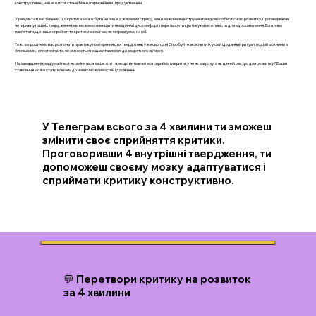
конструктивно, наше життя стане більш гармонійним і продуктивним.
У результаті, ми бачимо, що критика може бути не лише джерелом стресу, але й важливим інструментом для особистісного розвитку. Проговорюючи
чотири внутрішніх твердження, ми можемо зменшити емоційний дискомфорт і перетворити критику на можливість для вдосконалення. Важливо
пам'ятати, що наше сприйняття критики визначає, як ми реагуємо на неї.
Тож, запрошуємо вас розпочати практику повторення цих тверджень уже сьогодні Спробуйте включити їх у свій щоденний ритуал, поділіться ними з
близькими, і спостерігайте, як змінюється ваше ставлення до зворотного зв'язку.
На завершення, задумайтеся: як зміниться ваше життя, якщо ви навчитеся сприймати критику не як загрозу, а як цінний ресурс для розвитку? Ваше
ставлення може стати ключем до нових можливостей і досягнень
У Телеграм всього за 4 хвилини ти зможеш
змінити своє сприйняття критики.
Проговоривши 4 внутрішні твердження, ти
допоможеш своєму мозку адаптуватися і
сприймати критику конструктивно.
💬 Перетвори критику на розвиток
за 4 хвилини