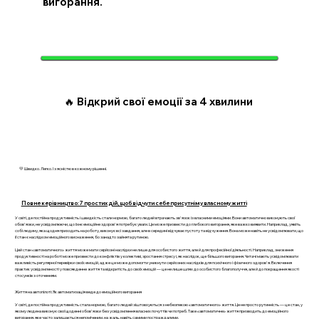
вигорання.
🔥 Відкрий свої емоції за 4 хвилини
💛 Швидко. Легко. І з ясністю в кожному рішенні.
Повне керівництво: 7 простих дій, щоб відчути себе присутнім у власному житті
У світі, де постійна продуктивність і швидкість стали нормою, багато людей втрачають зв'язок із власними емоціями. Вони автоматично виконують свої
обов'язки, не усвідомлюючи, що їхнє емоційне здоров'я потребує уваги. Це може призвести до глибокого вигорання, яке важко виявити. Наприклад, уявіть
собі людину, яка щодня приходить на роботу, виконує всі завдання, але в середині відчуває пустоту та відчуження. Вона може навіть не усвідомлювати, що
її стан є наслідком емоційного виснаження, бо занадто зайнята рутиною.
Цей стан «автоматичного» життя може мати серйозні наслідки не лише для особистого життя, але й для професійної діяльності. Наприклад, зниження
продуктивності на роботі може призвести до конфліктів у колективі, зростання стресу і, як наслідок, ще більшого вигорання. Читачі мають усвідомлювати
важливість регулярної перевірки своїх емоцій, адже це може допомогти уникнути серйозних наслідків для психічного і фізичного здоров'я. Включення
практик усвідомленості у повсякденне життя та відкритість до своїх емоцій — це не лише шлях до особистого благополуччя, але й до покращення якості
стосунків з оточенням.
Життя на автопілоті: Як автоматизація веде до емоційного вигорання
У світі, де постійна продуктивність стала нормою, багато людей зіштовхуються з небезпекою «автоматичного» життя. Це не просто рутинність — це стан, у
якому людина виконує свої щоденні обов'язки без усвідомлення власних почуттів чи потреб. Таке «автоматичне» життя призводить до емоційного
вигорання, яке часто залишається непоміченим, на жаль, навіть самими постраждалими.