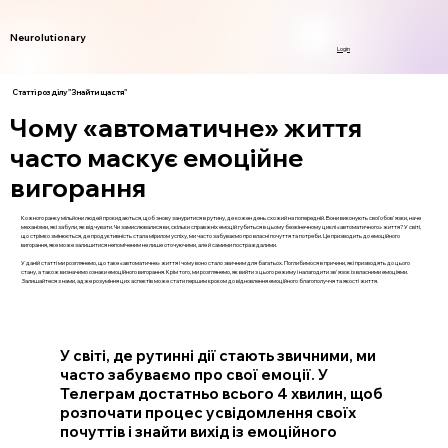
Neurolutionary
Login
Статті розділу "Знайти щастя"
Чому «автоматичне» життя
часто маскує емоційне
вигорання
Кожного ранку мільйони людей прокидаються, щоб знову зануритися в рутину, де кожен день схожий на попередній. Вони виконують свої обов'язки, наче
механізми, які забули, як відчувати. Чи замислювалися ви, скільки справжніх емоцій губиться в цьому безкінечному циклі «автоматичного» життя? У світі,
що стрімко змінюється, де продуктивність стала мірилом успіху, ми часто забуваємо про власні почуття та потреби. Це призводить до емоційного
вигорання, яке може залишитися непоміченим не лише оточуючими, але й самими постраждалими.
У даній статті ми розглянемо, що таке «автоматичне» життя і чому воно стало звичним для багатьох. Поглибимося в причини, які призводять до цього
стану, а також визначимо ознаки емоційного вигорання. Крім того, ми розглянемо, як вийти з цього режиму і налагодити зв'язок із власними емоціями.
Залишайтеся з нами, адже розуміння цих аспектів може стати першим кроком до відновлення емоційного благополуччя та якості життя.
У світі, де рутинні дії стають звичними, ми
часто забуваємо про свої емоції. У
Телеграм достатньо всього 4 хвилин, щоб
розпочати процес усвідомлення своїх
почуттів і знайти вихід із емоційного