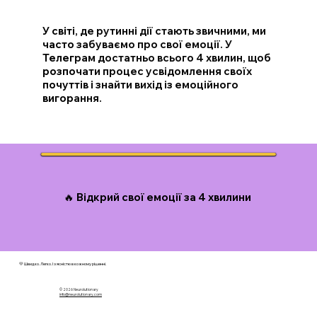
У світі, де рутинні дії стають звичними, ми
часто забуваємо про свої емоції. У
Телеграм достатньо всього 4 хвилин, щоб
розпочати процес усвідомлення своїх
почуттів і знайти вихід із емоційного
вигорання.
🔥 Відкрий свої емоції за 4 хвилини
💛 Швидко. Легко. І з ясністю в кожному рішенні.
© 2026 N
eurolutionary
info@neurolutionary.com