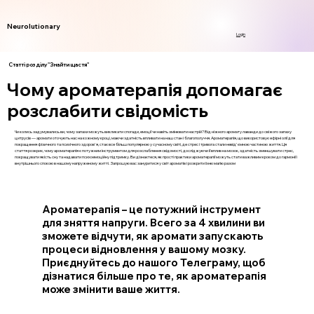
Neurolutionary
Login
Статті розділу "Знайти щастя"
Чому ароматерапія допомагає
розслабити свідомість
Чи колись задумувались ви, чому запахи можуть викликати спогади, емоції чи навіть змінювати настрій? Від ніжного аромату лаванди до свіжого запаху
цитрусів — аромати оточують нас на кожному кроці, маючи здатність впливати на наш стан і благополуччя. Ароматерапія, що використовує ефірні олії для
покращення фізичного та психічного здоров'я, стає все більш популярною у сучасному світі, де стрес і тривога стали невід'ємною частиною життя. Ця
стаття розкриє, чому ароматерапія є потужним інструментом для розслаблення свідомості, досліджуючи її вплив на мозок, здатність зменшувати стрес,
покращувати якість сну та надавати психоемоційну підтримку. Ви дізнаєтеся, як прості практики ароматерапії можуть стати важливим кроком до гармонії і
внутрішнього спокою в нашому напруженому житті. Запрошую вас зануритися у світ ароматів і розкрити їхню магію разом
Ароматерапія – це потужний інструмент
для зняття напруги. Всего за 4 хвилини ви
зможете відчути, як аромати запускають
процеси відновлення у вашому мозку.
Приєднуйтесь до нашого Телеграму, щоб
дізнатися більше про те, як ароматерапія
може змінити ваше життя.