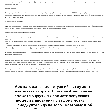
показало, що учасники, які використовували ефірні олії під час стресових задач, демонстрували значно нижчий рівень стресу порівняно з тими, хто не
використовував олії.
3. Поліпшення сну
Лаванда відомий своїми заспокійливими властивостями. У дослідженні, опублікованому в журналі "Journal of Clinical Psychology", учасники, які
використовували аромат лаванди перед сном, відзначили покращення якості сну на 20%. Це свідчить про те, що ароматерапія може бути корисною для тих,
хто страждає від безсоння.
4. Психоемоційна підтримка
Ефірні олії, такі як іланг-іланг і апельсин, можуть підвищити настрій. У випадку жінок, які проходили курс ароматерапії на основі іланг-ілангу, було зафіксовано
зниження симптомів депресії, що підтверджує важливість ароматів у психоемоційній підтримці.
5. Практичні методи використання ароматерапії
- Дифузія: Використання дифузора для розподілу аромату у повітрі. Наприклад, додавши кілька крапель олії лаванди, можна створити спокійну атмосферу
в кімнаті.
- Масаж: Додавання ефірних олій до базових олій для масажу. Наприклад, олія лимонної трави у поєднанні з олією кокоса може допомогти зняти м'язову
напругу.
- Інгаляція: Пряме вдихання аромату з флакона. Це швидкий спосіб отримати емоційний підйом, наприклад, в ситуаціях стресу.
- Купання: Додавання кількох крапель ефірної олії у ванну. Олія рожевої герані може допомогти заспокоїти нерви після важкого дня.
Ароматерапія — це ефективний спосіб підтримки психоемоційного здоров'я. Регулярно використовуючи аромати, ви можете покращити якість свого життя
та знайти внутрішній спокій.
Узагальнюючи вищезазначене, ароматерапія виявилась потужним інструментом для покращення якості життя, завдяки своїй здатності впливати на
емоційний стан людини, знижувати рівень стресу та сприяти глибшому сну. Використовуючи ефірні олії, такі як лаванда та бергамот, ви можете не лише
знайти релаксацію, але й створити позитивну атмосферу навколо себе.
Запрошуємо вас спробувати ароматерапію у вашій щоденній практиці — оберіть аромати, що вам до вподоби, і почніть насолоджуватися їхніми перевагами
вже сьогодні. Чи готові ви дати собі можливість відчути гармонію та спокій, які можуть принести аромати? Ваше психоемоційне здоров'я варте цього
Ароматерапія – це потужний інструмент
для зняття напруги. Всего за 4 хвилини ви
зможете відчути, як аромати запускають
процеси відновлення у вашому мозку.
Приєднуйтесь до нашого Телеграму, щоб