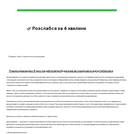
🌿 Розслабся за 4 хвилини
💛 Швидко. Легко. І з ясністю в кожному рішенні.
Повне керівництво: 8 простих дій після пробудження, які повертають відчуття безпеки
Ароматерапія є потужним інструментом для зменшення стресу та покращення загального самопочуття завдяки своїй здатності впливати на емоційний
стан людини. Це пояснюється тим, що аромати можуть активувати певні ділянки мозку, які відповідають за наші емоції. Наприклад, запах лаванди не лише
заспокоює, але й може сприяти зниженню рівня кортизолу, гормону стресу, що робить його надзвичайно корисним у щоденних ситуаціях, коли ми
стикаємося з напруженням.
Уявіть собі, що після важкого робочого дня ви повертаєтеся додому та вирішуєте створити атмосферу для релаксації. Ви запалюєте аромалампу з олією
лаванди, і запах починає наповнювати кімнату. З кожним вдихом ви відчуваєте, як напруга поступово зникає, а розум стає яснішим. Цей простий ритуал
може стати вашим щоденним способом уникнути стресу, сприяючи не лише фізичному, а й емоційному відновленню.
Такі практики можуть мати великий вплив на повсякденне життя. Вони допомагають не лише зняти стрес, але й покращують якість сну, підвищують
продуктивність та навіть зміцнюють міжособистісні стосунки. Тому, якщо ви прагнете знайти баланс у житті або ефективно справлятися зі стресом, варто
розглянути можливість інтеграції ароматерапії у вашу щоденну практику. Це може стати не лише приємним ритуалом, але й важливим кроком до
збереження психоемоційного здоров'я.
Аромати, що лікують: магія розслаблення свідомості через запахи
Ароматерапія — це не просто модне захоплення, а глибока практика, що базується на наукових дослідженнях та тисячолітньому досвіді використання
ароматів. Кожен аромат, який ми вдихаємо, здатен пробудити в нашій свідомості безліч емоцій та спогадів. Давайте розглянемо, як саме аромати
впливають на наше розслаблення та психоемоційний стан.
1. Вплив ароматів на мозок