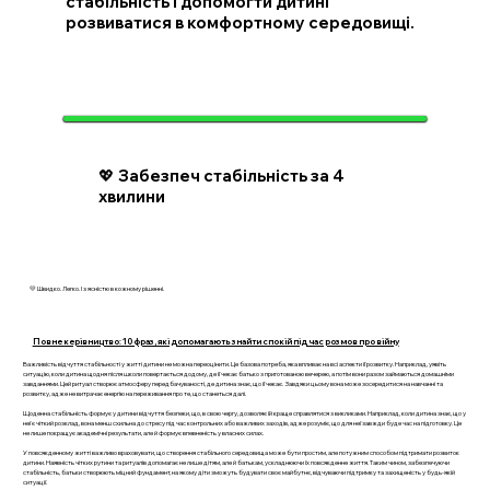
стабільність і допомогти дитині
розвиватися в комфортному середовищі.
💖 Забезпеч стабільність за 4
хвилини
💛 Швидко. Легко. І з ясністю в кожному рішенні.
Повне керівництво: 10 фраз, які допомагають знайти спокій під час розмов про війну
Важливість відчуття стабільності у житті дитини не можна переоцінити. Це базова потреба, яка впливає на всі аспекти її розвитку. Наприклад, уявіть
ситуацію, коли дитина щодня після школи повертається додому, де її чекає батько з приготованою вечерею, а потім вони разом займаються домашніми
завданнями. Цей ритуал створює атмосферу передбачуваності, де дитина знає, що її чекає. Завдяки цьому вона може зосередитися на навчанні та
розвитку, адже не витрачає енергію на переживання про те, що станеться далі.
Щоденна стабільність формує у дитини відчуття безпеки, що, в свою чергу, дозволяє їй краще справлятися з викликами. Наприклад, коли дитина знає, що у
неї є чіткий розклад, вона менш схильна до стресу під час контрольних або важливих заходів, адже розуміє, що для неї завжди буде час на підготовку. Це
не лише покращує академічні результати, але й формує впевненість у власних силах.
У повсякденному житті важливо враховувати, що створення стабільного середовища може бути простим, але потужним способом підтримати розвиток
дитини. Наявність чітких рутини та ритуалів допомагає не лише дітям, але й батькам, ускладнюючи їх повсякденне життя. Таким чином, забезпечуючи
стабільність, батьки створюють міцний фундамент, на якому діти зможуть будувати своє майбутнє, відчуваючи підтримку та захищеність у будь-якій
ситуації.