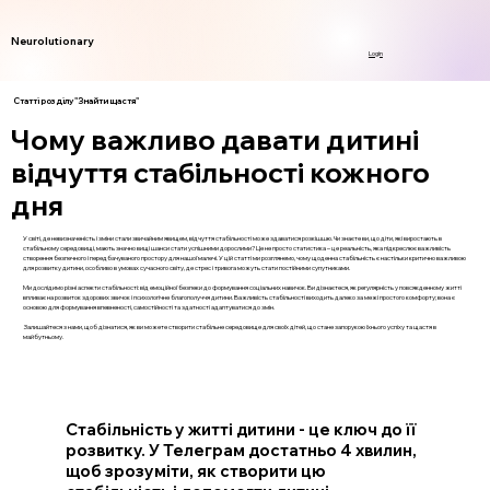
Neurolutionary
Login
Статті розділу "Знайти щастя"
Чому важливо давати дитині
відчуття стабільності кожного
дня
У світі, де невизначеність і зміни стали звичайним явищем, відчуття стабільності може здаватися розкішшю. Чи знаєте ви, що діти, які виростають в
стабільному середовищі, мають значно вищі шанси стати успішними дорослими? Це не просто статистика – це реальність, яка підкреслює важливість
створення безпечного і передбачуваного простору для нашої малечі. У цій статті ми розглянемо, чому щоденна стабільність є настільки критично важливою
для розвитку дитини, особливо в умовах сучасного світу, де стрес і тривога можуть стати постійними супутниками.
Ми дослідимо різні аспекти стабільності: від емоційної безпеки до формування соціальних навичок. Ви дізнаєтеся, як регулярність у повсякденному житті
впливає на розвиток здорових звичок і психологічне благополуччя дитини. Важливість стабільності виходить далеко за межі простого комфорту; вона є
основою для формування впевненості, самостійності та здатності адаптуватися до змін.
Залишайтеся з нами, щоб дізнатися, як ви можете створити стабільне середовище для своїх дітей, що стане запорукою їхнього успіху та щастя в
майбутньому.
Стабільність у житті дитини - це ключ до її
розвитку. У Телеграм достатньо 4 хвилин,
щоб зрозуміти, як створити цю