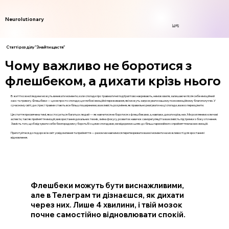
Neurolutionary
Login
Статті розділу "Знайти щастя"
Чому важливо не боротися з
флешбеком, а дихати крізь нього
В житті кожної людини можуть виникати моменти, коли спогади про травматичні події раптово накривають, немов хвиля, залишаючи після себе емоційний
хаос та тривогу. Флешбеки — це не просто спогади; це глибокі емоційні переживання, які можуть загрожувати нашому психоемоційному благополуччю. У
сучасному світі, де стрес і травми стають все більш поширеними, важливість розуміння, як правильно реагувати на ці спогади, важко переоцінити.
Ця стаття присвячена темі, яка стосується багатьох людей — як навчитися не боротися з флешбеками, а, навпаки, дихати крізь них. Ми розглянемо ключові
аспекти, такі як прийняття емоцій, використання дихальних технік, зміна фокусу, розвиток навичок саморегуляції та важливість підтримки з боку оточення.
Замість того, щоб відчувати себе безпорадним у боротьбі з цими спогадами, ми відкриємо шлях до більш гармонійного сприйняття власних емоцій.
Приготуйтеся до подорожі в світ усвідомлення та прийняття — разом ми навчимося перетворювати важкі моменти на можливості для зростання і
відновлення.
Флешбеки можуть бути виснажливими,
але в Телеграм ти дізнаєшся, як дихати
через них. Лише 4 хвилини, і твій мозок
почне самостійно відновлювати спокій.