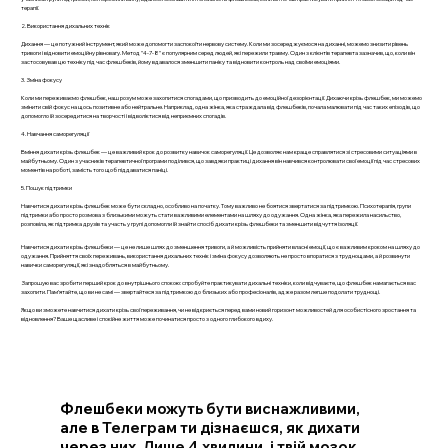
терапії.
2. Використання дихальних технік
Дихання — це потужний інструмент, який може допомогти заспокоїти нервову систему. Коли ми зосереджуємося на диханні, можемо знизити рівень
тривоги і відновити емоційну рівновагу. Метод "4-7-8" є популярним серед людей, які пережили травму. Один з клієнтів терапевта зазначив, що, коли він
застосовував цю техніку під час флешбеків, йому вдавалося зменшити паніку та відновити контроль над своїми емоціями.
3. Зміна фокусу
Коли ми переживаємо флешбек, наш розум може захопитися спогадами, що призводить до емоційної дезорієнтації. Дихаючи крізь флешбек, ми можемо
змінити свій фокус на щось позитивне або нейтральне. Наприклад, одна жінка, яка страждала від флешбеків, почала малювати під час таких епізодів, що
допомогло їй зосередитися на творчості і відволіктися від неприємних спогадів.
4. Навчання саморегуляції
Вміння дихати крізь флешбек — це важливий крок до розвитку навичок саморегуляції. Це дозволяє нам краще справлятися зі стресовими ситуаціями в
майбутньому. Один з учасників терапевтичної програми поділився, що завдяки практиці дихання він навчився контролювати свої емоції під час стресових
моментів на роботі, замість того щоб піддаватися паніці.
5. Пошук підтримки
Навчитися дихати крізь флешбек може бути складно, особливо на початку. Тому важливо не боятися звертатися за підтримкою. Психотерапія, групи
підтримки або просто розмова з близькими можуть стати важливими елементами на шляху до одужання. Одна жінка, яка пережила насильство,
розповіла, як підтримка друзів та участь у групі допомогли їй знайти спосіб дихати крізь флешбеки та зменшити відчуття ізоляції.
Навчитися дихати крізь флешбеки — це не лише шлях до зменшення тривоги, а й можливість прийняти власні емоції, що є важливим кроком на шляху до
одужання. Прийняття своїх переживань, використання дихальних технік і зміна фокусу дозволяють не просто впоратися з труднощами, а й розвинути
навички саморегуляції, які знадобляться в майбутньому.
Запрошую вас зробити перший крок до внутрішнього спокою: спробуйте практикувати дихальні техніки, коли відчуваєте, що флешбек намагається вас
захопити. Пам’ятайте, що ви не самі — звертайтеся за підтримкою до близьких або професіоналів, адже разом легше подолати труднощі.
Якщо ви зможете навчитися дихати крізь свої переживання, чи не відкриється перед вами новий горизонт можливостей для особистісного зростання та
відновлення? Ваше щасливе і спокійне життя може починатися просто з одного глибокого вдиху.
Флешбеки можуть бути виснажливими,
але в Телеграм ти дізнаєшся, як дихати
через них. Лише 4 хвилини, і твій мозок