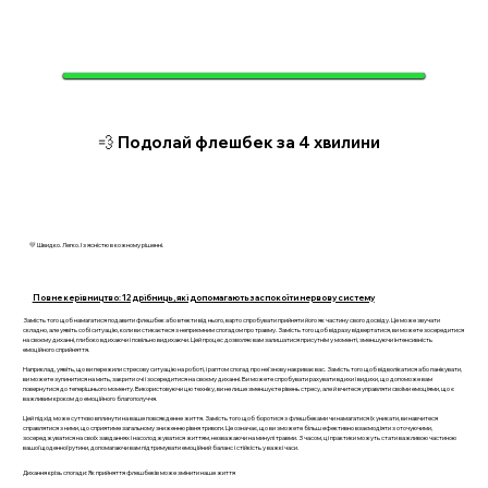
💨 Подолай флешбек за 4 хвилини
💛 Швидко. Легко. І з ясністю в кожному рішенні.
Повне керівництво: 12 дрібниць, які допомагають заспокоїти нервову систему
Замість того щоб намагатися подавити флешбек або втекти від нього, варто спробувати прийняти його як частину свого досвіду. Це може звучати
складно, але уявіть собі ситуацію, коли ви стикаєтеся з неприємним спогадом про травму. Замість того щоб відразу відвертатися, ви можете зосередитися
на своєму диханні, глибоко вдихаючи і повільно видихаючи. Цей процес дозволяє вам залишатися присутнім у моменті, зменшуючи інтенсивність
емоційного сприйняття.
Наприклад, уявіть, що ви пережили стресову ситуацію на роботі, і раптом спогад про неї знову накриває вас. Замість того щоб відволікатися або панікувати,
ви можете зупинитися на мить, закрити очі і зосередитися на своєму диханні. Ви можете спробувати рахувати вдихи і видихи, що допоможе вам
повернутися до теперішнього моменту. Використовуючи цю техніку, ви не лише зменшуєте рівень стресу, але й вчитеся управляти своїми емоціями, що є
важливим кроком до емоційного благополуччя.
Цей підхід може суттєво вплинути на ваше повсякденне життя. Замість того щоб боротися з флешбеками чи намагатися їх уникати, ви навчитеся
справлятися з ними, що сприятиме загальному зниженню рівня тривоги. Це означає, що ви зможете більш ефективно взаємодіяти з оточуючими,
зосереджуватися на своїх завданнях і насолоджуватися життям, незважаючи на минулі травми. З часом, ці практики можуть стати важливою частиною
вашої щоденної рутини, допомагаючи вам підтримувати емоційний баланс і стійкість у важкі часи.
Дихання крізь спогади: Як прийняття флешбеків може змінити наше життя