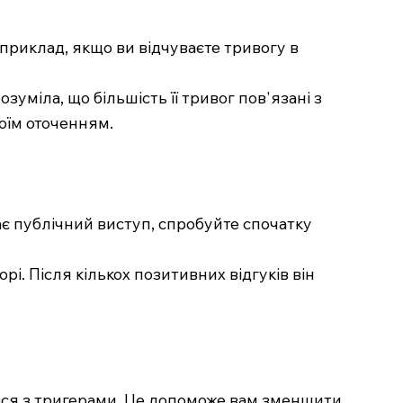
Наприклад, якщо ви відчуваєте тривогу в
зуміла, що більшість її тривог пов'язані з
оїм оточенням.
ає публічний виступ, спробуйте спочатку
рі. Після кількох позитивних відгуків він
єтеся з тригерами. Це допоможе вам зменшити