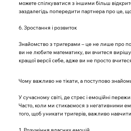
можете спілкуватися з іншими більш відкрито
заздалегідь попередити партнера про це, щ
6. Зростання і розвиток
Знайомство з тригерами – це не лише про по
ви не любите математику, ви вчитеся вирішув
кращої версії себе, адже ви не просто вчитес
Чому важливо не тікати, а поступово знайо
У сучасному світі, де стрес і емоційні пер
Часто, коли ми стикаємося з негативними емо
того, щоб уникати тригерів, важливо навчит
1. Розуміння власних емоцій