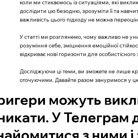
коли ми стикаємось із ситуаціями, які виклик
дослідити цю безодню, зрозуміти її та навчи
важливість цього підходу не можна переоцін
У статті ми розглянемо, чому важливо не ун
розуміння себе, зміцнення емоційної стійко
відкриває нові горизонти для особистісного 
Досліджуючи ці теми, ви зможете не лише кр
оточуючими. Давайте разом зануримося у цю
ригери можуть виклик
никати. У Телеграм 
найомитися з ними і