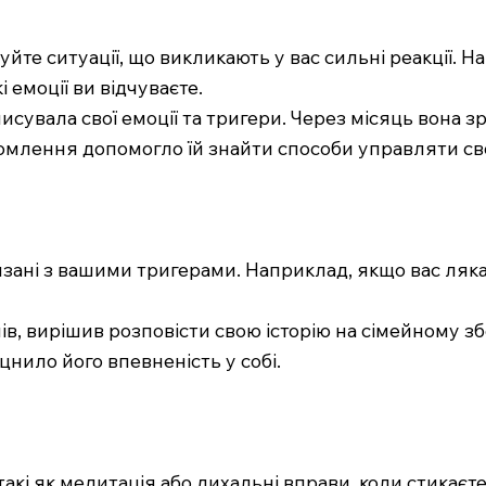
уйте ситуації, що викликають у вас сильні реакції. 
і емоції ви відчуваєте.
сувала свої емоції та тригери. Через місяць вона зро
домлення допомогло їй знайти способи управляти св
в’язані з вашими тригерами. Наприклад, якщо вас ляк
ів, вирішив розповісти свою історію на сімейному збо
цнило його впевненість у собі.
 такі як медитація або дихальні вправи, коли стика