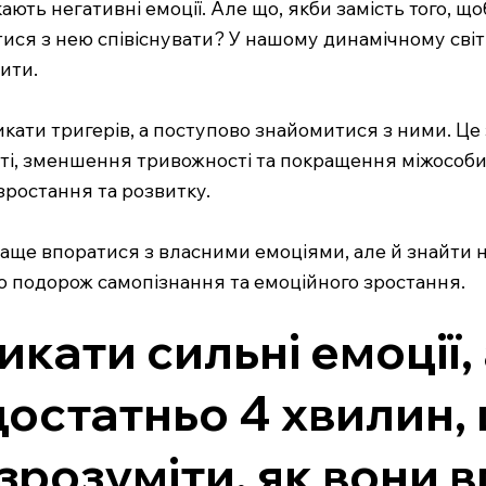
ають негативні емоції. Але що, якби замість того, що
тися з нею співіснувати? У нашому динамічному світ
ити.
икати тригерів, а поступово знайомитися з ними. Ц
сті, зменшення тривожності та покращення міжособис
зростання та розвитку.
аще впоратися з власними емоціями, але й знайти но
 подорож самопізнання та емоційного зростання.
ати сильні емоції, 
достатньо 4 хвилин,
 зрозуміти, як вони 