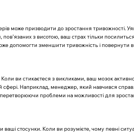
ів може призводити до зростання тривожності. Уявіт
й, пов’язаних з висотою, ваш страх тільки посилитьс
може допомогти зменшити тривожність і повернути в
 Коли ви стикаєтеся з викликами, ваш мозок активн
ій сфері. Наприклад, менеджер, який навчився спра
 перетворюючи проблеми на можливості для зроста
 ваші стосунки. Коли ви розумієте, чому певні ситуа