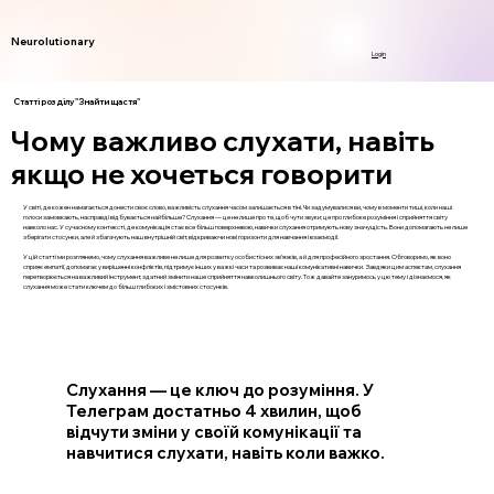
Neurolutionary
Login
Статті розділу "Знайти щастя"
Чому важливо слухати, навіть
якщо не хочеться говорити
У світі, де кожен намагається донести своє слово, важливість слухання часом залишається в тіні. Чи задумувалися ви, чому в моменти тиші, коли наші
голоси замовкають, насправді відбувається найбільше? Слухання — це не лише про те, щоб чути звуки; це про глибоке розуміння і сприйняття світу
навколо нас. У сучасному контексті, де комунікація стає все більш поверхневою, навички слухання отримують нову значущість. Вони допомагають не лише
зберігати стосунки, але й збагачують наш внутрішній світ, відкриваючи нові горизонти для навчання і взаємодії.
У цій статті ми розглянемо, чому слухання важливе не лише для розвитку особистісних зв’язків, а й для професійного зростання. Обговоримо, як воно
сприяє емпатії, допомагає у вирішенні конфліктів, підтримує інших у важкі часи та розвиває наші комунікативні навички. Завдяки цим аспектам, слухання
перетворюється на важливий інструмент, здатний змінити наше сприйняття навколишнього світу. Тож давайте зануримось у цю тему і дізнаємося, як
слухання може стати ключем до більш глибоких і змістовних стосунків.
Слухання — це ключ до розуміння. У
Телеграм достатньо 4 хвилин, щоб
відчути зміни у своїй комунікації та
навчитися слухати, навіть коли важко.