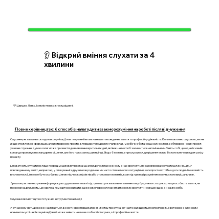
👂 Відкрий вміння слухати за 4
хвилини
💛 Швидко. Легко. І з ясністю в кожному рішенні.
Повне керівництво: 6 способів налагодити взаєморозуміння на роботі після відчуження
Слухання, як важлива складова комунікації, має потужний вплив на наше повсякденне життя та професійну діяльність. Коли ми активно слухаємо, ми не
лише отримуємо інформацію, але й створюємо простір для відкритого діалогу. Наприклад, у робочій обстановці, коли команда обговорює новий проект,
уважне слухання думок колег може призвести до виявлення критичних ідей, які інакше могли б залишитися непоміченими. Уявіть собі, що один із членів
команди пропонує нестандартне рішення, але його голос заглушають інші. Якщо б команда прислухалася, це рішення могло б стати ключовим для успіху
проекту.
Ця здатність слухати не лише покращує динаміку в команді, але й допомагає кожному з нас зрозуміти, як важливо враховувати думки інших. У
повсякденному житті, наприклад, у спілкуванні з друзями чи родиною, ми часто стикаємося з ситуаціями, коли просто потрібно дати людині можливість
висловитися. Це може бути особливо цінним під час конфліктів або стресових моментів, коли підтримка і розуміння можуть стати вирішальними.
Зрештою, активне слухання формує культуру взаємоповаги і підтримки, що є важливим елементом у будь-яких стосунках, чи це особисте життя, чи
професійна діяльність. Це навичка, яку варто розвивати, адже саме через слухання ми можемо зрозуміти не лише інших, а й самих себе.
Слухання як мистецтво: потужний інструмент взаємодії
У сучасному світі, де кожен намагається донести своє повідомлення, мистецтво слухання часто залишається непоміченим. Проте воно є ключовим
елементом успішної комунікації, який може змінити не лише особисті стосунки, а й професійне життя.