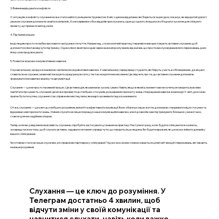
3. Вміння вирішувати конфлікти
У ситуаціях конфлікту слухання може стати найпотужнішим інструментом. Кейс з двома відділами, які борються за ресурси, показує, як відкритий діалог і
уважне слухання допомогли знайти компроміс. Коли керівники обох відділів прислухались один до одного, їм вдалося об’єднати зусилля для спільного
проекту, що принесло вигоду всім.
4. Підтримка інших
Іноді людям просто потрібно висловити свої думки і почуття. Наприклад, у психологічній практиці терапевти використовують активне слухання, щоб
допомогти клієнтам відчути підтримку. Один клієнт, який проходив через важкий розлучення, відзначив, що просте вислуховування його переживань дало
йому сили продовжувати.
5. Розвиток власних комунікативних навичок
Слухаючи інших, ми вдосконалюємо свої власні комунікативні навички. У навчальному середовищі студенти, які беруть участь в обговореннях, де акцент
ставиться на слуханні, зазвичай показують кращі результати у тестах на критичне мислення. Це свідчить про те, що активне слухання допомагає
формувати їхні навички аналізу та аргументації.
Слухання — це не просто пасивний процес. Це активна дія, яка вимагає зусиль і уваги. Навіть якщо в якийсь момент нам не хочеться говорити, важливо
пам’ятати про цінність слухання. Це може призвести до глибших стосунків, розширення горизонту знань і покращення навичок взаємодії. У світі, де кожен
прагне бути почутим, слухання стає справжнім мистецтвом, яке варто розвивати і вдосконалювати.
Отже, слухання — це ключ до глибшого розуміння, емпатії та ефективної комунікації. Воно збагачує наше життя, допомагає створювати міцні стосунки та
відкриває нові горизонти знань. Уміння слухати не лише покращує наші комунікаційні навички, але й дозволяє нам підтримувати близьких у важкі часи,
стаючи для них надійним опорою.
Тепер, коли ви усвідомили важливість слухання, спробуйте застосувати ці знання на практиці. Наступного разу, коли будете спілкуватися з кимось,
зосередьтеся на тому, щоб слухати активно, задавати питання і справді чути, що говорить інша людина. Ви будете вражені, як це може змінити динаміку
вашого спілкування.
Чи готові ви стати не лише слухачем, а й справжнім партнером у спілкуванні? Адже за кожним словом ховається цілий світ емоцій і переживань, які чекають
на ваше розуміння.
Слухання — це ключ до розуміння. У
Телеграм достатньо 4 хвилин, щоб
відчути зміни у своїй комунікації та
навчитися слухати, навіть коли важко.