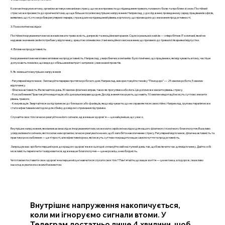
Коли ми ігноруємо втому, організм активує механізми стресу, що може призвести до підвищення тривоги, головного болю та проблем зі сном. Постійний
стрес може призвести до хронічної втоми, що ще більше посилює внутрішнє напруження. Наприклад, у дослідженні, проведеному серед працівників офісів,
виявлено, що ті, хто не робив регулярних перерв, страждали на підвищений рівень кортизолу, що призводило до зниження продуктивності.
3. Психологічні наслідки
Постійне ігнорування втоми може викликати тривожність, депресію та емоційне вигорання. Один із реальних кейсів — співробітник IT-компанії, який не
надавав значення своїм потребам у відпочинку, зрештою опинився в стані емоційного виснаження, що призвело до тривалої лікарняної відпустки.
4. Вплив на продуктивність
Ігнорування втоми негативно впливає на продуктивність. Наприклад, у виробничих компаніях було помічено, що працівники, які відчувають втому, частіше
допускають помилки, що веде до збільшення витрат і затримок у виконанні проектів.
5. Як зменшити внутрішнє напруження
- Регулярний відпочинок: Заплануйте перерви протягом робочого дня. Наприклад, використовуйте техніку "Помодоро" — 25 хвилин роботи, 5 хвилин
відпочинку.
- Фізична активність: Включайте в день 30 хвилин фізичних вправ, таких як прогулянка або йога. Це допоможе знизити рівень стресу.
- Розслаблення: Практикуйте медитацію або дихальні вправи щодня. Дослідження показують, що навіть 10 хвилин медитації можуть суттєво знизити
рівень тривоги.
- Комунікація: Звертайтеся за підтримкою до близьких або фахівців, якщо відчуваєте, що не справляєтеся самостійно. Наприклад, групова терапія може
стати ефективним методом для обміну досвідом і отримання підтримки.
Слухайте своє тіло і вчасно реагуйте на його сигнали, адже ваше здоров'я — це найцінніше, що у вас є.
Внутрішнє напруження, яке виникає внаслідок ігнорування втоми, може мати серйозні наслідки для нашого фізичного і психічного благополуччя. Важливо
усвідомлювати сигнали, які посилає нам організм, і вчасно реагувати на них, щоб запобігти накопиченню стресу. Регулярний відпочинок, фізична активність та
практики розслаблення — це ті прості, але ефективні кроки, які можуть суттєво покращити наше самопочуття та продуктивність.
Запрошую вас зробити перший крок до кращого здоров'я вже сьогодні: сплануйте свій наступний день так, щоб включити час для відпочинку. Дайте собі
можливість перепочити та відновитися, адже ваше благополуччя — це не розкіш, а необхідність.
Чи готові ви поставити своє здоров'я на перше місце і навчитися слухати своє тіло? Пам'ятайте, що ваше життя — це не гонка, а подорож, і важливо
насолоджуватися кожним її моментом.
Внутрішнє напруження накопичується,
коли ми ігноруємо сигнали втоми. У
Телеграм достатньо лише 4 хвилини, щоб