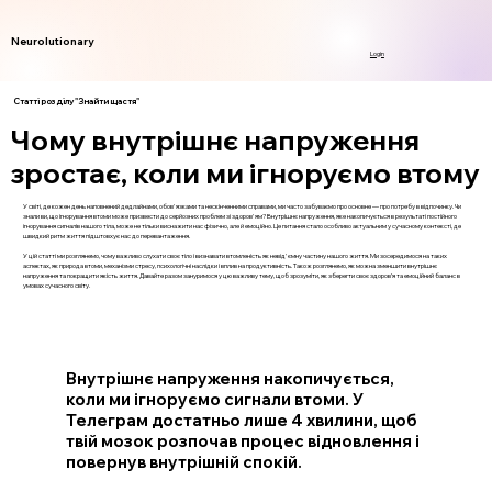
Neurolutionary
Login
Статті розділу "Знайти щастя"
Чому внутрішнє напруження
зростає, коли ми ігноруємо втому
У світі, де кожен день наповнений дедлайнами, обов'язками та нескінченними справами, ми часто забуваємо про основне — про потребу в відпочинку. Чи
знали ви, що ігнорування втоми може призвести до серйозних проблем зі здоров'ям? Внутрішнє напруження, яке накопичується в результаті постійного
ігнорування сигналів нашого тіла, може не тільки виснажити нас фізично, але й емоційно. Це питання стало особливо актуальним у сучасному контексті, де
швидкий ритм життя підштовхує нас до перевантаження.
У цій статті ми розглянемо, чому важливо слухати своє тіло і визнавати втомленість як невід'ємну частину нашого життя. Ми зосередимося на таких
аспектах, як природа втоми, механізми стресу, психологічні наслідки і вплив на продуктивність. Також розглянемо, як можна зменшити внутрішнє
напруження та покращити якість життя. Давайте разом зануримося у цю важливу тему, щоб зрозуміти, як зберегти своє здоров’я та емоційний баланс в
умовах сучасного світу.
Внутрішнє напруження накопичується,
коли ми ігноруємо сигнали втоми. У
Телеграм достатньо лише 4 хвилини, щоб
твій мозок розпочав процес відновлення і
повернув внутрішній спокій.