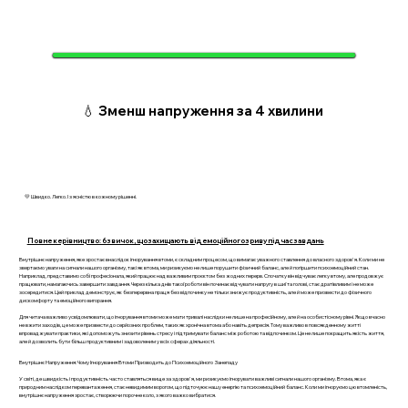
💧 Зменш напруження за 4 хвилини
💛 Швидко. Легко. І з ясністю в кожному рішенні.
Повне керівництво: 6 звичок, що захищають від емоційного зриву під час завдань
Внутрішнє напруження, яке зростає внаслідок ігнорування втоми, є складним процесом, що вимагає уважного ставлення до власного здоров'я. Коли ми не
звертаємо уваги на сигнали нашого організму, такі як втома, ми ризикуємо не лише порушити фізичний баланс, але й погіршити психоемоційний стан.
Наприклад, представимо собі професіонала, який працює над важливим проєктом без жодних перерв. Спочатку він відчуває легку втому, але продовжує
працювати, намагаючись завершити завдання. Через кілька днів такої роботи він починає відчувати напругу в шиї та голові, стає дратівливим і не може
зосередитися. Цей приклад демонструє, як безперервна праця без відпочинку не тільки знижує продуктивність, але й може призвести до фізичного
дискомфорту та емоційного вигорання.
Для читача важливо усвідомлювати, що ігнорування втоми може мати тривалі наслідки не лише на професійному, але й на особистісному рівні. Якщо вчасно
не вжити заходів, це може призвести до серйозних проблем, таких як хронічна втома або навіть депресія. Тому важливо в повсякденному житті
впроваджувати практики, які допоможуть знизити рівень стресу і підтримувати баланс між роботою та відпочинком. Це не лише покращить якість життя,
але й дозволить бути більш продуктивним і задоволеним у всіх сферах діяльності.
Внутрішнє Напруження: Чому Ігнорування Втоми Призводить до Психоемоційного Занепаду
У світі, де швидкість і продуктивність часто ставляться вище за здоров'я, ми ризикуємо ігнорувати важливі сигнали нашого організму. Втома, яка є
природним наслідком перевантаження, стає невидимим ворогом, що підточуює нашу енергію та психоемоційний баланс. Коли ми ігноруємо цю втомленість,
внутрішнє напруження зростає, створюючи порочне коло, з якого важко вибратися.