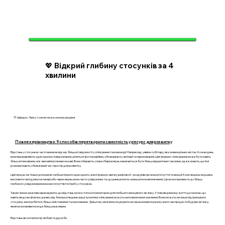
💖 Відкрий глибину стосунків за 4
хвилини
💛 Швидко. Легко. І з ясністю в кожному рішенні.
Повне керівництво: 9 способів перетворити самотність у ресурс для розвитку
Відстань у стосунках часто вимагає від нас більшої свідомості у спілкуванні та взаємодії. Наприклад, уявімо собі пару, яка живе в різних містах. Кожен день
вони відправляють один одному повідомлення, діляться фотографіями, обговорюють свої мрії та переживання. Цей формат спілкування може бути навіть
більш інтенсивним, ніж звичайні розмови на каві. Вони обирають слова обережніше, намагаються бути більш відкритими і чесними, адже знають, що їхні
розмови мають обмежений час і простір для розвитку.
Цей процес не тільки допомагає глибше пізнати один одного, але й формує звичку рефлексії – роздумів про власні почуття та емоції. Коли людина змушена
висловити свої думки на папері або через екран, вона часто усвідомлює те, що раніше могло залишатися непоміченим. Це може призвести до більш
глибокого усвідомлення власних почуттів і потреб у стосунках.
Таким чином, важливо враховувати, що відстань може стати каталізатором для глибшого емоційного зв'язку. У повсякденному житті це означає, що
навіть якщо ви фізично далеко від близької людини, ваші зусилля в спілкуванні можуть мати величезне значення. Вони можуть не лише підтримувати
стосунки, але й робити їх більш змістовними та насиченими. Зрештою, ми вчимося цінувати не лише моменти разом, але й сам процес побудови зв'язку,
який може виявитися ще більш важливим.
Відстань як каталізатор любові та дружби