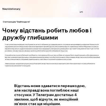
Neurolutionary
Login
Статті розділу "Знайти щастя"
Чому відстань робить любов і
дружбу глибшими
У світі, де миттєва комунікація стала буденністю, ми часто забуваємо, що справжня цінність стосунків не завжди вимірюється фізичною близькістю. Чи
задумувались ви коли-небудь, як відстань може перетворити звичайну дружбу або кохання на нещо по-справжньому глибоке? Віддалені стосунки, на
перший погляд, можуть здаватися викликом, але вони також відкривають нові горизонти для емоційного зростання та зміцнення зв'язків. У цій статті ми
розглянемо, чому відстань має унікальну здатність робити любов і дружбу глибшими, ніж будь-коли.
Сучасний контекст, коли глобалізація та мобільність стали нормою, робить цю тему особливо актуальною. Багато людей знаходять себе у відносинах на
відстані, і це вимагає нових підходів до спілкування, взаємної підтримки та особистісного розвитку. Ми розглянемо, як відстань може поглибити емоційний
зв'язок, поліпшити якість спілкування, сприяти розвитку самостійності та допомогти цінувати кожну зустріч.
Запрошуємо вас зануритися в цю дискусію, щоб зрозуміти, як відстань може не лише загартувати, але й збагачувати наші стосунки, роблячи їх по-
справжньому унікальними та значущими.
Відстань може здаватися перешкодою,
але насправді вона поглиблює наші
стосунки. У Телеграм достатньо 4
хвилини, щоб відчути, як емоційний
зв'язок стає ще міцнішим.