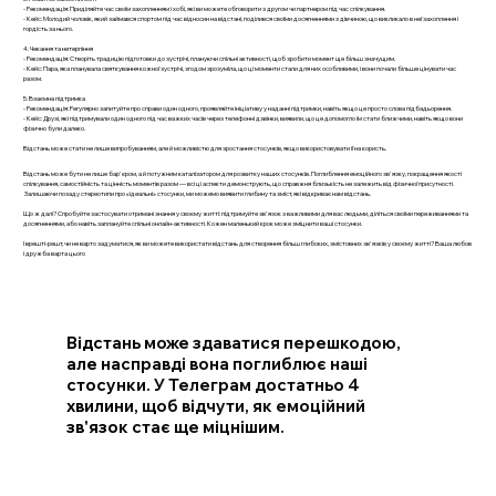
- Рекомендація: Приділяйте час своїм захопленням і хобі, які ви можете обговорити з другом чи партнером під час спілкування.
- Кейс: Молодий чоловік, який займався спортом під час відносин на відстані, поділився своїми досягненнями з дівчиною, що викликало в неї захоплення і
гордість за нього.
4. Чекання та нетерпіння
- Рекомендація: Створіть традицію підготовки до зустрічі, плануючи спільні активності, щоб зробити момент ще більш значущим.
- Кейс: Пара, яка планувала святкування кожної зустрічі, згодом зрозуміла, що ці моменти стали для них особливими, і вони почали більше цінувати час
разом.
5. Взаємна підтримка
- Рекомендація: Регулярно запитуйте про справи один одного, проявляйте ініціативу у наданні підтримки, навіть якщо це просто слова підбадьорення.
- Кейс: Друзі, які підтримували один одного під час важких часів через телефонні дзвінки, виявили, що це допомогло їм стати ближчими, навіть якщо вони
фізично були далеко.
Відстань може стати не лише випробуванням, але й можливістю для зростання стосунків, якщо використовувати її на користь.
Відстань може бути не лише бар'єром, а й потужним каталізатором для розвитку наших стосунків. Поглиблення емоційного зв'язку, покращення якості
спілкування, самостійність та цінність моментів разом — всі ці аспекти демонструють, що справжня близькість не залежить від фізичної присутності.
Залишаючи позаду стереотипи про «ідеальні» стосунки, ми можемо виявити глибину та зміст, які відкриває нам відстань.
Що ж далі? Спробуйте застосувати отримані знання у своєму житті: підтримуйте зв'язок з важливими для вас людьми, діліться своїми переживаннями та
досягненнями, або навіть заплануйте спільні онлайн-активності. Кожен маленький крок може зміцнити ваші стосунки.
І врешті-решт, чи не варто задуматися, як ви можете використати відстань для створення більш глибоких, змістовних зв'язків у своєму житті? Ваша любов
і дружба варта цього
Відстань може здаватися перешкодою,
але насправді вона поглиблює наші
стосунки. У Телеграм достатньо 4
хвилини, щоб відчути, як емоційний
зв'язок стає ще міцнішим.