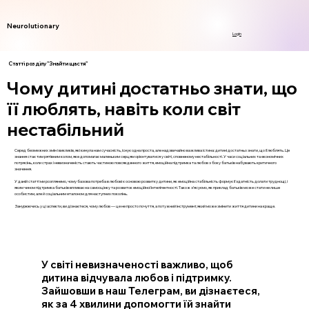
Neurolutionary
Login
Статті розділу "Знайти щастя"
Чому дитині достатньо знати, що
її люблять, навіть коли світ
нестабільний
Серед безмежних змін і викликів, які кинула нам сучасність, існує одна проста, але надзвичайно важлива істина: дитині достатньо знати, що її люблять. Це
знання стає тим рятівним колом, яке допомагає маленьким серцям орієнтуватися у світі, сповненому нестабільності. У часи соціальних та економічних
потрясінь, коли страх і невизначеність стають частиною повсякденного життя, емоційна підтримка та любов з боку батьків набувають критичного
значення.
У даній статті ми розглянемо, чому базова потреба в любові є основою розвитку дитини, як емоційна стабільність формує її здатність долати труднощі, і
яким чином підтримка батьків впливає на самооцінку та розвиток емоційної інтелігентності. Також з’ясуємо, як приклад батьків може стати не лише
особистим, але й соціальним еталоном для наступних поколінь.
Занурюючись у ці аспекти, ви дізнаєтеся, чому любов — це не просто почуття, а потужний інструмент, який може змінити життя дитини на краще.
У світі невизначеності важливо, щоб
дитина відчувала любов і підтримку.
Зайшовши в наш Телеграм, ви дізнаєтеся,
як за 4 хвилини допомогти їй знайти