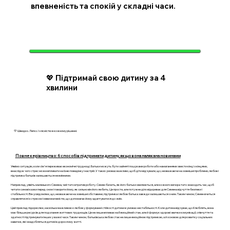
впевненість та спокій у складні часи.
💖 Підтримай свою дитину за 4
хвилини
💛 Швидко. Легко. І з ясністю в кожному рішенні.
Повне керівництво: 6 способів підтримати дитину, якщо вона налякана новинами
Уявімо ситуацію, коли сім'я переживає економічні труднощі. Батьки можуть бути зайняті пошуками роботи або намаганнями звести кінці з кінцями,
внаслідок чого стрес може впливати на їхню поведінку і настрій. У таких умовах важливо, щоб діти відчували, що, незважаючи на зовнішні проблеми, любов і
підтримка батьків залишаються незмінними.
Наприклад, уявіть маленького Семена, чий тато втратив роботу. Семен бачить, як його батьки хвилюються, але кожного вечора тато знаходить час, щоб
читати синові казки перед сном і говорити йому, як сильно він його любить. Це просте, але потужне діло відкриває для Семена відчуття безпеки і
стабільності. Він усвідомлює, що, незважаючи на зовнішні обставини, підтримка і любов батька завжди залишаються з ним. Таким чином, Семен вчиться
справлятися із стресом і невизначеністю, що допомагає йому адаптуватися до змін.
Цей приклад підкреслює, наскільки важливою є любов у формуванні стійкості дитини в умовах нестабільності. Коли дитина відчуває, що її люблять, вона
має більше ресурсів для подолання життєвих труднощів. Це не лише впливає на її емоційний стан, але й формує здорові звички комунікації, співчуття та
здатності підтримувати інших у важкі часи. Таким чином, батьківська любов стає не лише емоційною підтримкою, а й основою для розвитку соціальних
навичок, які знадобляться дитині в дорослому житті.