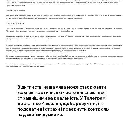
слід у свідомості дитини, викликавши страхи перед темрявою або звуками. Реальний кейс: дитина почала боятися залишатися однією в кімнаті після
перегляду такого фільму.
4. Емоційна інтенсивність
Діти переживають емоції яскраво і інтенсивно. Як приклад, малюк, який вперше бачить грозу, може уявити, що це кінець світу, в той час як дорослі знають,
що це природне явище. Важливо підтримувати дитину у такі моменти, пояснюючи, що відбувається.
5. Відсутність контролю
Багато дітей відчувають безпорадність у світі дорослих. Наприклад, дитина, яка пережила розлучення батьків, може боятися змін, уявляючи їх як загрозу.
Підтримка з боку дорослих у таких ситуаціях може допомогти їм відчути себе в безпеці.
Дитяча уява може створювати як чудові світи, так і страхи, які здаються непереборними. Розуміння цих причин дозволяє дорослим краще підтримувати
дітей у їхніх переживаннях і навчати справлятися з емоціями.
У наведеній статті ми розглянули, чому дитяча уява може бути страшнішою за реальність, виявивши ключові фактори, такі як суб'єктивність сприйняття,
відсутність досвіду, вплив медіа, емоційна інтенсивність та відчуття контролю. Розуміння цих аспектів важливе не лише для батьків, але й для всіх, хто
взаємодіє з дітьми, адже це дозволяє створити безпечне середовище для їхніх переживань та розвитку.
Запрошую вас використовувати ці знання у вашому спілкуванні з дітьми. Спробуйте ставити питання, слухати їхні страхи та допомагати знаходити рішення
разом. Пам'ятайте, що підтримка та розуміння можуть перетворити страхи у можливість для розвитку.
Чи готові ви стати тим дорослим, який допоможе дитині подолати свої страхи і перетворити їх у джерело творчої сили? Ваше втручання може стати ключем
до формування здорового уявлення про світ навколо
В дитинстві наша уява може створювати
жахливі картини, які часто виявляються
страшнішими за реальність. У Телеграм
достатньо 4 хвилин, щоб зрозуміти, як
подолати ці страхи і повернути контроль
над своїми думками.