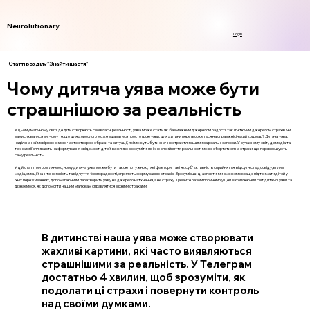
Neurolutionary
Login
Статті розділу "Знайти щастя"
Чому дитяча уява може бути
страшнішою за реальність
У цьому магічному світі, де діти створюють свої власні реальності, уява може стати як безмежним джерелом радості, так і гнітючим джерелом страхів. Чи
замислювалися ви, чому те, що для дорослого може здаватися просто грою уяви, для дитини перетворюється на справжнісінький кошмар? Дитяча уява,
наділена неймовірною силою, часто створює образи та ситуації, які можуть бути значно страхітливішими за реальні загрози. У сучасному світі, де медіа та
технології впливають на формування свідомості дітей, важливо зрозуміти, як їхнє сприйняття реальності може обертатися на страхи, що перевершують
саму реальність.
У цій статті ми розглянемо, чому дитяча уява може бути такою потужною, і які фактори, такі як суб'єктивність сприйняття, відсутність досвіду, вплив
медіа, емоційна інтенсивність та відчуття безпорадності, сприяють формуванню страхів. Зрозумівши ці аспекти, ми зможемо краще підтримати дітей у
їхніх переживаннях, допомагаючи їм перетворити уяву на джерело натхнення, а не страху. Давайте разом поринемо у цей захоплюючий світ дитячої уяви та
дізнаємося, як допомогти нашим малюкам справлятися з їхніми страхами.
В дитинстві наша уява може створювати
жахливі картини, які часто виявляються
страшнішими за реальність. У Телеграм
достатньо 4 хвилин, щоб зрозуміти, як
подолати ці страхи і повернути контроль
над своїми думками.