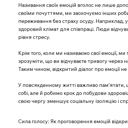
Називання своїх емоцій вголос не лише доп
своїми почуттями, ми заохочуємо інших роби
переживання без страху осуду. Наприклад, у 
здоровий клімат для співпраці. Люди відчу
рівня стресу.
Крім того, коли ми називаємо свої емоції, м
зрозуміти, що ви відчуваєте тривогу через 
Таким чином, відкритий діалог про емоції н
У повсякденному житті важливо пам’ятати, щ
собі, але й робимо крок до побудови здорові
свою чергу зменшує соціальну ізоляцію і с
Сила голосу: Як проговорення емоцій відкри