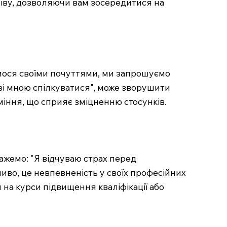
ніву, дозволяючи вам зосередитися на
имося своїми почуттями, ми запрошуємо
ш зі мною спілкуватися", може зворушити
уміння, що сприяє зміцненню стосунків.
ажемо: "Я відчуваю страх перед
иво, це невпевненість у своїх професійних
 на курси підвищення кваліфікації або