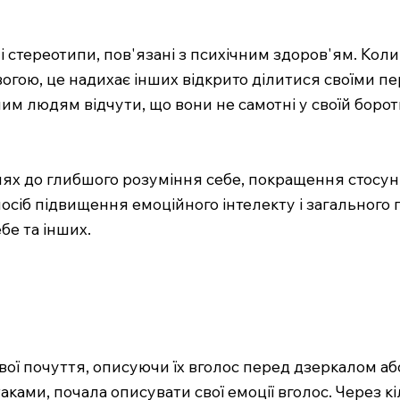
і стереотипи, пов'язані з психічним здоров'ям. Коли 
вогою, це надихає інших відкрито ділитися своїми п
им людям відчути, що вони не самотні у своїй боро
лях до глибшого розуміння себе, покращення стосун
сіб підвищення емоційного інтелекту і загального п
бе та інших.
свої почуття, описуючи їх вголос перед дзеркалом а
аками, почала описувати свої емоції вголос. Через к