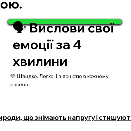
кою.
🗣️ Вислови свої
емоції за 4
хвилини
💛 Швидко. Легко. І з ясністю в кожному
рішенні.
ироди, що знімають напругу і стишують