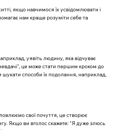
итті, якщо навчимося їх усвідомлювати і
помагає нам краще розуміти себе та
Наприклад, уявіть людину, яка відчуває
невдачі", це може стати першим кроком до
и шукати способи їх подолання, наприклад,
словлюємо свої почуття, це створює
егу. Якщо ви вголос скажете: "Я дуже злюсь