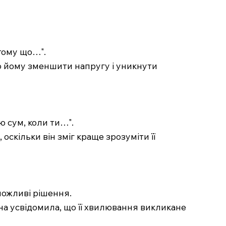
 тому що…".
гло йому зменшити напругу і уникнути
ю сум, коли ти…".
оскільки він зміг краще зрозуміти її
можливі рішення.
на усвідомила, що її хвилювання викликане