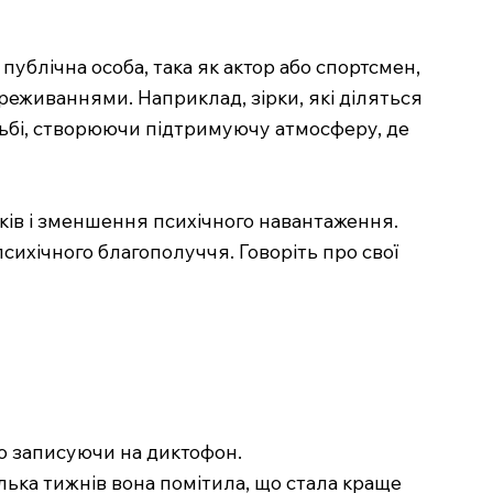
публічна особа, така як актор або спортсмен,
ереживаннями. Наприклад, зірки, які діляться
тьбі, створюючи підтримуючу атмосферу, де
ків і зменшення психічного навантаження.
сихічного благополуччя. Говоріть про свої
бо записуючи на диктофон.
ілька тижнів вона помітила, що стала краще