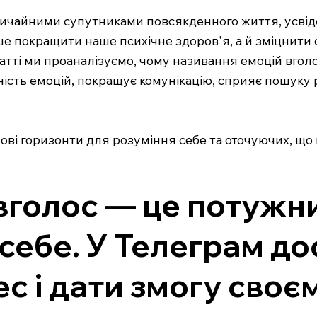
и звичайними супутниками повсякденного життя, усві
ше покращити наше психічне здоров'я, а й зміцнити
татті ми проаналізуємо, чому називання емоцій вгол
ність емоцій, покращує комунікацію, сприяє пошуку
нові горизонти для розуміння себе та оточуючих, щ
 вголос — це потужн
себе. У Телеграм до
с і дати змогу своє