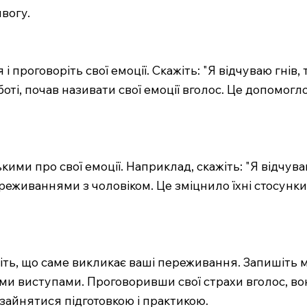
ивогу.
 і проговоріть свої емоції. Скажіть: "Я відчуваю гнів,
роботі, почав називати свої емоції вголос. Це допомо
кими про свої емоції. Наприклад, скажіть: "Я відчува
еживаннями з чоловіком. Це зміцнило їхні стосунки, 
оріть, що саме викликає ваші переживання. Запишіть 
ими виступами. Проговоривши свої страхи вголос, во
 зайнятися підготовкою і практикою.