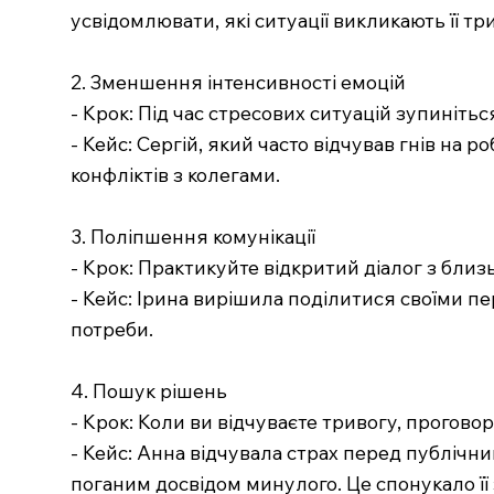
усвідомлювати, які ситуації викликають її тр
2. Зменшення інтенсивності емоцій
- Крок: Під час стресових ситуацій зупиніться
- Кейс: Сергій, який часто відчував гнів на 
конфліктів з колегами.
3. Поліпшення комунікації
- Крок: Практикуйте відкритий діалог з близь
- Кейс: Ірина вирішила поділитися своїми пер
потреби.
4. Пошук рішень
- Крок: Коли ви відчуваєте тривогу, прогов
- Кейс: Анна відчувала страх перед публічн
поганим досвідом минулого. Це спонукало її