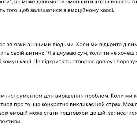
оботи", це може допомогти зменшити інтенсивність г
ть того щоб залишатися в емоційному хаосі.
нює зв'язки з іншими людьми. Коли ми відкрито діл
рить своїй дитині: "Я відчуваю сум, коли ти не хоче
ї комунікації. Це відкритість створює довіру і пороз
им інструментом для вирішення проблем. Коли ми к
тися про те, що конкретно викликає цей страх. Можл
оїх емоцій може стати поштовхом до дій: записатися
пективи.