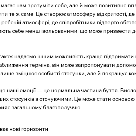
омагає нам зрозуміти себе, але й може позитивно в
ти те ж саме. Це створює атмосферу відкритості, де
робочій атмосфері, де співробітники відверто обгов
вають себе менш ізольованими, що може призвести 
и також надаємо іншим можливість краще підтримати 
наближення терміна, він може запропонувати допомо
е лише зміцнює особисті стосунки, але й покращує ко
о наші емоції — це нормальна частина буття. Висло
ших стосунків з оточуючими. Це може стати основою 
прияє загальному благополуччю.
ває нові горизонти