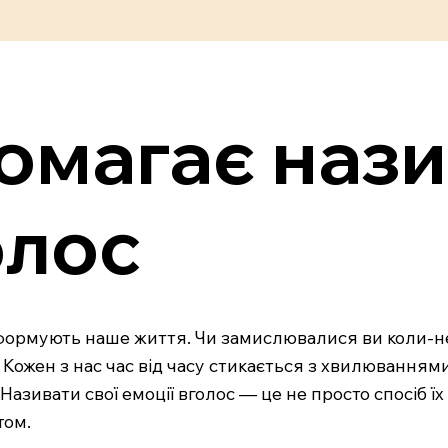
омагає нази
олос
 формують наше життя. Чи замислювалися ви коли-не
? Кожен з нас час від часу стикається з хвилюваннями
азивати свої емоції вголос — це не просто спосіб ї
том.