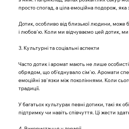
просто спогад, а ціла емоційна подорож, яка
Дотик, особливо від близької людини, може 
і любов'ю. Коли ми відчуваємо цей дотик, ми
3. Культурні та соціальні аспекти
Часто дотик і аромат мають не лише особисті
обрядом, що об'єднувало сім'ю. Аромати спец
емоційні зв'язки між поколіннями. Коли сьог
традиції.
У багатьох культурах певні дотики, такі як 
підтримку чи навіть співчуття. Ці жести зда
4. Використання у терапії