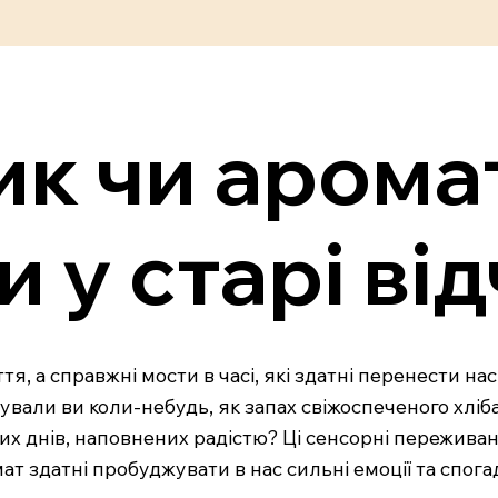
ик чи арома
 у старі ві
ття, а справжні мости в часі, які здатні перенести н
дчували ви коли-небудь, як запах свіжоспеченого хлі
их днів, наповнених радістю? Ці сенсорні переживання
ат здатні пробуджувати в нас сильні емоції та спога