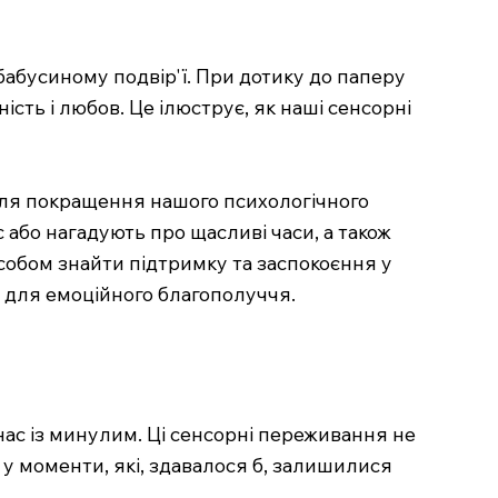
бабусиному подвір'ї. При дотику до паперу
ність і любов. Це ілюструє, як наші сенсорні
для покращення нашого психологічного
 або нагадують про щасливі часи, а також
собом знайти підтримку та заспокоєння у
и для емоційного благополуччя.
 нас із минулим. Ці сенсорні переживання не
 у моменти, які, здавалося б, залишилися