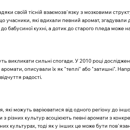
вдяки своїй тісній взаємозв'язку з мозковими струк
що учасники, які вдихали певний аромат, згадували де
 до бабусиної кухні, а дотик до старого пледа може 
уть викликати сильні спогади. У 2010 році досліджен
аромати, описували їх як "теплі" або "затишні". Нап
ідчуття радості.
 які можуть варіюватися від одного регіону до іншог
ди з різних культур асоціюють певні аромати з конк
них культурах, тоді як у інших це може бути пов'язан