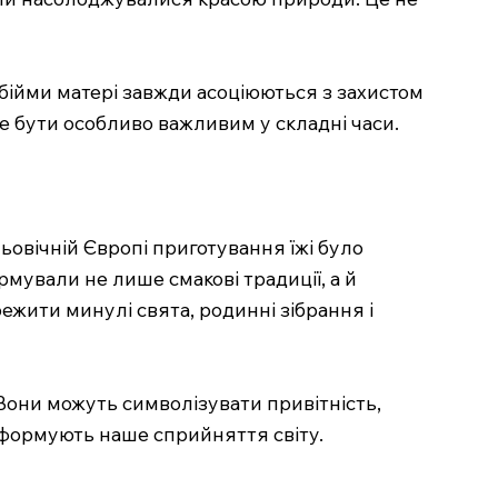
обійми матері завжди асоціюються з захистом
же бути особливо важливим у складні часи.
ьовічній Європі приготування їжі було
рмували не лише смакові традиції, а й
ежити минулі свята, родинні зібрання і
 Вони можуть символізувати привітність,
і формують наше сприйняття світу.