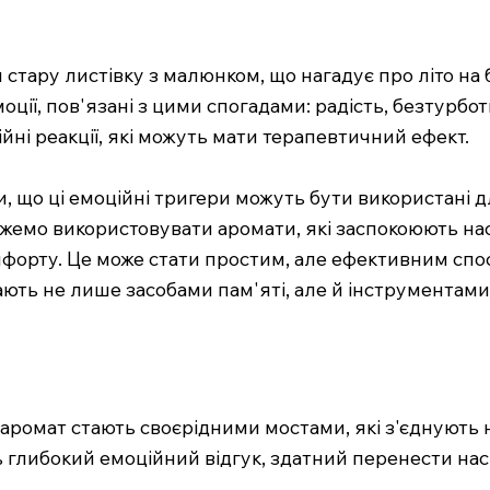
стару листівку з малюнком, що нагадує про літо на 
оції, пов'язані з цими спогадами: радість, безтурбот
ні реакції, які можуть мати терапевтичний ефект.
, що ці емоційні тригери можуть бути використані 
ожемо використовувати аромати, які заспокоюють нас
мфорту. Це може стати простим, але ефективним спо
тають не лише засобами пам'яті, але й інструментам
к і аромат стають своєрідними мостами, які з'єднують
 глибокий емоційний відгук, здатний перенести нас