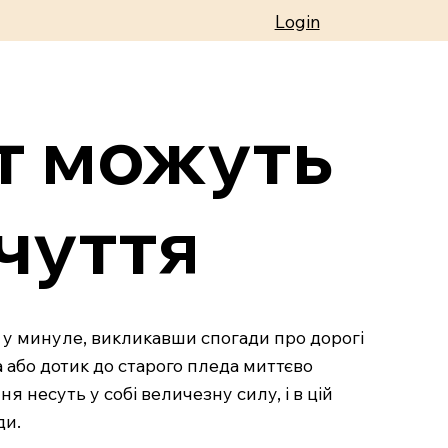
Login
т можуть
дчуття
ас у минуле, викликавши спогади про дорогі
ба або дотик до старого пледа миттєво
 несуть у собі величезну силу, і в цій
ди.