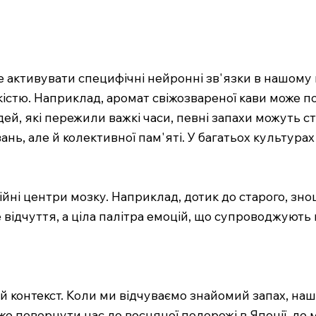
е активувати специфічні нейронні зв'язки в нашому
істю. Наприклад, аромат свіжозвареної кави може по
дей, які пережили важкі часи, певні запахи можуть с
нь, але й колективної пам'яті. У багатьох культура
ійні центри мозку. Наприклад, дотик до старого, зн
 відчуття, а ціла палітра емоцій, що супроводжують 
й контекст. Коли ми відчуваємо знайомий запах, наш 
оже повернути нас до весняної подорожі в Японії, д