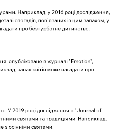
турами. Наприклад, у 2016 році дослідження,
талі спогадів, пов'язаних із цим запахом, у
нагадати про безтурботне дитинство.
ня, опубліковане в журналі "Emotion",
риклад, запах квітів може нагадати про
о. У 2019 році дослідження в "Journal of
ретними святами та традиціями. Наприклад,
е з осінніми святами.