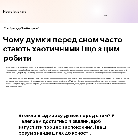
Neurolutionary
Login
Статті розділу "Знайти щастя"
Чому думки перед сном часто
стають хаотичними і що з цим
робити
Кожна хвилина перед сном може стати справжнім випробуванням для нашого розуму. Уявіть, як ви намагаєтеся заснути, але ваші думки, немов метелики,
безупинно летять в різні боки, заважаючи знайти спокій. Це явище знайоме багатьом: хаотичні думки, що заповнюють ум, можуть перетворити вечірній
спокій на нічну боротьбу. Причини цього стану глибокі та різноманітні — від стресу і перевантаження інформацією до відсутності ритуалів перед сном.
У сучасному світі, де темп життя постійно зростає, важливо зрозуміти, чому ми опиняємося в цьому розумовому безладді. Знання цих причин допоможе
не лише впоратися з хаосом, а й покращити якість нашого сну, а отже, й життя. У цій статті ми розглянемо основні фактори, які сприяють виникненню
хаотичних думок перед сном, та запропонуємо ефективні стратегії для їх подолання. Досліджуючи ці аспекти, ви зможете знайти шлях до спокійного і
відновлювального сну.
Втомлені від хаосу думок перед сном? У
Телеграм достатньо 4 хвилин, щоб
запустити процес заспокоєння, і ваш
розум знайде шлях до ясності.