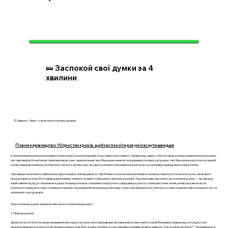
🛌 Заспокой свої думки за 4
хвилини
💛 Швидко. Легко. І з ясністю в кожному рішенні.
Повне керівництво: 10 простих кроків, щоб заспокоїти розум і заснути швидше
Коли ми намагаємося контролювати свої думки, це може призвести до зворотного ефекту. Наприклад, уявіть собі ситуацію, коли ви намагаєтеся не думати
про черговий робочий проект, який викликає у вас занепокоєння. Чим більше ви намагаєтеся відвернутися від цієї думки, тим більше вона крутиться у вашій
голові, заважаючи вам розслабитися і заснути. Це ілюструє, як наші зусилля контролювати розум можуть насправді підвищувати напруження.
Таке явище може мати серйозні наслідки на вашу повсякденність. Проблеми зі сном не лише впливають на ваше самопочуття, але й можуть знижувати
продуктивність на роботі, підвищувати рівень тривоги та навіть погіршувати фізичне здоров’я. Тому важливо зрозуміти, що контроль думок — не завжди
ефективний підхід до засинання. Краще зосередитися на створенні комфортного середовища для сну та використанні технік релаксації, які можуть
допомогти зменшити стрес і полегшити процес засинання. Включення цих методів у своє повсякденне життя може суттєво поліпшити якість вашого сну та
загальний стан здоров’я.
Чому контроль думок заважає нам заснути: магія несвідомого
1. Природа думок
Думки можуть бути не лише мандрівниками нашого розуму, але й примарами, які заважають нам знайти спокій. Візьмемо, наприклад, ситуацію, коли
людина намагається заснути після напруженого дня. Його думки, подібно до настирливих комарів, літають навколо: "Що я забув зробити?", "Чи правильно я