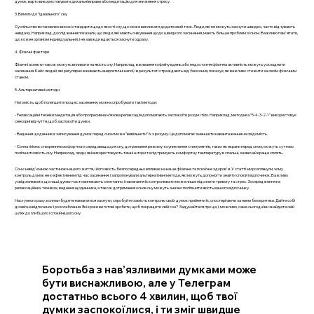
думок, варто використовувати дихальні вправи або медитацію для зниження стресу.
3. Вимоги до "ідеального" сну
Суспільство встановлює високі стандарти щодо якості сну, що може викликати додатковий тиск. Люди, які не можуть заснути швидко, часто відчувають
невдачу. Наприклад, дослідження показали, що люди, які мають очікування щодо швидкого засинання, мають більше проблем зі сном. Важливо пам'ятати,
що кожен організм індивідуальний, і не завжди вдається заснути одразу.
4. Фізичні фактори
Фізичні аспекти також можуть впливати на якість сну. Наприклад, вживання кофеїну вдень або недостатня фізична активність можуть ускладнити
засинання. Кейс людей, які регулярно вживають енергетичні напої, і в результаті страждають від безсоння, показує, як важливо стежити за своїм фізичним
станом.
5. Альтернативні методи
Натомість, щоб полегшити процес засинання, можна спробувати такі методи:
- Релаксаційні техніки: медитація або прогресивна м’язова релаксація допомагають заспокоїти розум і тіло. Наприклад, методика "5-4-3-2-1" використовує
сенсорні відчуття, щоб заспокоїти думки.
- Ведення щоденника: записування думок перед сном може "вивільнити" їх з розуму. Це допомагає зменшити навантаження на свідомість.
- Сонна гігієна: створення комфортного середовища для сну, дотримання режиму та уникнення стимулянтів, таких як екрани перед сном, можуть суттєво
поліпшити якість сну. Наприклад, люди, які використовують темні штори та підтримують комфортну температуру в спальні, зазвичай краще сплять.
Сон є невід'ємною частиною нашого життя, і його якість безпосередньо впливає на наше фізичне та психічне здоров'я. У статті ми розглянули, чому
контроль думок не є ефективним під час засинання, і запропонували альтернативні методи, які можуть допомогти знайти спокій і відпочинок. Важливо
усвідомлювати, що наші думки часто виникають спонтанно, і намагання їх контролювати може лише підсилити тривогу та стрес. Зосередження на
релаксаційних техніках, ведення щоденника, а також дотримання основ сну можуть значно поліпшити якість вашого відпочинку.
Наступного разу, коли ви будете намагатися заснути, спробуйте замість контролю своїх думок прийняти їх, спостерігаючи за ними без критики. Дайте собі
дозвіл на відпочинок і розслаблення. Які кроки ви готові зробити, щоб покращити свій сон? Задумайтеся про це, і, можливо, саме сьогодні ви знайдете свій
шлях до глибшого і спокійнішого сну.
Боротьба з нав’язливими думками може
бути виснажливою, але у Телеграм
достатньо всього 4 хвилин, щоб твої
думки заспокоїлися, і ти зміг швидше