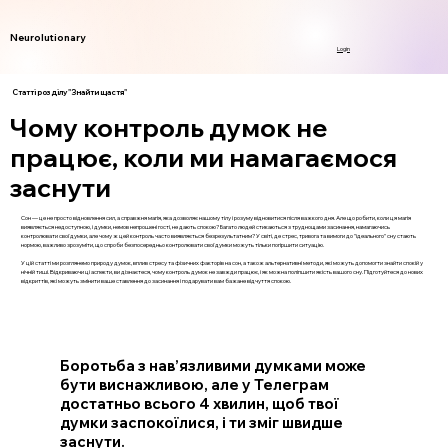
Neurolutionary
Login
Статті розділу "Знайти щастя"
Чому контроль думок не
працює, коли ми намагаємося
заснути
Сон — це не просто відновлення сил, а справжня магія, яка дозволяє нашому тілу і розуму відновитися після важкого дня. Але що робити, коли ця магія
виявляється недоступною, і думки, немов непрошені гості, не дають спокою? Багато людей стикаються з труднощами засинання, намагаючись
контролювати свої думки, але чому ж цей контроль часто виявляється безрезультатним? У світі, де стрес, тривога та вимоги до "ідеального" сну стають
нормою, важливо зрозуміти, що спроби безпосередньо контролювати свої думки можуть тільки погіршити ситуацію.
У цій статті ми розглянемо природу думок, вплив стресу та фізичних факторів на сон, а також альтернативні методи, які можуть допомогти знайти спокій у
нічній тиші. Відкриваючи ці аспекти, ви дізнаєтеся, чому контроль думок не завжди працює, і як можна поліпшити якість вашого сну. Підготуйтеся до нових
відкриттів, які можуть змінити ваше ставлення до засинання і подарувати вам бажане відчуття спокою.
Боротьба з нав’язливими думками може
бути виснажливою, але у Телеграм
достатньо всього 4 хвилин, щоб твої
думки заспокоїлися, і ти зміг швидше
заснути.