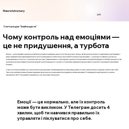
Neurolutionary
Login
Статті розділу "Знайти щастя"
Чому контроль над емоціями —
це не придушення, а турбота
Емоції — це як буревій у нашій душі, який може змінити напрямок нашого життя в одну мить. Але що, якби ми могли не просто переживати цей буревій, а
вміло управляти ним, перетворюючи його на потужний двигун особистісного зростання? Контроль над емоціями — це не просто навичка, це ключ до
поліпшення якості життя. У сучасному світі, де стрес і невизначеність стали нормою, здатність контролювати свої емоції набуває особливої значущості. Це
допомагає не лише зберегти психічне здоров'я, але й покращити стосунки з оточуючими, підвищити продуктивність на роботі та розвинути емоційний
інтелект.
У цій статті ми розглянемо, що таке контроль над емоціями, чим він відрізняється від придушення, та чому саме контроль є формою турботи про себе.
Також ми поділимося практичними порадами, які допоможуть вам навчитися управляти своїми емоціями. Готові відкрити нові горизонти у своєму
емоційному світі? Тоді давайте зануримось у цю захопливу тему разом
Емоції — це нормально, але їх контроль
може бути викликом. У Телеграм досить 4
хвилин, щоб ти навчився правильно їх
управляти і піклуватися про себе.