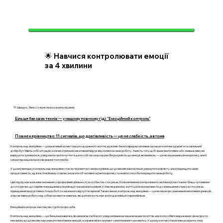
🌟 Навчися контролювати емоції
за 4 хвилини
💛 Швидко. Легко. І з ясністю в кожному рішенні.
Більше базових технік — у нашому повному гіді: "Емоційний контроль"
Повне керівництво: 11 сигналів, що дратівливість — це не слабкість, а втома
Контроль над емоціями — це важливий аспект нашого щоденного життя, адже він безпосередньо впливає на наше психічне здоров'я та загальний
добробут. Уявіть собі ситуацію, коли ви отримали негативний відгук від колеги на свою роботу. Замість того, щоб зреагувати гнівно або зневажливо, ви
вирішуєте зупинитися, усвідомити свої почуття та дати собі час на роздуми. Ви розумієте, що емоції, які виникли, — це не лише реакція на критику, але й
сигнал про ваші власні очікування та потреби.
У цьому випадку контроль над емоціями стає інструментом саморозуміння, що дозволяє вам не лише уникнути конфлікту, але й підвищити свою
продуктивність, адже в спокійному стані ви зможете об'єктивно оцінити критику та знайти способи покращити свою роботу.
Цей підхід має важливе значення і у професійній діяльності, і в особистих стосунках. Коли ми вміємо контролювати свої емоції, ми стаємо більш чутливими
до оточуючих, що сприяє покращенню комунікації та взаєморозуміння. У повсякденному житті це може призвести до зменшення стресу в стосунках,
підвищення продуктивності на роботі та загального відчуття гармонії. Таким чином, контроль над емоціями — це не лише про уникнення негативних реакцій,
а про активну роботу над собою і розвиток навичок, які допоможуть нам жити щасливіше і гармонійніше.
Емоційний контроль: мистецтво турботи про себе
Контроль над емоціями — це безцінна навичка, яка вимагає глибокого усвідомлення не лише власних почуттів, але й способів їх вираження. Це не просто
механізм, що дозволяє нам уникати негативних емоцій, а справжній інструмент самопізнання та розвитку. У цьому контексті важливо розкрити, чому