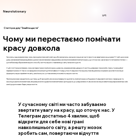
Neurolutionary
Login
Статті розділу "Знайти щастя"
Чому ми перестаємо помічати
красу довкола
Чи колись задумувалися ви, чому, проходячи повз квітучий сад або милуючись заходом сонця, ми часто просто не звертаємо на це уваги? У світі, де кожен
день наповнений інформаційним шумом і нескінченними завданнями, ми втратили вміння помічати красу, що оточує нас. Це не просто питання естетики —
це глибоке відображення нашого способу життя, нашого ставлення до світу і власного щастя.
У цій статті ми розглянемо, чому ми перестаємо помічати красу довкола, зокрема вплив швидкості життя, цифрових технологій, стресу та емоційної
перевантаженості. Також зосередимося на втраті дитячої наївності та відсутності свідомості в нашому повсякденному існуванні. Ці аспекти не лише
формують наше сприйняття світу, але й можуть суттєво вплинути на якість нашого життя.
Пропонуємо вам зануритися у цю тему, щоб зрозуміти, як можна повернути здатність помічати красу в буденності, відновити зв'язок з природою та
насолоджуватися моментами, які раніше могли здаватися непомітними. Це подорож до усвідомленості, яка може не лише змінити ваші враження про світ,
але й додати нових барв у ваше життя.
У сучасному світі ми часто забуваємо
звертати увагу на красу, що оточує нас. У
Телеграм достатньо 4 хвилин, щоб
відкрити для себе нові грані
навколишнього світу, а решту мозок
зробить сам, повертаючи відчуття