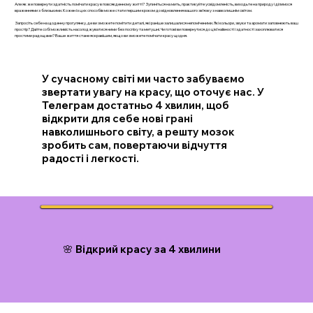
Але як же повернути здатність помічати красу в повсякденному житті? Зупиніться на мить, практикуйте усвідомленість, виходьте на природу і ділимося
враженнями з близькими. Кожен із цих способів може стати першим кроком до відновлення вашого зв’язку з навколишнім світом.
Запросіть себе на щоденну прогулянку, де ви зможете помітити деталі, які раніше залишалися непоміченими. Які кольори, звуки та аромати заповнюють ваш
простір? Дайте собі можливість насолоджуватися ними без поспіху та метушні. Чи готові ви повернутися до цієї наївності і здатності захоплюватися
простими радощами? Ваше життя стане яскравішим, якщо ви зможете помічати красу щодня.
У сучасному світі ми часто забуваємо
звертати увагу на красу, що оточує нас. У
Телеграм достатньо 4 хвилин, щоб
відкрити для себе нові грані
навколишнього світу, а решту мозок
зробить сам, повертаючи відчуття
радості і легкості.
🌸 Відкрий красу за 4 хвилини