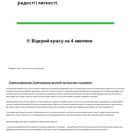
радості і легкості.
🌸 Відкрий красу за 4 хвилини
💛 Швидко. Легко. І з ясністю в кожному рішенні.
Повне керівництво: 10 мікрозвичок, які пробуджують увагу до моменту
Основна ідея полягає в тому, що ми, живучи в швидкому і насиченому інформацією світі, часто втрачаємо здатність помічати красу навколо нас. Це не лише
позначається на наших емоціях і загальному самопочутті, але й на здатності отримувати задоволення від простих радощів життя. Наприклад, уявімо собі,
як людина, яка поспіхом йде на роботу, проходить повз прекрасну клумбу з квітами. Вона не помічає, як пелюстки квітів грайливо колишуться на легкому
вітрі, і навіть не чує співу птахів, що сидять на гілках дерев. Замість цього її думки зайняті справами, термінами і стресами.
Цей приклад ілюструє, як наша зайнятість і метушня можуть заважати сприймати красу, яка оточує нас щодня. Важливо усвідомлювати, що відновлення
здатності помічати ці моменти може значно покращити якість нашого життя. Дослідження показують, що люди, які активно практикують усвідомленість,
відчувають менше стресу і більше щастя. Вони здатні оцінити прості радощі, що в свою чергу підвищує їхню загальну життєву задоволеність.
Отже, варто враховувати цю ідею у повсякденному житті: зупинятися на мить, щоб насолодитися моментом, або ж просто звертати увагу на деталі
навколо нас. Ці прості дії можуть стати першим кроком до відновлення зв'язку з красою, яка завжди була поруч, але залишалася непоміченою.
Відновлення Вражень: Чому ми забуваємо помічати красу довкола
У нашому повсякденному житті, де ритм стає дедалі швидшим, а обов’язків — дедалі більше, ми часто втрачаємо здатність помічати красу навколо нас.
Це явище можна пояснити кількома ключовими аспектами, кожен з яких відкриває нові горизонти розуміння нашої взаємодії зі світом.