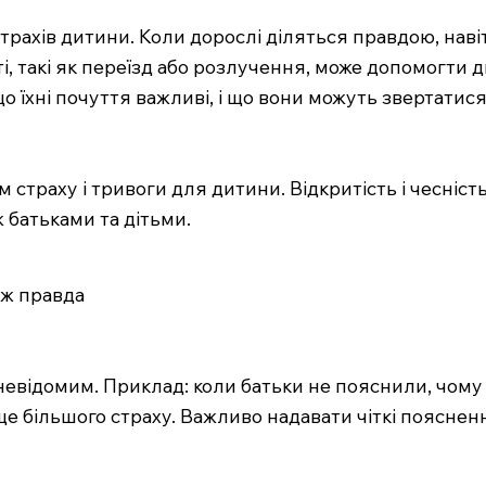
рахів дитини. Коли дорослі діляться правдою, наві
і, такі як переїзд або розлучення, може допомогти ди
що їхні почуття важливі, і що вони можуть звертатис
страху і тривоги для дитини. Відкритість і чесніст
 батьками та дітьми.
іж правда
з невідомим. Приклад: коли батьки не пояснили, чом
ще більшого страху. Важливо надавати чіткі пояснен