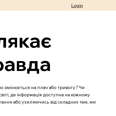
Login
лякає
равда
во змінюється на плач або тривогу? Чи
віті, де інформація доступна на кожному
питання або ухиляючись від складних тем, ми