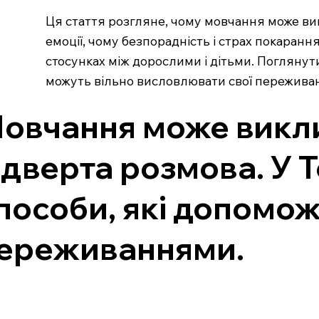
Ця стаття розгляне, чому мовчання може викл
емоції, чому безпорадність і страх покаранн
стосунках між дорослими і дітьми. Поглянут
можуть вільно висловлювати свої переживанн
овчання може виклик
ідверта розмова. У 
пособи, які допомож
ереживаннями.