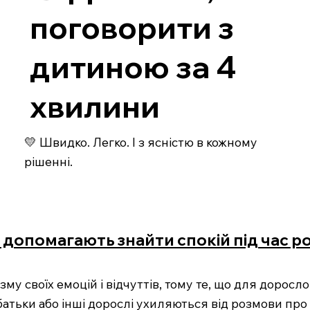
поговорити з
дитиною за 4
хвилини
💛 Швидко. Легко. І з ясністю в кожному
рішенні.
і допомагають знайти спокій під час р
зму своїх емоцій і відчуттів, тому те, що для дорос
тьки або інші дорослі ухиляються від розмови про 