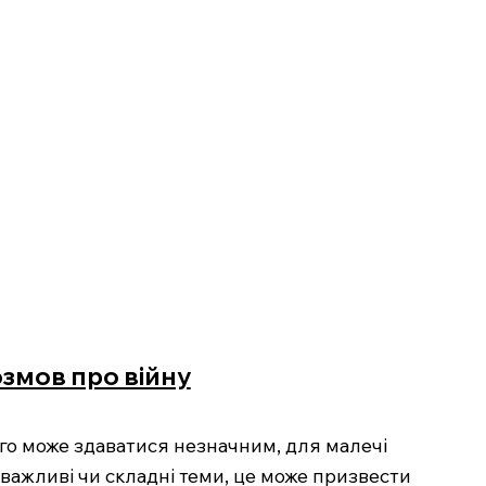
озмов про війну
лого може здаватися незначним, для малечі
важливі чи складні теми, це може призвести