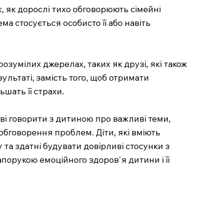
 як дорослі тихо обговорюють сімейні
ма стосується особисто її або навіть
озумілих джерелах, таких як друзі, які також
ультаті, замість того, щоб отримати
шать її страхи.
ові говорити з дитиною про важливі теми,
 обговорення проблем. Діти, які вміють
та здатні будувати довірливі стосунки з
порукою емоційного здоров'я дитини і її