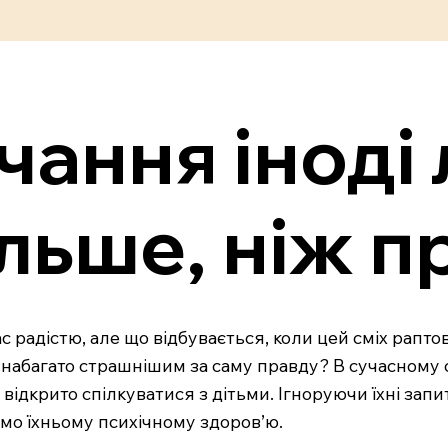
ання іноді 
льше, ніж п
 радістю, але що відбувається, коли цей сміх рапто
набагато страшнішим за саму правду? В сучасному с
о відкрито спілкуватися з дітьми. Ігноруючи їхні за
мо їхньому психічному здоров’ю.