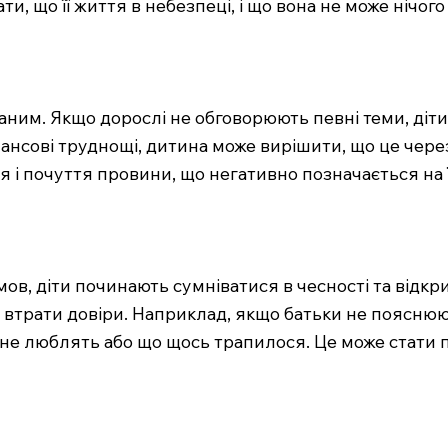
и, що її життя в небезпеці, і що вона не може нічого
аним. Якщо дорослі не обговорюють певні теми, діт
ансові труднощі, дитина може вирішити, що це через 
 і почуття провини, що негативно позначається на 
в, діти починають сумніватися в чесності та відкрит
о втрати довіри. Наприклад, якщо батьки не пояснюю
ї не люблять або що щось трапилося. Це може стати