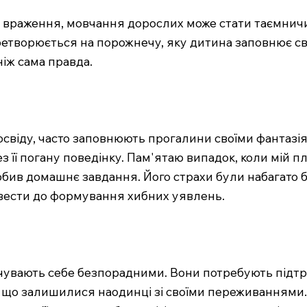
ві враження, мовчання дорослих може стати таємнич
етворюється на порожнечу, яку дитина заповнює св
іж сама правда.
досвіду, часто заповнюють прогалини своїми фантазі
з її погану поведінку. Пам'ятаю випадок, коли мій 
 зробив домашнє завдання. Його страхи були набагато
вести до формування хибних уявлень.
дчувають себе безпорадними. Вони потребують підтр
и, що залишилися наодинці зі своїми переживаннями. 