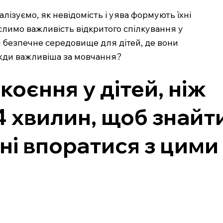
лізуємо, як невідомість і уява формують їхні
еслимо важливість відкритого спілкування у
и безпечне середовище для дітей, де вони
вжди важливіша за мовчання?
оєння у дітей, ніж
4 хвилин, щоб знайт
ні впоратися з цими