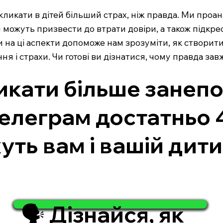
икати в дітей більший страх, ніж правда. Ми проана
я можуть призвести до втрати довіри, а також підкр
и на ці аспекти допоможе нам зрозуміти, як створит
я і страхи. Чи готові ви дізнатися, чому правда за
ати більше занепок
Телеграм достатньо 
уть вам і вашій дити
🗣️ Дізнайся, як