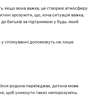
ть якщо вона важка, це створює атмосферу
тині зрозуміти, що, хоча ситуація важка,
я до батьків за підтримкою у будь-який
ь у спілкуванні допоможуть не лише
у їхня родина переїжджає, дитина може
ня, щоб уникнути таких непорозумінь.