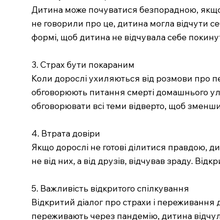
Дитина може почуватися безпорадною, якщо н
не говорили про це, дитина могла відчути с
формі, щоб дитина не відчувала себе покину
3. Страх бути покараним
Коли дорослі ухиляються від розмови про пе
обговорюють питання смерті домашнього ул
обговорювати всі теми відверто, щоб зменши
4. Втрата довіри
Якщо дорослі не готові ділитися правдою, ди
не від них, а від друзів, відчував зраду. Від
5. Важливість відкритого спілкування
Відкритий діалог про страхи і переживання
переживають через пандемію, дитина відчул