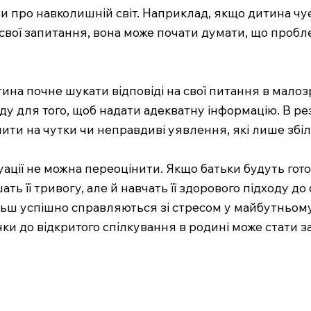
про навколишній світ. Наприклад, якщо дитина чує,
 свої запитання, вона може почати думати, що пробле
на почне шукати відповіді на свої питання в малозр
у для того, щоб надати адекватну інформацію. В рез
ти на чутки чи неправдиві уявлення, які лише збіль
уації не можна переоцінити. Якщо батьки будуть гот
ь її тривогу, але й навчать її здорового підходу до
льш успішно справляються зі стресом у майбутньому 
и до відкритого спілкування в родині може стати за