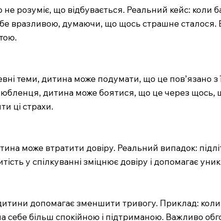
е розуміє, що відбувається. Реальний кейс: коли б
ебе вразливою, думаючи, що щось страшне сталося. 
тою.
вні теми, дитина може подумати, що це пов’язано з 
юбленця, дитина може боятися, що це через щось, 
ти ці страхи.
тина може втратити довіру. Реальний випадок: підлі
критість у спілкуванні зміцнює довіру і допомагає уни
 дитини допомагає зменшити тривогу. Приклад: коли
а себе більш спокійною і підтриманою. Важливо обг