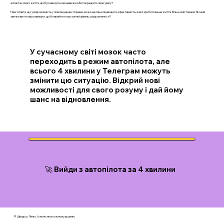
аспектах свого життя, щоб розвинути нові навички або покращити свою увагу?
Пам'ятайте, що усвідомленість у повсякденних справах може не лише підвищити ефективність, але й зробити ваше життя більш змістовним. Які нові
звички ви готові розвивати, щоб перейти на наступний рівень усвідомленості?
У сучасному світі мозок часто
переходить в режим автопілота, але
всього 4 хвилини у Телеграм можуть
змінити цю ситуацію. Відкрий нові
можливості для свого розуму і дай йому
шанс на відновлення.
🚀 Вийди з автопілота за 4 хвилини
💛 Швидко. Легко. І з ясністю в кожному рішенні.