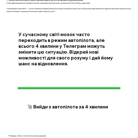
2. Зміна рутини: Іноді корисно змінити звичний порядок дій, щоб активізувати свідоме мислення.
3. Регулярна рефлексія: Оцінюйте свої дії та рішення, щоб зрозуміти, де ви могли б бути більш уважними.
Узагальнюючи, автопілот — це потужний інструмент, який може значно полегшити наше життя. Проте важливо навчитися свідомо ним користуватися, щоб
уникати помилок і залишатися на пульсі змін у нашому житті.
У сучасному світі мозок часто
переходить в режим автопілота, але
всього 4 хвилини у Телеграм можуть
змінити цю ситуацію. Відкрий нові
можливості для свого розуму і дай йому
шанс на відновлення.
🚀 Вийди з автопілота за 4 хвилини
💛 Швидко. Легко. І з ясністю в кожному рішенні.