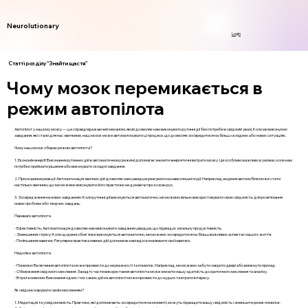
Neurolutionary
Login
Статті розділу "Знайти щастя"
Чому мозок перемикається в
режим автопілота
Автопілот у нашому мозку — це справді вражаючий механізм, який дозволяє нам виконувати рутинні дії без потреби в свідомій увазі. Коли ми виконуємо
завдання, які стали для нас звичними, наш мозок може автоматизувати ці процеси, що дозволяє зосередитися на більш складних або нових ситуаціях.
Чому наш мозок обирає режим автопілота?
1. Економія енергії: Виконання рутинних дій в автоматичному режимі допомагає знизити енергетичні витрати мозку. Це особливо важливо в умовах, коли нам
потрібно приймати рішення або виконувати складні завдання.
2. Прискорення реакції: Автоматизація звичних дій дозволяє нам швидше реагувати на навколишні події. Наприклад, водіння автомобіля може стати
настільки звичним, що ми можемо виконувати його практично не думаючи про кожен рух.
3. Зосередження на нових завданнях: Коли рутинні дії виконуються автоматично, ми можемо вільно використовувати свою свідомість для розв’язання
нових проблем або творчих завдань.
Переваги автопілота
- Ефективність: Автоматизація дозволяє нам виконувати завдання швидше, що підвищує загальну продуктивність.
- Зменшення стресу: Коли щоденні обов'язки виконуються автоматично, ми можемо зосередитися на більш важливих аспектах нашого життя.
- Поліпшення навичок: Регулярна практика певних дій допомагає нам вдосконалювати свої навички.
Недоліки автопілота
- Помилки: Включення автопілота може призвести до неуважності та помилок. Наприклад, ми можемо забути закрити двері або вимкнути прилад.
- Обмеження свідомого мислення: Занадто часте використання автопілота може знизити нашу здатність до критичного мислення та аналізу.
- Втрата новизни: Виконання одних і тих самих дій на автопілоті може призвести до нудьги та втрати інтересу.
Як свідомо керувати своїм мисленням?
1. Медитація та усвідомленість: Практики, які допомагають зосередитися на моменті, можуть підвищити вашу свідомість і зменшити ризик помилок.