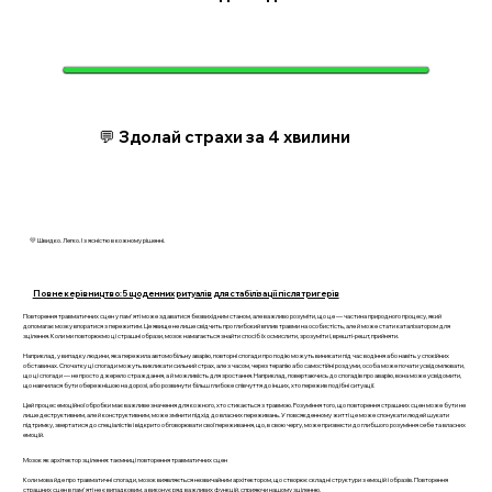
💬 Здолай страхи за 4 хвилини
💛 Швидко. Легко. І з ясністю в кожному рішенні.
Повне керівництво: 5 щоденних ритуалів для стабілізації після тригерів
Повторення травматичних сцен у пам'яті може здаватися безвихідним станом, але важливо розуміти, що це — частина природного процесу, який
допомагає мозку впоратися з пережитим. Це явище не лише свідчить про глибокий вплив травми на особистість, але й може стати каталізатором для
зцілення. Коли ми повторюємо ці страшні образи, мозок намагається знайти спосіб їх осмислити, зрозуміти і, врешті-решт, прийняти.
Наприклад, у випадку людини, яка пережила автомобільну аварію, повторні спогади про подію можуть виникати під час водіння або навіть у спокійних
обставинах. Спочатку ці спогади можуть викликати сильний страх, але з часом, через терапію або самостійні роздуми, особа може почати усвідомлювати,
що ці спогади — не просто джерело страждання, а й можливість для зростання. Наприклад, повертаючись до спогадів про аварію, вона може усвідомити,
що навчилася бути обережнішою на дорозі, або розвинути більш глибоке співчуття до інших, хто пережив подібні ситуації.
Цей процес емоційної обробки має важливе значення для кожного, хто стикається з травмою. Розуміння того, що повторення страшних сцен може бути не
лише деструктивним, але й конструктивним, може змінити підхід до власних переживань. У повсякденному житті це може спонукати людей шукати
підтримку, звертатися до спеціалістів і відкрито обговорювати свої переживання, що, в свою чергу, може призвести до глибшого розуміння себе та власних
емоцій.
Мозок як архітектор зцілення: таємниці повторення травматичних сцен
Коли мова йде про травматичні спогади, мозок виявляється незвичайним архітектором, що створює складні структури з емоцій і образів. Повторення
страшних сцен в пам'яті не є випадковим, а виконує ряд важливих функцій, сприяючи нашому зціленню.