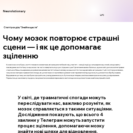
Neurolutionary
Login
Статті розділу "Знайти щастя"
Чому мозок повторює страшні
сцени — і як це допомагає
зціленню
Кожен із нас хоча б раз у житті стикався з моментами, які залишили глибокий слід у пам'яті — емоції, події, що затьмарили наш спокій, а іноді навіть і
повсякденне життя. Чому ж наш мозок так часто повертається до цих страшних сцен? Це питання хвилює багатьох, адже в світі, де психологічні травми
стають все більш поширеними, розуміння механізмів пам'яті та їхнього впливу на наше життя стає надзвичайно актуальним. У цій статті ми розглянемо,
чому мозок повторює травматичні спогади, як це пов'язано зі стратегіями зцілення та які терапевтичні підходи можуть допомогти в обробці травми.
Відкриваючи цю тему, ми спробуємо зрозуміти, як ці нагадування можуть бути не лише тягарем, але й важливим кроком на шляху до відновлення.
Пориньте в цю захоплюючу подорож, і ви дізнаєтеся, як вміння переживати свої спогади може допомогти вам знайти внутрішній спокій.
У світі, де травматичні спогади можуть
переслідувати нас, важливо розуміти, як
мозок справляється з такими ситуаціями.
Дослідження показують, що всього 4
хвилини у Телеграм можуть запустити
процес зцілення, допомагаючи мозку
знайти нові шляхи для відновлення.