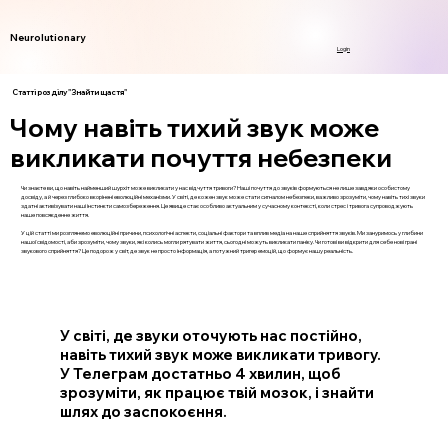
Neurolutionary
Login
Статті розділу "Знайти щастя"
Чому навіть тихий звук може
викликати почуття небезпеки
Чи знаєте ви, що навіть найменший шурхіт може викликати у нас відчуття тривоги? Наші почуття до звуків формуються не лише завдяки особистому
досвіду, а й через глибоко вкорінені еволюційні механізми. У світі, де кожен звук може стати сигналом небезпеки, важливо зрозуміти, чому навіть тихі звуки
здатні активізувати наші інстинкти самозбереження. Це явище стає особливо актуальним у сучасному контексті, коли стрес і тривога супроводжують
наше повсякденне життя.
У цій статті ми розглянемо еволюційні причини, психологічні аспекти, соціальні фактори та вплив медіа на наше сприйняття звуків. Ми зануримось у глибини
нашої свідомості, аби зрозуміти, чому звуки, які колись могли рятувати життя, сьогодні можуть викликати паніку. Чи готові ви відкрити для себе нові грані
звукового сприйняття? Це подорож у світ, де звук не просто інформація, а потужний тригер емоцій, що формує нашу реальність.
У світі, де звуки оточують нас постійно,
навіть тихий звук може викликати тривогу.
У Телеграм достатньо 4 хвилин, щоб
зрозуміти, як працює твій мозок, і знайти
шлях до заспокоєння.