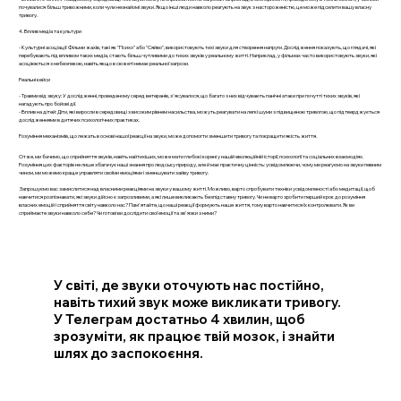
почувалися більш тривожними, коли чули незнайомі звуки. Якщо інші люди навколо реагують на звук з настороженістю, це може підсилити вашу власну
тривогу.
4. Вплив медіа та культури
- Культурні асоціації: Фільми жахів, такі як "Психо" або "Сяйво", використовують тихі звуки для створення напруги. Дослідження показують, що глядачі, які
перебувають під впливом таких медіа, стають більш чутливими до тихих звуків у реальному житті. Наприклад, у фільмах часто використовують звуки, які
асоціюються з небезпекою, навіть якщо в сюжеті немає реальної загрози.
Реальні кейси
- Травми від звуку: У дослідженні, проведеному серед ветеранів, з'ясувалося, що багато з них відчувають панічні атаки при почутті тихих звуків, які
нагадують про бойові дії.
- Вплив на дітей: Діти, які виросли в середовищі з високим рівнем насильства, можуть реагувати на легкі шуми з підвищеною тривогою, що підтверджується
дослідженнями в дитячих психологічних практиках.
Розуміння механізмів, що лежать в основі нашої реакції на звуки, може допомогти зменшити тривогу та покращити якість життя.
Отже, ми бачимо, що сприйняття звуків, навіть найтихіших, може мати глибокі корені у нашій еволюційній історії, психології та соціальних взаємодіях.
Розуміння цих факторів не лише збагачує наші знання про людську природу, але й має практичну цінність: усвідомлюючи, чому ми реагуємо на звуки певним
чином, ми можемо краще управляти своїми емоціями і зменшувати зайву тривогу.
Запрошуємо вас замислитися над власними реакціями на звуки у вашому житті. Можливо, варто спробувати техніки усвідомленості або медитації, щоб
навчитися розпізнавати, які звуки дійсно є загрозливими, а які лише викликають безпідставну тривогу. Чи не варто зробити перший крок до розуміння
власних емоцій і сприйняття світу навколо нас? Пам'ятайте, що наші реакції формують наше життя, тому варто навчитися їх контролювати. Як ви
сприймаєте звуки навколо себе? Чи готові ви дослідити свої емоції та зв'язки з ними?
У світі, де звуки оточують нас постійно,
навіть тихий звук може викликати тривогу.
У Телеграм достатньо 4 хвилин, щоб
зрозуміти, як працює твій мозок, і знайти
шлях до заспокоєння.