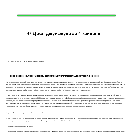
🔊 Досліджуй звуки за 4 хвилини
💛 Швидко. Легко. І з ясністю в кожному рішенні.
Повне керівництво: 10 порад, щоб зменшити чутливість до звуків під час сну
Звуки навколишнього світу, від тихого шурхоту листя до віддалених звуків міста, можуть не лише формувати наші емоції, але й впливати на прийняття
рішень. Уявіть собі ситуацію, коли ви перебуваєте на прогулянці в лісі, і раптом чуєте тихий тріск гілки. Це може викликати у вас миттєву настороженість. Як
результат, ви починаєте шукати джерело звуку, в той час як ваш мозок активізує механізми захисту, що можуть призвести до боротьби або втечі. Цей
приклад ілюструє, як навіть незначний звук може змінити наше сприйняття безпеки та вплинути на поведінку.
У нашому повсякденному житті це важливо враховувати, адже такі реакції можуть заважати нам насолоджуватися моментами спокою або навіть
заважати в роботі. Наприклад, у професійній діяльності, коли ви працюєте в офісі, звуки розмов або шум техніки можуть викликати у вас відчуття тривоги,
зосередженість на яких заважає продуктивності. Розуміння механізмів сприйняття звуків може допомогти розробити стратегії для зменшення цих
негативних ефектів, наприклад, шляхом використання шумозахисних навушників або створення комфортнішого звукового середовища. Таким чином,
усвідомлення впливу звуків на наше життя може сприяти покращенню якості нашого повсякденного існування.
Звуки небезпеки: Чому навіть найменші шумові сигнали викликають тривогу
У світі, де звуки оточують нас постійно, їхній вплив на наше емоційне та фізичне самопочуття не можна недооцінювати. Навіть найменший шурхіт може
спровокувати хвилювання, і це явище має глибокі корені в нашій еволюційній історії та психології.
1. Еволюційні корені нашої чутливості
З часів, коли наші предки жили у первісному середовищі, чутливість до звуків, що сигналізують про небезпеку, була життєво важливою. Наприклад, тихий