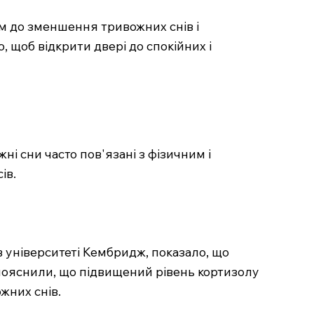
ем до зменшення тривожних снів і
, щоб відкрити двері до спокійних і
і сни часто пов'язані з фізичним і
ів.
в університеті Кембридж, показало, що
 пояснили, що підвищений рівень кортизолу
ожних снів.