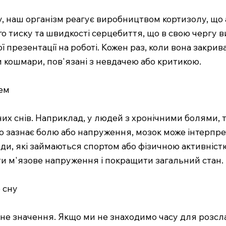
, наш організм реагує виробництвом кортизолу, що
о тиску та швидкості серцебиття, що в свою чергу 
ї презентації на роботі. Кожен раз, коли вона закрива
ти кошмари, пов'язані з невдачею або критикою.
лем
х снів. Наприклад, у людей з хронічними болями, т
о зазнає болю або напруження, мозок може інтерпрет
ди, які займаються спортом або фізичною активніст
ти м'язове напруження і покращити загальний стан.
 сну
не значення. Якщо ми не знаходимо часу для розс