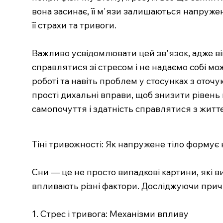
вона засинає, її м'язи залишаються напруже
її страхи та тривоги.
Важливо усвідомлювати цей зв'язок, адже в
справлятися зі стресом і не надаємо собі м
роботі та навіть проблем у стосунках з оточ
прості дихальні вправи, щоб знизити рівень 
самопочуття і здатність справлятися з жит
Тіні тривожності: Як напружене тіло формує 
Сни — це не просто випадкові картини, які в
впливають різні фактори. Досліджуючи причи
1. Стрес і тривога: Механізми впливу