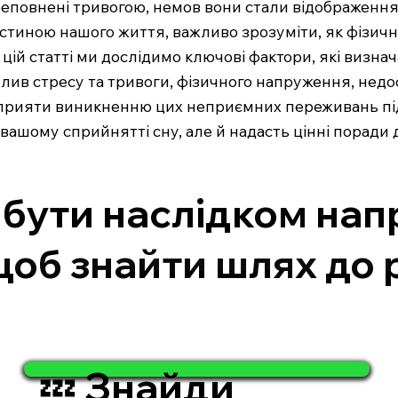
ереповнені тривогою, немов вони стали відображенн
 частиною нашого життя, важливо зрозуміти, як фізич
 У цій статті ми дослідимо ключові фактори, які визн
ив стресу та тривоги, фізичного напруження, недост
сприяти виникненню цих неприємних переживань під 
 вашому сприйнятті сну, але й надасть цінні поради
бути наслідком напру
щоб знайти шлях до 
💤 Знайди