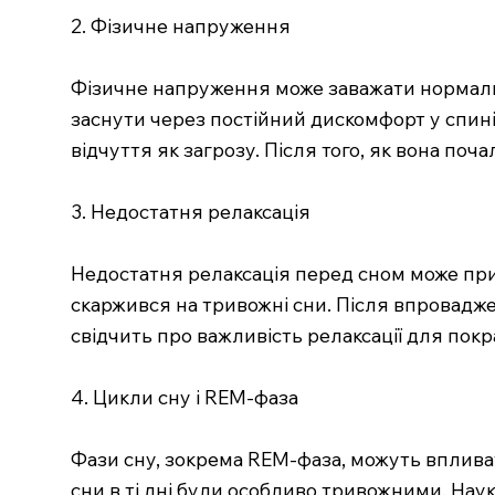
2. Фізичне напруження
Фізичне напруження може заважати нормальном
заснути через постійний дискомфорт у спині.
відчуття як загрозу. Після того, як вона по
3. Недостатня релаксація
Недостатня релаксація перед сном може приз
скаржився на тривожні сни. Після впровадже
свідчить про важливість релаксації для покр
4. Цикли сну і REM-фаза
Фази сну, зокрема REM-фаза, можуть впливати
сни в ті дні були особливо тривожними. Нау