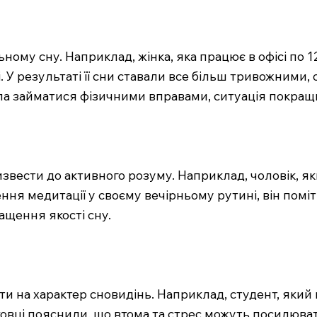
у сну. Наприклад, жінка, яка працює в офісі по 12 
 У результаті її сни ставали все більш тривожними, 
чала займатися фізичними вправами, ситуація покращ
вести до активного розуму. Наприклад, чоловік, як
ння медитації у своєму вечірньому рутині, він помі
ащення якості сну.
 на характер сновидінь. Наприклад, студент, який на
ковці пояснили, що втома та стрес можуть посилюва