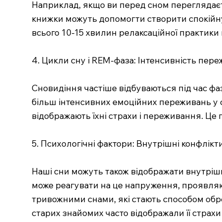
Наприклад, якщо ви перед сном переглядаєт
книжки можуть допомогти створити спокійну
всього 10-15 хвилин релаксаційної практики
4. Цикли сну і REM-фаза: Інтенсивність пер
Сновидіння частіше відбуваються під час фа
більш інтенсивних емоційних переживань у с
відображають їхні страхи і переживання. Це 
5. Психологічні фактори: Внутрішні конфлікт
Наші сни можуть також відображати внутрішні
може реагувати на це напруження, проявляюч
тривожними снами, які стають способом оброб
старих знайомих часто відображали її страхи 