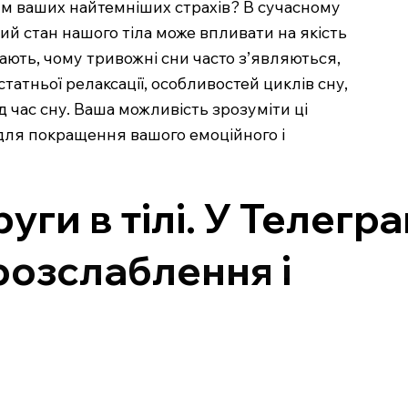
ям ваших найтемніших страхів? В сучасному
ний стан нашого тіла може впливати на якість
ачають, чому тривожні сни часто з’являються,
атньої релаксації, особливостей циклів сну,
час сну. Ваша можливість зрозуміти ці
 для покращення вашого емоційного і
ги в тілі. У Телегр
розслаблення і