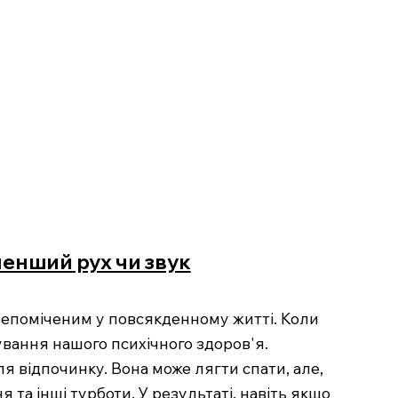
менший рух чи звук
непоміченим у повсякденному житті. Коли
ування нашого психічного здоров'я.
ля відпочинку. Вона може лягти спати, але,
та інші турботи. У результаті, навіть якщо