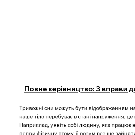
Повне керівництво: 3 вправи дл
Тривожні сни можуть бути відображенням на
наше тіло перебуває в стані напруження, це
Наприклад, уявіть собі людину, яка працює в 
попри фізичну втому, її розум все ще зайнят