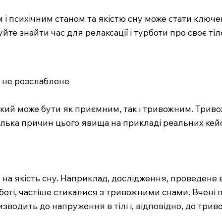
 і психічним станом та якістю сну може стати ключ
е знайти час для релаксації і турботи про своє тіло
о не розслаблене
ий може бути як приємним, так і тривожним. Тривожн
ілька причин цього явища на прикладі реальних кейс
 на якість сну. Наприклад, дослідження, проведене 
боті, частіше стикалися з тривожними снами. Вчені
изводить до напруження в тілі і, відповідно, до трив