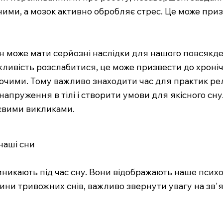
ними, а мозок активно обробляє стрес. Це може приз
ін може мати серйозні наслідки для нашого повсякд
ожливість розслабитися, це може призвести до хроні
уючими. Тому важливо знаходити час для практик рела
напруження в тілі і створити умови для якісного сн
тєвими викликами.
наші сни
иникають під час сну. Вони відображають наше психо
ни тривожних снів, важливо звернути увагу на зв'яз