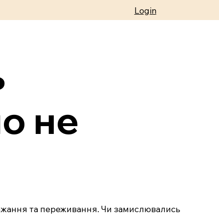
Login
ь
о не
бажання та переживання. Чи замислювались