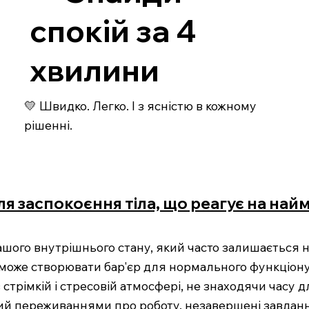
спокій за 4
хвилини
💛 Швидко. Легко. І з ясністю в кожному
рішенні.
я заспокоєння тіла, що реагує на най
шого внутрішнього стану, який часто залишається 
 може створювати бар'єр для нормального функціон
стрімкій і стресовій атмосфері, не знаходячи часу д
ий переживаннями про роботу, незавершені завдання 