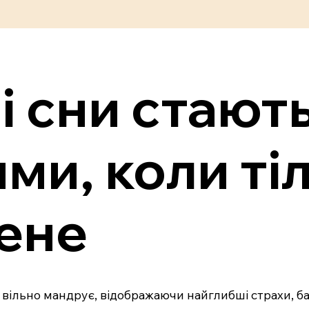
і сни стают
и, коли тіл
ене
м вільно мандрує, відображаючи найглибші страхи, 