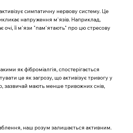
 активізує симпатичну нервову систему. Це
викликає напруження м'язів. Наприклад,
є очі, її м'язи "пам'ятають" про цю стресову
акими як фіброміалгія, спостерігається
увати це як загрозу, що активізує тривогу у
ю, зазвичай мають менше тривожних снів,
лаблення, наш розум залишається активним.