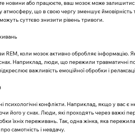
е новини або працюєте, ваш мозок може залишитися 
 атмосферу, що в свою чергу зменшує ймовірність 
 можуть суттєво знизити рівень тривоги.
еживань
зи REM, коли мозок активно обробляє інформацію. Я
нах. Наприклад, люди, що пережили травматичні под
підкреслює важливість емоційної обробки і релаксаці
и
 психологічні конфлікти. Наприклад, якщо у вас є н
и його у снах. Люди, які проходять через важкі пер
ки їхніх переживань. Так, одна жінка, яка пережила 
про самотність і невдачу.