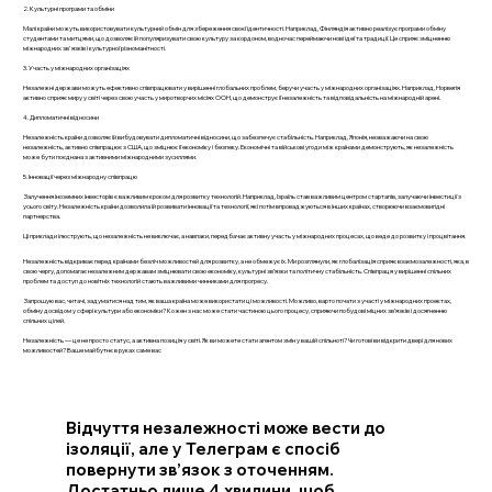
2. Культурні програми та обміни
Малі країни можуть використовувати культурний обмін для збереження своєї ідентичності. Наприклад, Фінляндія активно реалізує програми обміну
студентами та митцями, що дозволяє їй популяризувати свою культуру за кордоном, водночас переймаючи нові ідеї та традиції. Це сприяє зміцненню
міжнародних зв'язків і культурної різноманітності.
3. Участь у міжнародних організаціях
Незалежні держави можуть ефективно співпрацювати у вирішенні глобальних проблем, беручи участь у міжнародних організаціях. Наприклад, Норвегія
активно сприяє миру у світі через свою участь у миротворчих місіях ООН, що демонструє її незалежність та відповідальність на міжнародній арені.
4. Дипломатичні відносини
Незалежність країни дозволяє їй вибудовувати дипломатичні відносини, що забезпечує стабільність. Наприклад, Японія, незважаючи на свою
незалежність, активно співпрацює з США, що зміцнює її економіку і безпеку. Економічні та військові угоди між країнами демонструють, як незалежність
може бути поєднана з активними міжнародними зусиллями.
5. Інновації через міжнародну співпрацю
Залучення іноземних інвесторів є важливим кроком для розвитку технологій. Наприклад, Ізраїль став важливим центром стартапів, залучаючи інвестиції з
усього світу. Незалежність країни дозволила їй розвивати інновації та технології, які потім впроваджуються в інших країнах, створюючи взаємовигідні
партнерства.
Ці приклади ілюструють, що незалежність не виключає, а навпаки, передбачає активну участь у міжнародних процесах, що веде до розвитку і процвітання.
Незалежність відкриває перед країнами безліч можливостей для розвитку, а не обмежує їх. Ми розглянули, як глобалізація сприяє взаємозалежності, яка, в
свою чергу, допомагає незалежним державам зміцнювати свою економіку, культурні зв’язки та політичну стабільність. Співпраця у вирішенні спільних
проблем та доступ до новітніх технологій стають важливими чинниками для прогресу.
Запрошую вас, читачі, задуматися над тим, як ваша країна може використати ці можливості. Можливо, варто почати з участі у міжнародних проектах,
обміну досвідом у сфері культури або економіки? Кожен з нас може стати частиною цього процесу, сприяючи побудові міцних зв’язків і досягненню
спільних цілей.
Незалежність — це не просто статус, а активна позиція у світі. Як ви можете стати агентом змін у вашій спільноті? Чи готові ви відкрити двері для нових
можливостей? Ваше майбутнє в руках саме вас
Відчуття незалежності може вести до
ізоляції, але у Телеграм є спосіб
повернути зв’язок з оточенням.
Достатньо лише 4 хвилини, щоб