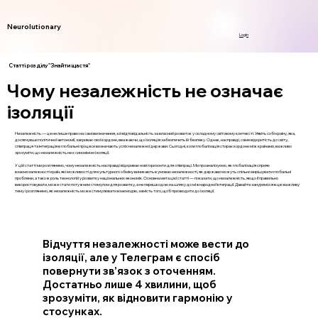
Neurolutionary
Login
Статті розділу "Знайти щастя"
Чому незалежність не означає
ізоляції
Незалежність — це не лише право на самовизначення, а й відповідальність за власний розвиток у складному світовому контексті. Уявіть собі країну, яка,
досягнувши політичної автономії, закриває свої кордони, вважаючи, що ізоляція забезпечить їй безпеку. Однак, насправді, саме відкритість до світу,
співпраця та інтеграція в глобальні процеси визначають успіх незалежної держави. Сьогодні, коли глобалізація стирає кордони між країнами, важливо
зрозуміти, що незалежність не є синонімом ізоляції.
У цій статті ми розглянемо, чому незалежність насправді відкриває нові горизонти для співпраці. Ми проаналізуємо, як глобалізація сприяє
взаємозалежності країн, які можливості для культурного обміну виникають в умовах незалежності, як держави можуть спільно вирішувати глобальні
проблеми, а також роль технологій у розвитку національних економік. Основна мета цієї статті — показати, що незалежність, якщо її правильно
використовувати, може стати потужним стимулом для розвитку, а не перешкодою на шляху до міжнародної інтеграції. Давайте зануримося в цю важливу
тему і розглянемо, як незалежність може стимулювати взаємодію, замість того, щоб призводити до ізоляції.
Відчуття незалежності може вести до
ізоляції, але у Телеграм є спосіб
повернути зв’язок з оточенням.
Достатньо лише 4 хвилини, щоб
зрозуміти, як відновити гармонію у
стосунках.