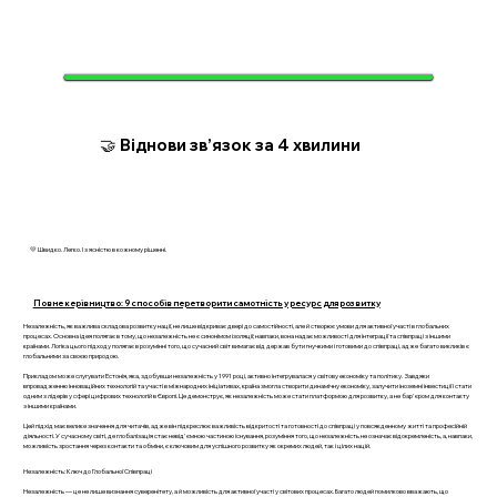
🤝 Віднови зв’язок за 4 хвилини
💛 Швидко. Легко. І з ясністю в кожному рішенні.
Повне керівництво: 9 способів перетворити самотність у ресурс для розвитку
Незалежність, як важлива складова розвитку нації, не лише відкриває двері до самостійності, але й створює умови для активної участі в глобальних
процесах. Основна ідея полягає в тому, що незалежність не є синонімом ізоляції; навпаки, вона надає можливості для інтеграції та співпраці з іншими
країнами. Логіка цього підходу полягає в розумінні того, що сучасний світ вимагає від держав бути гнучкими і готовими до співпраці, адже багато викликів є
глобальними за своєю природою.
Прикладом може слугувати Естонія, яка, здобувши незалежність у 1991 році, активно інтегрувалася у світову економіку та політику. Завдяки
впровадженню інноваційних технологій та участі в міжнародних ініціативах, країна змогла створити динамічну економіку, залучити іноземні інвестиції і стати
одним з лідерів у сфері цифрових технологій в Європі. Це демонструє, як незалежність може стати платформою для розвитку, а не бар'єром для контакту
з іншими країнами.
Цей підхід має велике значення для читачів, адже він підкреслює важливість відкритості та готовності до співпраці у повсякденному житті та професійній
діяльності. У сучасному світі, де глобалізація стає невід'ємною частиною існування, розуміння того, що незалежність не означає відокремленість, а, навпаки,
можливість зростання через контакти та обміни, є ключовим для успішного розвитку як окремих людей, так і цілих націй.
Незалежність: Ключ до Глобальної Співпраці
Незалежність — це не лише визнання суверенітету, а й можливість для активної участі у світових процесах. Багато людей помилково вважають, що