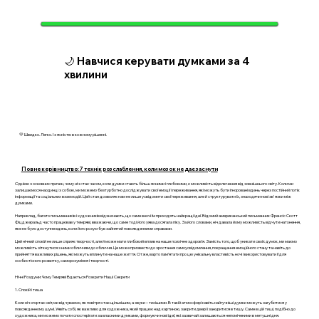
🌙 Навчися керувати думками за 4
хвилини
💛 Швидко. Легко. І з ясністю в кожному рішенні.
Повне керівництво: 7 технік розслаблення, коли мозок не дає заснути
Однією з основних причин, чому ніч стає часом, коли думки стають більш ясними і глибокими, є можливість відключення від зовнішнього світу. Коли ми
залишаємося наодинці з собою, ми можемо безтурботно досліджувати свої емоції і переживання, які можуть бути ігноровані вдень через постійний потік
інформації та соціальних взаємодій. Цей стан дозволяє нам не лише усвідомити свої переживання, але й структурувати їх, знаходячи нові зв'язки між
думками.
Наприклад, багато письменників і художників відзначають, що саме вночі їм приходять найкращі ідеї. Відомий американський письменник Френсіс Скотт
Фіцджеральд часто працював у темряві, вважаючи, що саме тоді його уява досягала піку. За його словами, ніч давала йому можливість відчути натхнення,
яке не було доступне вдень, коли його розум був зайнятий повсякденними справами.
Цей нічний спокій не лише сприяє творчості, але й може мати глибокий вплив на наше психічне здоров’я. Замість того, щоб уникати своїх думок, ми маємо
можливість зіткнутися з ними обличчям до обличчя. Це може призвести до зростання самоусвідомлення, покращення емоційного стану та навіть до
прийняття важливих рішень, які можуть вплинути на наше життя. Отже, варто пам’ятати про цю унікальну властивість ночі і використовувати її для
особистісного розвитку, саморозуміння і творчості.
Нічні Роздуми: Чому Темряві Вдається Розкрити Наші Секрети
1. Спокій і тиша
Коли ніч огортає світ, ми відчуваємо, як повітря стає щільнішим, а звуки – тихішими. В такій атмосфері навіть найгучніші думки можуть загубитися у
повсякденному шумі. Уявіть собі, як важливо для художника, який працює над картиною, закрити двері і зануритися в тишу. Саме в цій тиші, подібно до
художника, ми можемо почати спостерігати за власними думками, формуючи нові ідеї, які зазвичай залишаються непоміченими в метушні дня.