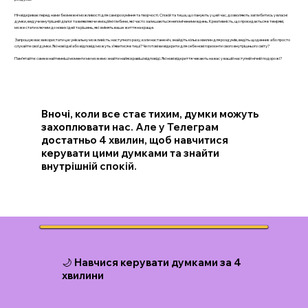
Ніч відкриває перед нами безмежні можливості для саморозуміння та творчості. Спокій та тиша, що панують у цей час, дозволяють заглибитись у власні
думки, ведучи внутрішній діалог та виявляючи емоційні глибини, які часто залишаються непоміченими вдень. Креативність, що прокидається в темряві,
може стати ключем до нових ідей та рішень, які змінять ваше життя на краще.
Запрошую вас використати цю унікальну можливість: наступного разу, коли настане ніч, знайдіть кілька хвилин для роздумів, ведіть щоденник або просто
слухайте свої думки. Які нові ідеї або відповіді можуть з’явитися в тиші? Чи готові ви відкрити для себе нові горизонти свого внутрішнього світу?
Пам’ятайте: саме в найтемніші моменти ми можемо знайти найяскравіші відповіді. Які нові відкриття чекають на вас у вашій наступній нічній подорожі?
Вночі, коли все стає тихим, думки можуть
захоплювати нас. Але у Телеграм
достатньо 4 хвилин, щоб навчитися
керувати цими думками та знайти
внутрішній спокій.
🌙 Навчися керувати думками за 4
хвилини