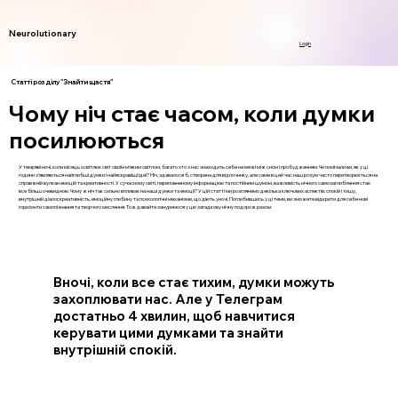
Neurolutionary
Login
Статті розділу "Знайти щастя"
Чому ніч стає часом, коли думки
посилюються
У темряві ночі, коли місяць освітлює світ своїм м’яким світлом, багато хто з нас знаходить себе на межі між сном і пробудженням. Чи помічали ви, як у ці
години з’являються найглибші думки і найяскравіші ідеї? Ніч, здавалося б, створена для відпочинку, але саме в цей час наш розум часто перетворюється на
справжній вулкан емоцій та креативності. У сучасному світі, переповненому інформацією та постійним шумом, важливість нічного самозаглиблення стає
все більш очевидною. Чому ж ніч так сильно впливає на наші думки та емоції? У цій статті ми розглянемо декілька ключових аспектів: спокій і тишу,
внутрішній діалог, креативність, емоційну глибину та психологічні механізми, що діють уночі. Поглибившись у ці теми, ви зможете відкрити для себе нові
горизонти самопізнання та творчого мислення. Тож давайте зануримося у цю загадкову нічну подорож разом.
Вночі, коли все стає тихим, думки можуть
захоплювати нас. Але у Телеграм
достатньо 4 хвилин, щоб навчитися
керувати цими думками та знайти
внутрішній спокій.