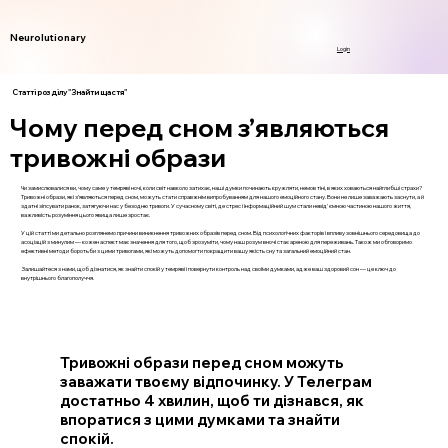
Neurolutionary
Login
Статті розділу "Знайти щастя"
Чому перед сном з’являються
тривожні образи
Чи замислювалися ви, чому саме у темряві ночі, коли світ навколо затихає, наші думки починають кружляти, немов тіні, в яких ховаються найглибші страхи?
Тривожні образи, які з’являються перед сном, можуть стати справжнім випробуванням для нашого емоційного стану. Вони не лише заважають заснути, а й
здатні зіпсувати ранок, затягуючи нас у безодню тривоги. У сучасному світі, де стрес і інформаційний шум стали невід'ємною частиною нашого життя,
важливість розуміння цього явища лише зростає.
У цій статті ми детально розглянемо причини виникнення тривожних образів перед сном. Від психологічних факторів і впливу зовнішнього середовища до
асоціацій з минулим — кожен аспект має значення для того, щоб зрозуміти, чому наш розум вночі стає ареною для переживань. Також ми обговоримо
ефективні методи боротьби з цими тривогами, які можуть допомогти покращити вашу якість сну та загальний емоційний стан.
Залишайтеся з нами, щоб дізнатися, як знайти спокій у темряві і повернути контроль над своїми думками, адже ваш здоровий сон — це ключ до
внутрішнього благополуччя.
Тривожні образи перед сном можуть
заважати твоєму відпочинку. У Телеграм
достатньо 4 хвилин, щоб ти дізнався, як
впоратися з цими думками та знайти
спокій.