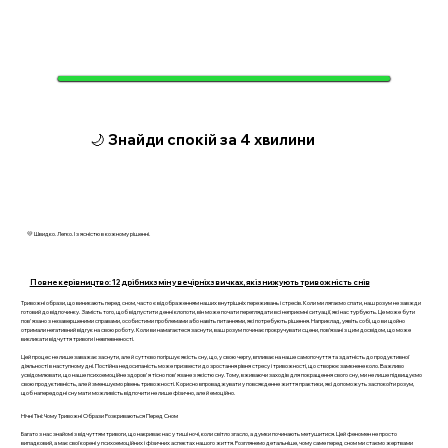
🌙 Знайди спокій за 4 хвилини
💛 Швидко. Легко. І з ясністю в кожному рішенні.
Повне керівництво: 12 дрібних змін у вечірніх звичках, які знижують тривожність снів
Тривожні образи, що виникають перед сном, часто є відображенням наших внутрішніх переживань і стресів. Коли ми лягаємо спати, наш розум не завжди
готовий до відпочинку. Замість того, щоб відпустити денні клопоти, він може почати переглядати всі неприємні ситуації, які нас турбують. Це може бути
пов'язано з незавершеними справами, особистими проблемами або навіть питаннями, які потребують рішення. Наприклад, уявіть собі, що ви щойно
отримали негативний відгук на свою роботу. Коли ви намагаєтеся заснути, ваш розум починає прокручувати сцени, пов’язані з цим досвідом, що може
викликати відчуття тривоги і невпевненості.
Цей процес не лише заважає заснути, але й суттєво погіршує якість сну, що, у свою чергу, впливає на наше самопочуття та здатність до продуктивної
діяльності в наступному дні. Постійна недосипаність може призвести до зростання рівня стресу і тривожності, що створює замкнене коло. Важливо
усвідомлювати, що наше психоемоційне здоров'я тісно пов'язане з якістю сну. Тому, вживаючи заходів для покращення свого сну, ми не лише підвищуємо
свою продуктивність, але й зменшуємо рівень тривожності. Корисно впроваджувати у повсякденне життя практики, які допоможуть заспокоїти розум,
щоб напередодні сну мати можливість відпочити не лише фізично, але й емоційно.
Нічні Тіні: Чому Тривожні Образи Розкриваються Перед Сном
Багато з нас знайомі з відчуттям тривоги, що накриває нас у тиші ночі, коли світло згасло, а думки починають метушитися. Цей феномен не просто
випадковий, а має свої корені у психоемоційних і фізичних аспектах нашого життя. Розглянемо детальніше, чому саме перед сном ми стаємо жертвами