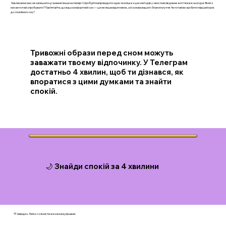
Закликаємо вас не залишати ці знання лише на папері. Спробуйте впровадити один чи кілька з цих методів у своє повсякденне життя вже сьогодні. Який з
них ви готові спробувати? Пам’ятайте, що ваш комфортний сон — це не лише відпочинок, а й основа вашого благополуччя. Чи готові ви зробити перший крок
до спокійного сну?
Тривожні образи перед сном можуть
заважати твоєму відпочинку. У Телеграм
достатньо 4 хвилин, щоб ти дізнався, як
впоратися з цими думками та знайти
спокій.
🌙 Знайди спокій за 4 хвилини
💛 Швидко. Легко. І з ясністю в кожному рішенні.