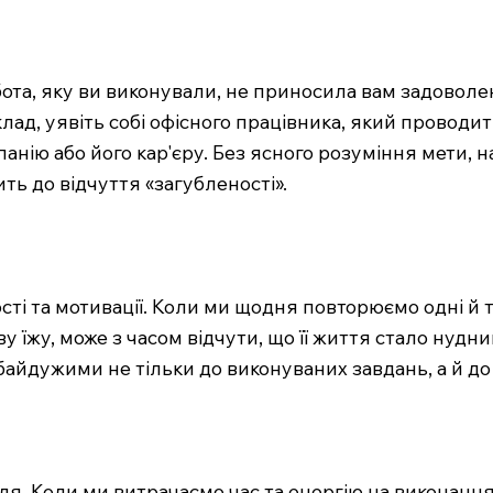
ота, яку ви виконували, не приносила вам задовол
лад, уявіть собі офісного працівника, який проводит
панію або його кар'єру. Без ясного розуміння мети, 
ть до відчуття «загубленості».
і та мотивації. Коли ми щодня повторюємо одні й ті 
 їжу, може з часом відчути, що її життя стало нудни
айдужими не тільки до виконуваних завдань, а й до 
лля. Коли ми витрачаємо час та енергію на виконанн