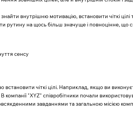
знайти внутрішню мотивацію, встановити чіткі цілі т
и рутину на щось більш значуще і повноцінне, що с
чуття сенсу
 встановити чіткі цілі. Наприклад, якщо ви виконує
 В компанії "XYZ" співробітники почали використ
повсякденними завданнями та загальною місією компа