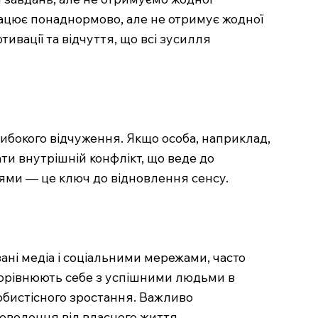
рацює понаднормово, але не отримує жодної
тивації та відчуття, що всі зусилля
ибокого відчуження. Якщо особа, наприклад,
ати внутрішній конфлікт, що веде до
нями — це ключ до відновлення сенсу.
ані медіа і соціальними мережами, часто
 порівнюють себе з успішними людьми в
собистісного зростання. Важливо
доволення від власного життя.