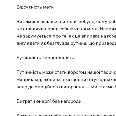
Відсутність мети
Чи замислювалися ви коли-небудь, чому роб
не ставлячи перед собою чіткої мети. Наприк
не задумується про те, як це впливає на ком
виглядати як безглузда рутина, що призводи
Рутинність і монотонність
Рутинність може стати ворогом нашої творчост
Наприклад, людина, яка щодня готує однакову
веде до емоційного вигорання — ми стаємо б
Витрати енергії без нагороди
Кожен з нас потребує визнання за свої зуси