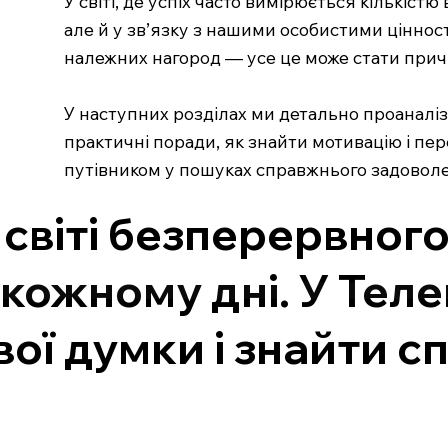
У світі, де успіх часто вимірюється кількіс
але й у зв’язку з нашими особистими цінност
належних нагород — усе це може стати при
У наступних розділах ми детально проаналізу
практичні поради, як знайти мотивацію і пер
путівником у пошуках справжнього задовол
 світі безперервног
 кожному дні. У Тел
вої думки і знайти с