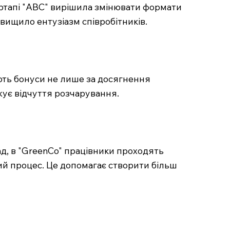
артапі "ABC" вирішила змінювати формати
вищило ентузіазм співробітників.
ють бонуси не лише за досягнення
ижує відчуття розчарування.
д, в "GreenCo" працівники проходять
очий процес. Це допомагає створити більш