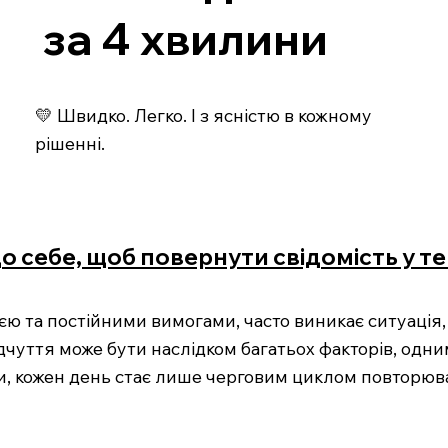
за 4 хвилини
💛 Швидко. Легко. І з ясністю в кожному
рішенні.
до себе, щоб повернути свідомість у 
єю та постійними вимогами, часто виникає ситуація,
ідчуття може бути наслідком багатьох факторів, одним
и, кожен день стає лише черговим циклом повторюва