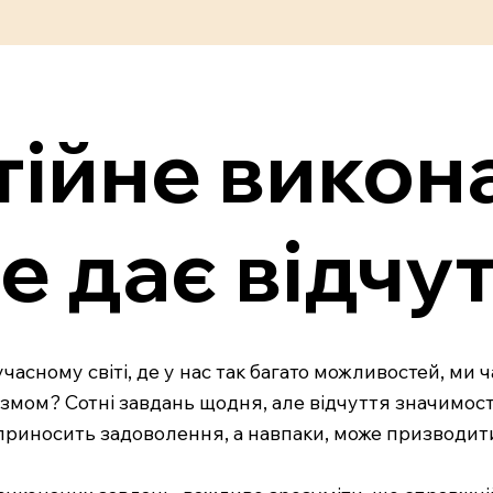
тійне викон
е дає відчу
асному світі, де у нас так багато можливостей, ми 
іазмом? Сотні завдань щодня, але відчуття значимості
 приносить задоволення, а навпаки, може призводит