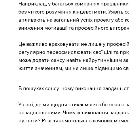
Наприклад, у багатьох компаніях працівники
без чіткого розуміння кінцевої мети. Уявіть с
впливають на загальний успіх проекту або ко
зниження мотивації та професійного вигора
Це важливо враховувати не лише у професійн
регулярно переосмислювати свої цілі та пріо
може додати сенсу навіть найрутиннішим за
життя значенням, ми не лише підвищимо сво
В пошуках сенсу: чому виконання завдань с
У світі, де ми щодня стикаємося з безліччю
незадоволеними. Чому ж виконання завдань,
пустоти? Розглянемо кілька ключових момен