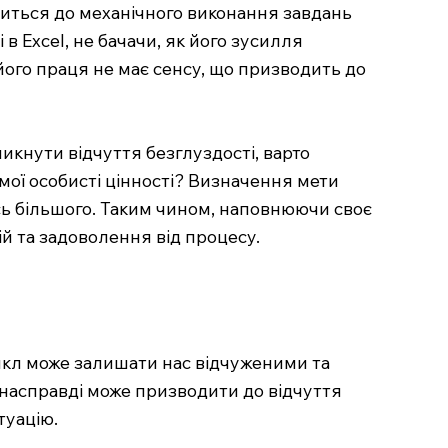
одиться до механічного виконання завдань
 в Excel, не бачачи, як його зусилля
 його праця не має сенсу, що призводить до
икнути відчуття безглуздості, варто
 мої особисті цінності? Визначення мети
сь більшого. Таким чином, наповнюючи своє
й та задоволення від процесу.
цикл може залишати нас відчуженими та
 насправді може призводити до відчуття
туацію.