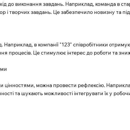
хід до виконання завдань. Наприклад, команда в ст
р і творчих завдань. Це забезпечило новизну та під
 Наприклад, в компанії "123" співробітники отриму
щення процесів. Це стимулює інтерес до роботи та зн
ями
ми цінностями, можна провести рефлексію. Наприкла
цінності та шукають можливості інтегрувати їх у роб