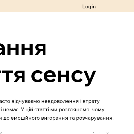
Login
ання
ття сенсу
часто відчуваємо невдоволення і втрату
 немає. У цій статті ми розглянемо, чому
и до емоційного вигорання та розчарування.