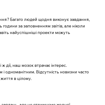
ення? Багато людей щодня виконує завдання,
ь години за заповненням звітів, але ніколи
навіть найуспішніші проекти можуть
ж дії, наш мозок втрачає інтерес.
м і одноманітним. Відсутність новизни часто
життя в цілому.
я завдань, але не отримуємо жодної