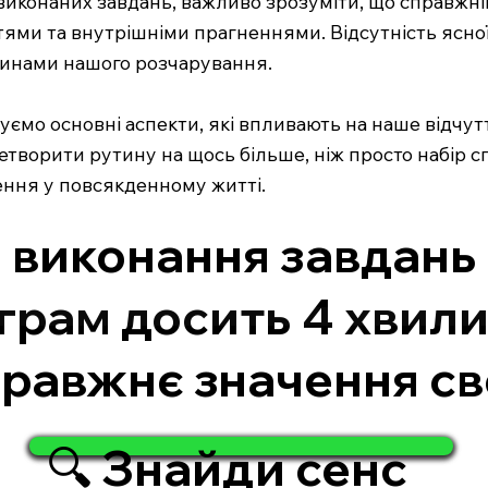
тю виконаних завдань, важливо зрозуміти, що справжн
ями та внутрішніми прагненнями. Відсутність ясної 
чинами нашого розчарування.
ємо основні аспекти, які впливають на наше відчутт
етворити рутину на щось більше, ніж просто набір с
ення у повсякденному житті.
о виконання завдань
еграм досить 4 хвил
правжнє значення сво
🔍 Знайди сенс