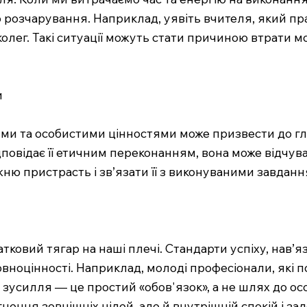
о розчарування. Наприклад, уявіть вчителя, який п
колег. Такі ситуації можуть стати причиною втрати мо
и
ми та особистими цінностями може призвести до гл
дповідає її етичним переконанням, вона може відчув
ню пристрасть і зв’язати її з виконуваними завдан
овий тягар на наші плечі. Стандарти успіху, нав’яз
овноцінності. Наприклад, молоді професіонали, які
і зусилля — це простий «обов'язок», а не шлях до о
ення зовнішніх цілей, але й внутрішній спокій і за