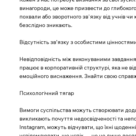
винагороди, це може призвести до глибоког
похвали або зворотного зв'язку від учнів чи 
безслідно зникають.
Відсутність зв’язку з особистими цінностям
Невідповідність між виконуваними завдання
працює в корпоративній структурі, яка не ві
емоційного виснаження. Знайти свою справж
Психологічний тягар
Вимоги суспільства можуть створювати додатк
викликають почуття недосвідченості та неп
Instagram, можуть відчувати, що їхні щоденн
усвідомлювати, що успіх — це не лише досягн