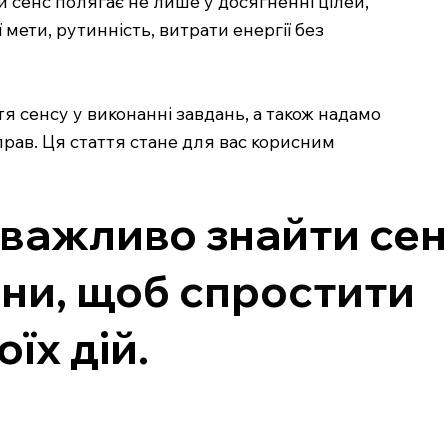
ій сенс полягає не лише у досягненні цілей,
мети, рутинність, витрати енергії без
я сенсу у виконанні завдань, а також надамо
прав. Ця стаття стане для вас корисним
 важливо знайти се
ини, щоб спростити
їх дій.