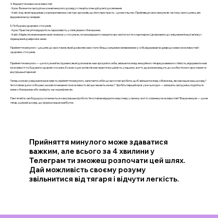
4. Відкриття нових можливостей
- Крок: Визначте свої цілі на основі минулого досвіду і створіть план дій для їх досягнення.
- Кейс: Ігор, який працював у корпоративному секторі, зрозумів, що його пристрасть - це мистецтво. Прийнявши своє минуле як частину свого шляху, він
відкрив власну галерею.
5. Побудова здорових стосунків
- Крок: Практикуйте відкритість і вразливість у спілкуванні з близькими.
- Кейс: Марія, після визнання своїх помилок у стосунках, почала відкрито говорити про свої почуття з партнером. Це призвело до зміцнення їхньої зв’язку і
підвищення довіри між ними.
Прийняття минулого - це шлях до зростання, який дозволяє нам стати більш сильними і впевненими у собі, відкриваючи двері до нових можливостей і
здорових стосунків.
Прийняття минулого — це потужний інструмент, який допомагає нам зрозуміти себе, звільнитися від емоційного тягаря, розвивати стійкість, відкривати нові
можливості та будувати здорові стосунки. Кожен з цих аспектів має практичну цінність у нашому житті, адже вони ведуть до особистісного зростання та
внутрішньої гармонії.
Тепер, коли ви усвідомили важливість прийняття минулого, запитайте себе: що ви готові зробити, щоб звільнитися від обмежень, які накладає ваш досвід?
Чи готові ви дати собі шанс на нові починання та можливості, які ще чекають на вас? Зробіть перший крок уже сьогодні — запишіть свої думки, поділіться
ними з близькими або знайдіть час на рефлексію.
Пам'ятайте, свобода руху починається з внутрішньої роботи. Чи готові ви відкрити нову главу у своєму житті, сповнену можливостей? Ваше минуле — це не
тягар, а цінний досвід, що формує ваше майбутнє.
Прийняття минулого може здаватися
важким, але всього за 4 хвилини у
Телеграм ти зможеш розпочати цей шлях.
Дай можливість своєму розуму
звільнитися від тягаря і відчути легкість.