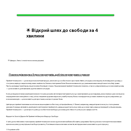
🌟 Відкрий шлях до свободи за 4
хвилини
💛 Швидко. Легко. І з ясністю в кожному рішенні.
Повне керівництво: 5 простих ритуалів, щоб тіло не реагувало страхом
Прийняття минулого — це не лише психологічний процес, але й ключ до особистісного зростання. Уявіть ситуацію, коли людина, після невдалого досвіду у
стосунках, вирішує закритися від нових знайомств, боячись повторення болю. Вона може вважати, що уникнення нових емоцій захистить її від травм.
Проте, насправді такий підхід лише посилює її ізоляцію і страхи. Лише визнання і прийняття минулих помилок, а також усвідомлення, що кожен новий досвід
— це можливість для навчання, здатне змінити ситуацію.
Коли ця людина починає аналізувати власні стосунки, розуміє, які патерни повторюються, і що саме призвело до розчарувань, вона отримує шанс не лише на
покращення свого емоційного стану, а й на створення здорових відносин у майбутньому. Вона стає відкритою до нових знайомств, адже усвідомлює, що
кожна взаємодія — це можливість для зростання, а не просто ризик болю.
Цей процес прийняття впливає на читача не лише на рівні особистому, а й професійному. У бізнесі, наприклад, невдалі проекти можуть стати цінними
уроками. Команди, які вміють аналізувати свої помилки і приймати їх, швидше адаптуються до змін, що, в свою чергу, веде до інновацій і успішних рішень.
Прийняття минулого — це не просто шлях до особистісної свободи; це основа для стійкості і успіху в усіх сферах життя.
Відкриття Золотої Дороги: Як Прийняття Минулого Веде до Свободи
У світі, де постійні зміни стали нормою, прийняття минулого може здатися непотрібним або навіть шкідливим. Проте це може стати критично важливим
кроком на шляху до внутрішньої свободи і розвитку. Розгляньмо кілька ключових аспектів, які підкреслюють важливість цього процесу.
1. Розуміння себе