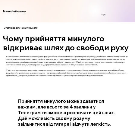
Neurolutionary
Login
Статті розділу "Знайти щастя"
Чому прийняття минулого
відкриває шлях до свободи руху
Кожен з нас має свій власний набір спогадів, які формують нас як особистостей. Чи не є дивним, що саме ці спогади, які ми часто намагаємося приховати чи
забути, можуть стати ключем до нашої свободи? У світі, де ми постійно прагнемо до нових досягнень і змін, важливо задуматися: чи можемо ми дійсно
рухатися вперед, не оцінивши та не прийнявши те, що залишило свій слід у нашому житті? Прийняття минулого — це не просто психологічний тренд; це
життєво важливий процес, який відкриває нам двері до глибшого саморозуміння, емоційної звільненості та стійкості.
У цій статті ми розглянемо, чому прийняття минулого є настільки важливим у сучасному контексті, і як це може вплинути на наше життя. Від глибшого
розуміння себе до створення здорових стосунків — ми дослідимо різноманітні аспекти, які роблять цей процес незамінним для особистісного зростання.
Приготуйтеся до подорожі, яка допоможе вам звільнитися від тягаря минулого та відкрити нові горизонти для майбутнього.
Прийняття минулого може здаватися
важким, але всього за 4 хвилини у
Телеграм ти зможеш розпочати цей шлях.
Дай можливість своєму розуму
звільнитися від тягаря і відчути легкість.