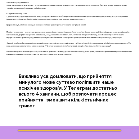
4. Розвиток усвідомленості
- Практикуйте медитацію щодня. Наприклад, використання програми для медитації, такої як Headspace, допомогло багатьом людям зосередитися на
теперішньому моменті, зменшуючи нічні тривоги.
5. Підтримка з боку інших
- Долучайтеся до груп підтримки або знайдіть друга, з яким можна обговорити свої переживання. Один із учасників групи розповідає, що спілкування з
іншими, хто пройшов подібний досвід, допомогло йому прийняти своє минуле і зменшити тривогу.
Ці кроки можуть стати основою для зменшення нічних тривог і допомогти знайти внутрішній спокій.
Прийняття минулого — це не лише шлях до зменшення нічних тривог, а й важливий етап у особистісному зростанні. Зрозумівши, що кожен досвід, навіть
найболючіший, формує нас і робить сильнішими, ми здобуваємо можливість звільнитися від емоційного багажу, змінити своє сприйняття і знайти
внутрішній спокій. Практики усвідомленості, спілкування з близькими та підтримка фахівців стають важливими інструментами у цьому процесі.
Запросіть себе зробити перший крок до прийняття — напишіть список подій, які вас турбують, і спробуйте переосмислити їх. Які уроки ви з них винесли? Як
вони допомогли вам стати тим, ким ви є сьогодні? Чи готові ви відпустити той негативний емоційний вантаж, який тягне вас назад?
Пам’ятайте, що кожен новий день — це можливість для змін. З яким відчуттям ви хочете прокидатися вранці? Можливо, прийняття минулого стане вашим
ключем до спокійного і щасливого життя, де тривога залишиться лише спогадом.
Важливо усвідомлювати, що прийняття
минулого може суттєво поліпшити наше
психічне здоров'я. У Телеграм достатньо
всього 4 хвилини, щоб розпочати процес
прийняття і зменшити кількість нічних
тривог.