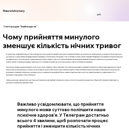
Neurolutionary
Login
Статті розділу "Знайти щастя"
Чому прийняття минулого
зменшує кількість нічних тривог
Кожен із нас знайомий із відчуттям, коли вночі, в тиші, думки починають кружляти, немов метелики, що не можуть знайти виходу з кімнати. Чи не здається,
що минуле, з усіма своїми незавершеними справами та болючими спогадами, стає особливо гучним саме в темряві? Виявляється, прийняття наших минулих
досвідів може стати ключем до зменшення цих нічних тривог. У цій статті ми розглянемо, як визнання і прийняття нашої історії можуть допомогти нам
знайти спокій та зменшити рівень тривожності, особливо в нічний час, коли наші думки стають особливо активними.
Сьогодні, в умовах швидкоплинного життя, де стрес і тривога стають звичним супутником, важливість прийняття минулого неможливо переоцінити. Це не
лише шлях до внутрішнього спокою, а й можливість для особистісного зростання й розвитку. Ми розглянемо кілька ключових аспектів цього процесу: як
розуміння та прийняття власного досвіду можуть зменшити емоційний багаж, змінити перспективу на життя, сприяти розвитку усвідомленості та
важливості підтримки з боку близьких.
Запрошуємо вас зануритися у цю тему, щоб дізнатися, як прийняття минулого може стати потужним інструментом у боротьбі з нічними тривогами та
допомогти знайти внутрішній спокій.
Важливо усвідомлювати, що прийняття
минулого може суттєво поліпшити наше
психічне здоров'я. У Телеграм достатньо
всього 4 хвилини, щоб розпочати процес
прийняття і зменшити кількість нічних