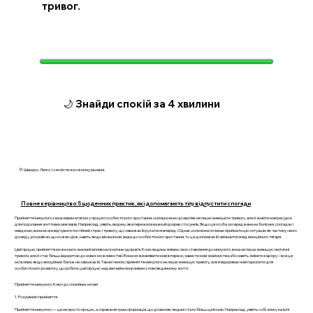
тривог.
🌙 Знайди спокій за 4 хвилини
💛 Швидко. Легко. І з ясністю в кожному рішенні.
Повне керівництво: 5 щоденних практик, які допомагають тілу відпустити спогади
Прийняття минулого є важливим етапом у процесі особистісного зростання, оскільки воно дозволяє не лише зменшити тривогу, але й знайти нові ресурси
для подолання життєвих викликів. Наприклад, уявіть людину, яка пережила важкий розрив стосунків. Якщо ця особа зосереджена на болісних спогадах і
невдачах, вона може відчувати постійний стрес і тривогу, що заважає їй рухатися вперед. Однак, коли вона починає приймати цю ситуацію як частину свого
досвіду, розуміючи, що кожен урок, навіть якщо він важкий, веде до особистісного зростання, то це допомагає їй звільнитися від емоційного тягаря.
Цей процес прийняття може мати значний вплив на психічне здоров’я. Коли людина змінює своє ставлення до минулого, вона не лише зменшує свої нічні
тривоги, але й стає більш відкритою до нових можливостей. Вона може виявити нові інтереси, завести нові знайомства або навіть змінити кар’єру – все це
можливе, якщо емоційний багаж не заважає їй. Таким чином, прийняття минулого не лише зменшує тривогу, але й відкриває нові горизонти для
особистісного розвитку, що робить цей процес надзвичайно важливим у повсякденному житті.
Прийняття минулого: Ключ до спокійних ночей
1. Розуміння і прийняття
Прийняття минулого — це не просто процес, а справжня трансформація, що дозволяє людині стати більш цілісною. Наприклад, уявіть собі жінку на ім’я