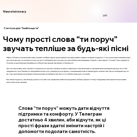
Neurolutionary
Login
Статті розділу "Знайти щастя"
Чому прості слова “ти поруч”
звучать тепліше за будь-які пісні
Уявіть собі мить, коли важливі слова, сказані з глибини серця, здатні змінити настрій, розвіяти тривоги чи принести радість. У час, коли музика наповнює наші
дні, а пісні звучать у кожному куточку, ми часто забуваємо про силу простих, але глибоких висловлювань. Однією з таких фраз є “ти поруч”, яка, здавалося
б, не має жодної мелодії, але вміщує в собі всю гаму емоцій, підтримки та близькості.
Ця стаття розгляне, чому такі прості слова можуть звучати тепліше за найчуттєвіші пісні, і чому вони мають таке величезне значення в нашому житті. Ми
зануримося у силу близькості, емоційний контекст, що супроводжує цю фразу, та мовленнєві аспекти, які виходять за межі слів. Також поговоримо про те,
як у часі, насиченому музичними хітами, важливо не забувати про простоту і глибину людських стосунків.
Вас чекає подорож у світ емоцій, де простота слів стає справжнім символом підтримки і любові, а фраза “ти поруч” відкриває нові горизонти в розумінні
міжособистісних зв’язків.
Слова “ти поруч” можуть дати відчуття
підтримки та комфорту. У Телеграм
достатньо 4 хвилин, аби відчути, як ці
прості фрази здатні змінити настрій і
допомогти подолати самотність.