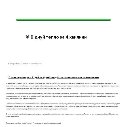
💖 Відчуй тепло за 4 хвилини
💛 Швидко. Легко. І з ясністю в кожному рішенні.
Повне керівництво: 8 ідей, як віднайти радість у маленьких святкових моментах
Кожен із нас у своєму житті стикається з моментами, коли потребує підтримки. Важливою частиною людських стосунків є вміння висловлювати свої
почуття, і часто не потрібно шукати складних слів чи вишуканих фраз. Просте висловлювання «ти поруч» може стати справжнім порятунком у важкі часи.
Це не лише демонстрація уваги, але й обіцянка бути на боці людини, яка цього потребує.
Наприклад, у моменті, коли ви переживаєте втрату, ваш близький друг може не знати, що сказати. Однак, коли він просто сідає поряд, обіймає вас і тихо
промовляє «ти поруч», це стає потужнішим за будь-які слова втіхи. Це нагадує про те, що ви не самотні у своїй скорботі, що ваша біль відчувається і
розділяється з кимось, хто дбає про вас.
Ця простота слів має величезний вплив на наші емоційні переживання. Коли ви усвідомлюєте, що є людина, яка готова підтримати вас, це створює відчуття
безпеки і спокою. У повсякденному житті, в професійній діяльності або в особистих стосунках, важливо пам’ятати про силу простих висловлювань. Вони
можуть стати основою довіри і підтримки, які так необхідні для здорових стосунків.
Отже, пам’ятайте, що іноді краще сказати прості, але щирі слова, які зможуть справді торкнутися серця. «Ти поруч» – це не лише вислів, це обіцянка, яка
може змінити все.
Тепло простоти: Чому слова “ти поруч” перевершують найкрасивіші мелодії