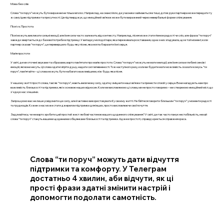
Мова без слів
Слова “ти поруч” можуть бути виражені не тільки вголос. Наприклад, на сеансі йоги, де учасники займаються в тиші, дотик руки партнера може передати ту
ж саму ідею підтримки та присутності. Це підтверджує, що емоційний зв’язок може бути виражений через невербальні форми спілкування.
Пісні vs. Простота
Пісні можуть викликати сильні емоції, але їхня сила часто залежить від контексту. Наприклад, пісня може стати гімном радості чи сліз, але фраза “ти поруч”
завжди звертається до базової потреби в підтримці. У випадку молодої пари, яка переживала розставання, одна з них згадувала, що в той момент, коли
партнер сказав “ти поруч”, це перевершило будь-яку пісню, яка могла б вразити їхні серця.
Магія простоти
У світі, де ми оточені звуками та образами, варто пам’ятати про магію простоти. Слова “ти поруч” можуть не мати мелодії, але їхня сила в глибині сенсів і
емоцій, які вони несуть. Ці слова здатні зігріти душу, надати сил і впевненості. Тож наступного разу, коли ви будете мати можливість сказати комусь “ти
поруч”, пам’ятайте – ці слова можуть бути набагато важливішими, ніж будь-яка пісня.
У нашому житті прості слова, такі як “ти поруч”, мають величезну силу, здатну зміцнити наші зв’язки та принести спокій у серце. Вони нагадують нам про
важливість близькості та підтримки, які є основою наших відносин. Коли ми висловлюємо ці слова, ми не просто говоримо – ми створюємо емоційний міст, що
з'єднує нас з іншими.
Запрошуємо вас не лише усвідомити цю силу, але й активно використовувати її у своєму житті. Не бійтеся говорити близьким “ти поруч” у моменти радості
та труднощів. Кожен з нас може стати джерелом підтримки для інших, просто висловлюючи свої почуття.
Задумайтесь: чи не варто зробити цей простий жест любові частиною вашого щоденного спілкування? У світі, де так часто панує нестабільність, нехай
слова “ти поруч” стануть вашими щоденними обіцянками близькості та підтримки. Адже в простоті, справді, криється справжня краса.
Слова “ти поруч” можуть дати відчуття
підтримки та комфорту. У Телеграм
достатньо 4 хвилин, аби відчути, як ці
прості фрази здатні змінити настрій і
допомогти подолати самотність.