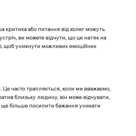
ша критика або питання від колег можуть
стріч, ви можете відчути, що це натяк на
аті, щоб уникнути можливих емоційних
и. Це часто трапляється, коли ми вважаємо,
ратив близьку людину, він може відчувати,
оже ще більше посилити бажання уникати