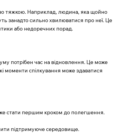
иво тяжкою. Наприклад, людина, яка щойно
уть занадто сильно хвилюватися про неї. Це
итики або недоречних порад.
уму потрібен час на відновлення. Це може
акі моменти спілкування може здаватися
може стати першим кроком до полегшення.
орити підтримуюче середовище.