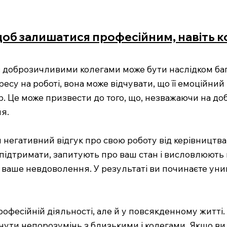
щоб залишатися професійним, навіть к
з доброзичливими колегами може бути наслідком баг
есу на роботі, вона може відчувати, що її емоційний
 Це може призвести до того, що, незважаючи на доб
я.
 негативний відгук про свою роботу від керівництва
підтримати, запитують про ваш стан і висловлюють 
о ваше невдоволення. У результаті ви починаєте уни
фесійній діяльності, але й у повсякденному житті.
нути непорозумінь з близькими і колегами. Якщо ви