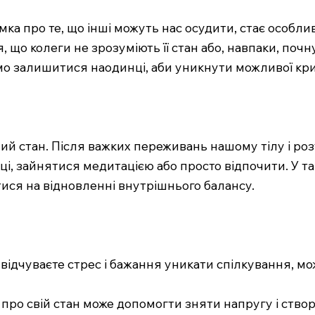
мка про те, що інші можуть нас осудити, стає особл
 що колеги не зрозуміють її стан або, навпаки, почн
ємо залишитися наодинці, аби уникнути можливої кр
ий стан. Після важких переживань нашому тілу і роз
і, зайнятися медитацією або просто відпочити. У т
ися на відновленні внутрішнього балансу.
и відчуваєте стрес і бажання уникати спілкування, 
 про свій стан може допомогти зняти напругу і ств