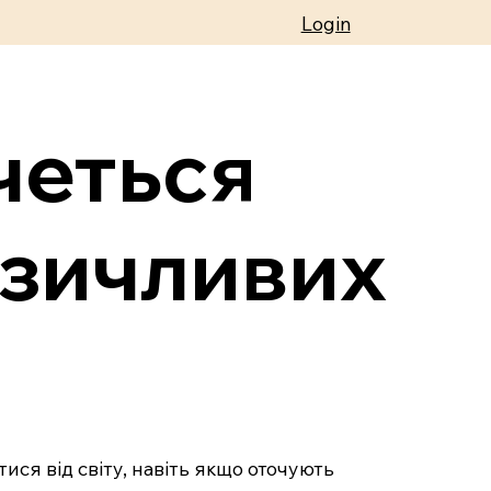
Login
четься
озичливих
ися від світу, навіть якщо оточують