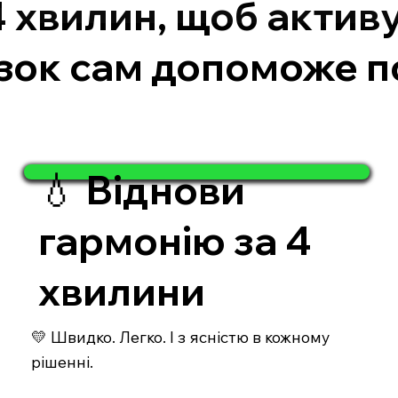
 хвилин, щоб актив
мозок сам допоможе 
💧 Віднови
гармонію за 4
хвилини
💛 Швидко. Легко. І з ясністю в кожному
рішенні.