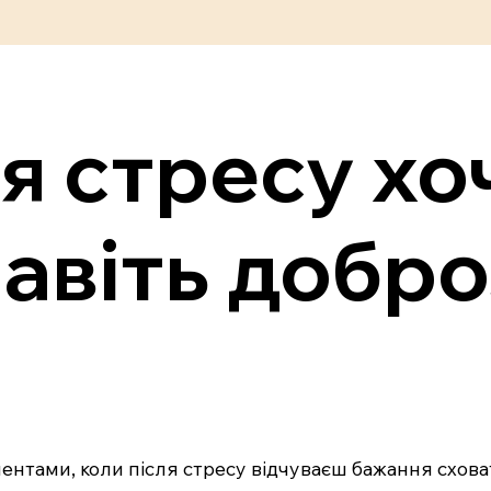
я стресу хо
навіть добр
оментами, коли після стресу відчуваєш бажання сховат