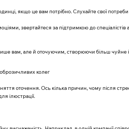
одинці, якщо це вам потрібно. Слухайте свої потреби
оціями, звертайтеся за підтримкою до спеціалістів 
лише вам, але й оточуючим, створюючи більш чуйне
доброзичливих колег
яття оточення. Ось кілька причин, чому після стре
ля ілюстрації.
йну виснаженість. Наприклад, в одній компанії співр