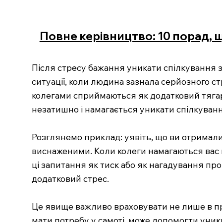
Повне керівництво: 10 порад, 
Після стресу бажання уникати спілкування 
ситуації, коли людина зазнала серйозного стр
колегами сприймаються як додатковий тягар.
незатишно і намагається уникати спілкуванн
Розглянемо приклад: уявіть, що ви отримали
виснаженими. Коли колеги намагаються вас 
ці запитання як тиск або як нагадування пр
додатковий стрес.
Це явище важливо враховувати не лише в про
мати потребу у самоті, може допомогти уник