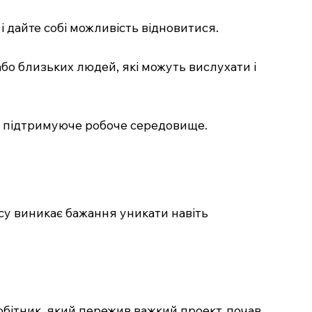
 і дайте собі можливість відновитися.
або близьких людей, які можуть вислухати і
 і підтримуюче робоче середовище.
су виникає бажання уникати навіть
обітник, який пережив важкий проект, почав