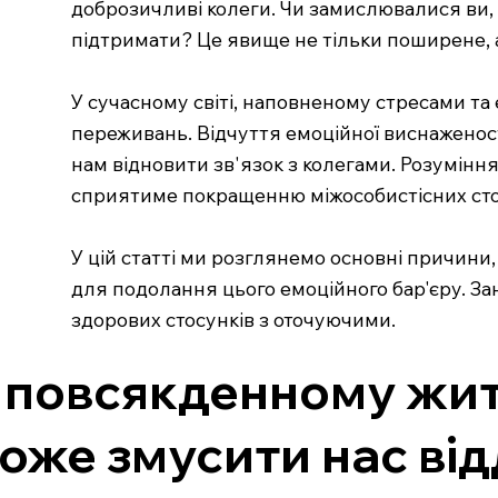
доброзичливі колеги. Чи замислювалися ви, ч
підтримати? Це явище не тільки поширене, а
У сучасному світі, наповненому стресами та
переживань. Відчуття емоційної виснаженост
нам відновити зв'язок з колегами. Розумінн
сприятиме покращенню міжособистісних стос
У цій статті ми розглянемо основні причини
для подолання цього емоційного бар'єру. За
здорових стосунків з оточуючими.
 повсякденному житт
оже змусити нас від