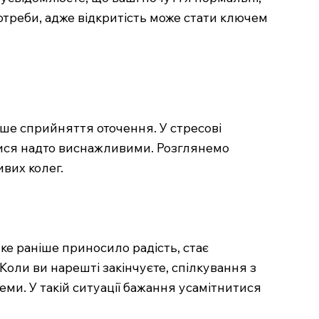
отреби, адже відкритість може стати ключем
аше сприйняття оточення. У стресові
атися надто виснажливими. Розглянемо
вих колег.
ке раніше приносило радість, стає
Коли ви нарешті закінчуєте, спілкування з
ми. У такій ситуації бажання усамітнитися