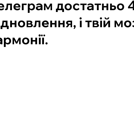
елеграм достатньо 4
ідновлення, і твій 
армонії.