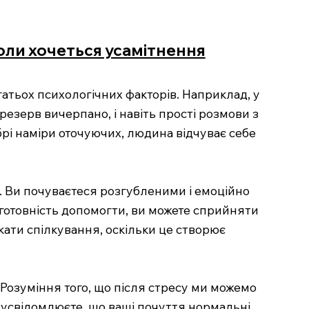
оли хочеться усамітнення
атьох психологічних факторів. Наприклад, у
 резерв вичерпано, і навіть прості розмови з
рі наміри оточуючих, людина відчуває себе
. Ви почуваєтеся розгубленими і емоційно
готовність допомогти, ви можете сприйняти
кати спілкування, оскільки це створює
 Розуміння того, що після стресу ми можемо
 усвідомлюєте, що ваші почуття нормальні,