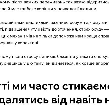
ому після важких переживань так важко відкритись і 
ле й має глибоке коріння у психології людини.
 емоційними викликами, важливо розуміти, чому ми 
і, підвищена чутливість до оточення, страх осуду —
я цих механізмів не тільки допоможе нам краще справ
унків у колективі.
, чому після стресу виникає бажання уникати спілку
нурившись у цю тему, ви дізнаєтеся, як краще впор
і ми часто стикаємо
далятись від навіть