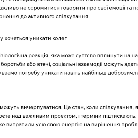
жливо не соромитися говорити про свої емоції та п
ернення до активного спілкування.
су хочеться уникати колег
зіологічна реакція, яка може суттєво вплинути на н
 боротьби або втечі, соціальні взаємодії можуть зд
чуваємо потребу уникати навіть найбільш доброзичли
можуть вичерпуватися. Це стан, коли спілкування, я
єте над важливим проєктом, і терміни підтискають. 
же витратили усю свою енергію на вирішення пробле