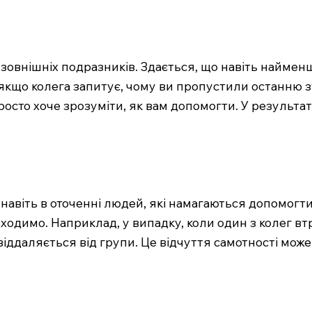
зовнішніх подразників. Здається, що навіть наймен
якщо колега запитує, чому ви пропустили останню зу
просто хоче зрозуміти, як вам допомогти. У результ
, навіть в оточенні людей, які намагаються допомогт
ходимо. Наприклад, у випадку, коли один з колег вт
у віддаляється від групи. Це відчуття самотності м