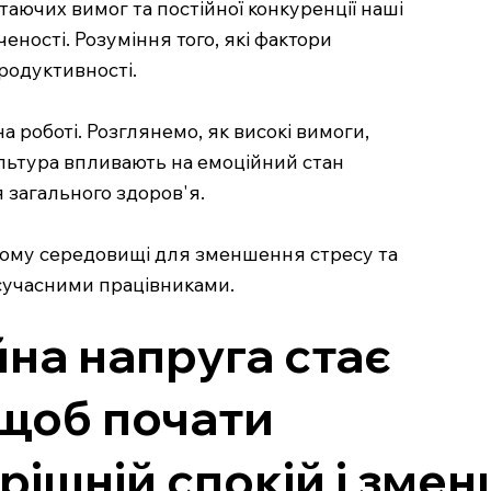
таючих вимог та постійної конкуренції наші
ності. Розуміння того, які фактори
родуктивності.
а роботі. Розглянемо, як високі вимоги,
культура впливають на емоційний стан
 загального здоров'я.
очому середовищі для зменшення стресу та
сучасними працівниками.
на напруга стає
 щоб почати
рішній спокій і зме