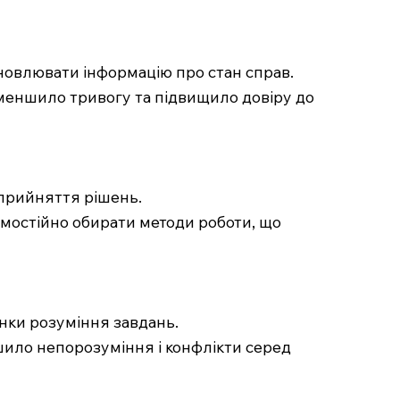
оновлювати інформацію про стан справ.
 зменшило тривогу та підвищило довіру до
 прийняття рішень.
амостійно обирати методи роботи, що
нки розуміння завдань.
шило непорозуміння і конфлікти серед