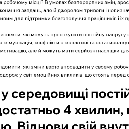
а робочому місці? В умовах безперервних змін, зрос
онання завдань, але й джерелом тривоги і невизначе
вим для підтримки благополуччя працівників і їх п
 аспекти, які можуть провокувати постійну напругу н
а комунікація, конфлікти в колективі та негативна 
 мотивацію, але й можуть мати серйозні наслідки для
відомити, які зміни варто впровадити у своєму роб
орож у світ емоційних викликів, що стоять перед 
у середовищі постій
остатньо 4 хвилин,
ю. Віднови свій внут