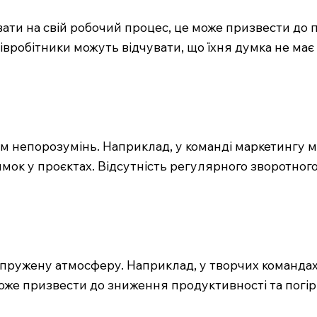
ати на свій робочий процес, це може призвести до 
півробітники можуть відчувати, що їхня думка не ма
м непорозумінь. Наприклад, у команді маркетингу 
имок у проєктах. Відсутність регулярного зворотного
ружену атмосферу. Наприклад, у творчих командах, 
оже призвести до зниження продуктивності та погір