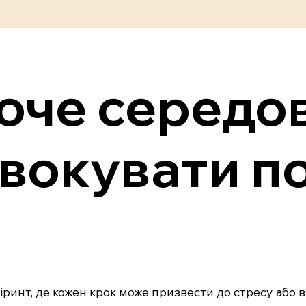
оче середо
вокувати по
іринт, де кожен крок може призвести до стресу або 