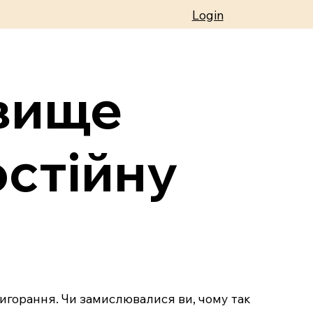
Login
вище
стійну
вигорання. Чи замислювалися ви, чому так