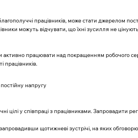
 благополуччі працівників, може стати джерелом пост
івники можуть відчувати, що їхні зусилля не цінуют
ти активно працювати над покращенням робочого се
і працівників.
постійну напругу
ні цілі у співпраці з працівниками. Запровадити р
, запровадивши щотижневі зустрічі, на яких обгово