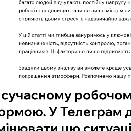
багато людей відчувають постійну напругу н
робочі середовища стали не лише місцем вик
сприяють цьому стресу, є надзвичайно важли
У цій статті ми глибше зануримось у ключові
невизначеність, відсутність контролю, поган
працівників. Ці фактори не лише підривають
Завдяки цьому аналізу ви зможете краще ус
покращення атмосфери. Розпочнемо нашу под
 сучасному робочом
ормою. У Телеграм д
мінювати цю ситуаці