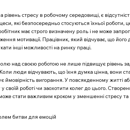
а рівень стресу в робочому середовищі, є відсутні
си, які безпосередньо стосуються їхньої роботи, це
івробітник має строго визначену роль і не може зап
ення мотивації. Працівник, який відчуває, що його 
ати інші можливості на ринку праці.
олю над своєю роботою не лише підвищує рівень зад
Коли люди відчувають, що їхня думка цінна, вони ст
ує ймовірність вигорання. У повсякденному житті аб
у у своїй роботі чи заохотити колег до цього. Створ
, може стати важливим кроком у зменшенні стресу та
полем битви для емоцій