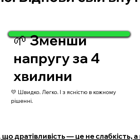
🌱 Зменши
напругу за 4
хвилини
💛 Швидко. Легко. І з ясністю в кожному
рішенні.
 що дратівливість — це не слабкість, а