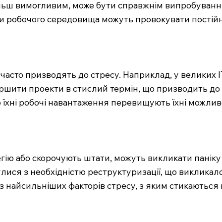
ільш вимогливим, може бути справжнім випробування
ти робочого середовища можуть провокувати постійн
 часто призводять до стресу. Наприклад, у великих I
ершити проекти в стислий термін, що призводить до
 їхні робочі навантаження перевищують їхні можливос
егію або скорочують штати, можуть викликати паніку 
улися з необхідністю реструктуризації, що викликал
з найсильніших факторів стресу, з яким стикаються 