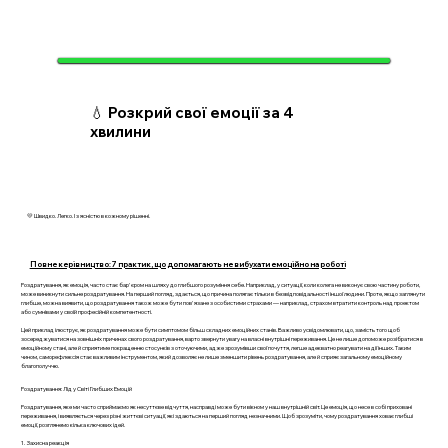
💧 Розкрий свої емоції за 4
хвилини
💛 Швидко. Легко. І з ясністю в кожному рішенні.
Повне керівництво: 7 практик, що допомагають не вибухати емоційно на роботі
Роздратування, як емоція, часто стає бар'єром на шляху до глибшого розуміння себе. Наприклад, у ситуації, коли колега не виконує свою частину роботи,
може виникнути сильне роздратування. На перший погляд, здається, що причина полягає тільки в безвідповідальності іншої людини. Проте, якщо заглянути
глибше, можна виявити, що роздратування також може бути пов'язане з особистими страхами — наприклад, страхом втратити контроль над проектом
або сумнівами у своїй професійній компетентності.
Цей приклад ілюструє, як роздратування може бути симптомом більш складних емоційних станів. Важливо усвідомлювати, що, замість того щоб
зосереджуватися на зовнішніх причинах свого роздратування, варто звернути увагу на власні внутрішні переживання. Це не лише допоможе розібратися в
емоційному стані, але й сприятиме покращенню стосунків з оточуючими, адже зрозумівши свої почуття, легше адекватно реагувати на дії інших. Таким
чином, саморефлексія стає важливим інструментом, який дозволяє не лише зменшити рівень роздратування, але й сприяє загальному емоційному
благополуччю.
Роздратування: Лід у Світі Глибших Емоцій
Роздратування, яке ми часто сприймаємо як несуттєве відчуття, насправді може бути вікном у наш внутрішній світ. Це емоція, що несе в собі приховані
переживання, і виявляється через різні життєві ситуації, які здаються на перший погляд незначними. Щоб зрозуміти, чому роздратування ховає глибші
емоції, розглянемо кілька ключових ідей.
1. Захисна реакція