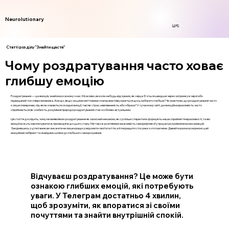
Neurolutionary
Login
Статті розділу "Знайти щастя"
Чому роздратування часто ховає
глибшу емоцію
Роздратування — це емоція, знайома кожному з нас. Можливо, ви коли-небудь відчували, як серце б'ється швидше через затримку в черзі або
підвищений тон співрозмовника. Але що, якщо за цими миттєвими спалахами гніву криється щось набагато глибше? Чи знаєте ви, що роздратування часто
є лише поверхнею, під якою ховаються складні емоції, такі як страх, невпевненість або образа? У сучасному світі, де емоційна вразливість часто
сприймається як слабкість, розуміння природи роздратування стає особливо актуальним.
Ця стаття дослідить, чому ми виявляємо роздратування як захисний механізм, як суспільні стереотипи формують наше сприйняття вразливості, та які
емоції можуть накопичуватися, призводячи до цього стану. Ми також розглянемо важливість саморефлексії у процесі розуміння власних реакцій.
Занурившись у ці питання, ви зможете не лише краще усвідомити свої почуття, а й покращити стосунки з оточуючими. Давайте разом розкриємо цей
емоційний лабіринт та знайдемо шляхи до глибшого саморозуміння.
Відчуваєш роздратування? Це може бути
ознакою глибших емоцій, які потребують
уваги. У Телеграм достатньо 4 хвилин,
щоб зрозуміти, як впоратися зі своїми
почуттями та знайти внутрішній спокій.