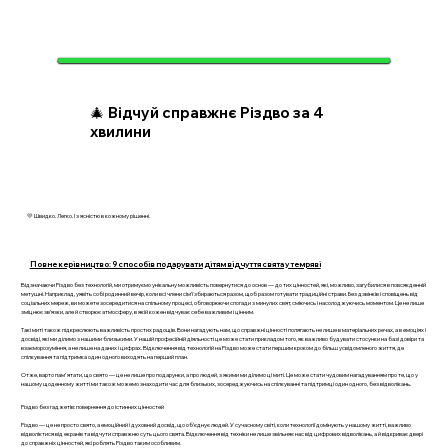
🎄 Відчуй справжнє Різдво за 4
хвилини
💛 Швидко. Легко. І з ясністю в кожному рішенні.
Повне керівництво: 9 способів подарувати дітям відчуття свята у темряві
Відзначаючи Різдво без технологій, ми отримуємо унікальну можливість повернутися до основ — до тих цінностей, які, можливо, загубилися в повсякденній
метушні. Наприклад, уявіть собі родинний вечір, коли всі члени сім’ї збираються разом, щоб разом готувати традиційні страви. Без дзвінків і сповіщень від
соціальних мереж, ви можете зосередитися на спільному процесі, обговорюючи спогади з минулих свят, сміючись і насолоджуючись моментом. Це не лише
зміцнює зв’язки, але й створює атмосферу, в якій кожен відчуває себе важливим і цінним.
Такі миті також підкреслюють важливість простих радощів. Вони нагадують нам, що справжні цінності полягають не лише в матеріальних речах, а в емоціях і
досвіді, які ми ділимо з нашими близькими. У нашій професійній діяльності це може стати прикладом того, як важливо будувати стосунки на базі довіри та
взаєморозуміння, а не лише на даних і цифрах. Відключення від технологій на Різдво може стати першим кроком до більш усвідомленого життя, де
спілкування та підтримка один одного виходять на перший план.
Отже, варто пам'ятати, що свято — це не лише про подарунки, а про людей, з якими ми ділимо ці миті. Це може стати чудовим нагадуванням про те, що у
нашому щоденному житті ми також можемо знаходити час для близьких, зосереджуючись на спілкуванні та підтримці один одного, без відволікань.
Різдво без гаджетів: повернення до істинних цінностей
Різдво — це не просто свято, а емоційний і духовний досвід, що об’єднує людей. У сучасному світі, коли технології домінують у нашому житті, важливо
відволіктися від екранів та відчути справжню суть цього свята. Відключення від техніки не лише звільняє нас від цифрових відволікань, а й відкриває двері
до справжніх цінностей, які роблять Різдво таким особливим.