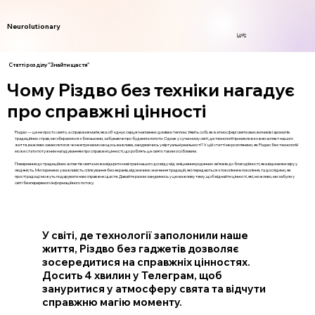
Neurolutionary
Login
Статті розділу "Знайти щастя"
Чому Різдво без техніки нагадує
про справжні цінності
Різдво — це не просто свято, а справжня магія, яка об'єднує серця і наповнює домівки теплом. Уявіть собі, як в атмосфері святкових вогників і ароматів
традиційних страв, ми збираємося з близькими, забуваючи про буденні клопоти. Однак у сучасному світі, де технології проникли в кожен аспект нашого
життя, важливо замислитися: чи не втрачаємо ми щось важливе, занурюючись у віртуальні реальності? У цій статті ми розглянемо, як Різдво без технологій
може стати потужним нагадуванням про справжні цінності, що роблять це свято таким особливим.
Повернення до традиційних аспектів свята може відкрити нові грані нашого досвіду: від зміцнення родинних зв’язків до благодійності, яка відновлює віру у
людяність. Ми поринемо у важливість спілкування без екранів, відзначимо значення традицій, які передаються з покоління в покоління, та дослідимо, як
прості радощі можуть подарувати нам справжнє щастя. Давайте разом зануримось у цю важливу тему, щоб віднайти цінності, які, можливо, ми забули у
світі безперервного інформаційного потоку.
У світі, де технології заполонили наше
життя, Різдво без гаджетів дозволяє
зосередитися на справжніх цінностях.
Досить 4 хвилин у Телеграм, щоб
зануритися у атмосферу свята та відчути
справжню магію моменту.