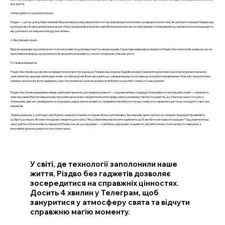
все життя.
3. Благодійність і допомога іншим
Різдво — це час для добрих вчинків. Відключившись від ненаситного потоку інформації, ми можемо зосередитися на тому, як допомогти іншим. Наприклад,
група друзів з Києва організувала акцію збору подарунків для дітей-сиріт. Вони витратили час на спілкування та планування, що принесло їм не лише радість
від допомоги, а й зміцнило їхні дружні зв’язки.
4. Внутрішній спокій
Відключення від гаджетів може стати можливістю для медитації та самороздумів. Одна пара, вирішивши провести Різдво без технологій, знайшла час на
прогулянки в природі, що допомогло їм зрозуміти важливість спокою та гармонії у їхньому житті.
5. Справжня радість
Різдво без техніки дозволяє зосередитися на простих радощах. Наприклад, родина Андріїв не користувалася гаджетами і насолоджувалася запахом
свіжої випічки, звуками святкових пісень та сміхом дітей. Вони зрозуміли, що справжня радість не завжди потребує матеріальних благ або технологічних
новинок; вона може бути знайдена у простих моментах, коли ми ділимося любов’ю та щастям з тими, хто нам дорогий.
Різдво без техніки відкриває перед нами нові горизонти, де справжні цінності — родинні зв’язки, традиції, благодійність і внутрішній спокій — отримують
нове звучання. Відключившись від гаджетів, ми можемо зануритися в атмосферу свята, наповнену теплом та щирістю, що збагачує наші стосунки з
близькими. Цей час, проведений у колі родини, дарує нам можливість створювати незабутні спогади та відчути справжнє щастя, що походить з простих
моментів.
Запрошуємо вас у це Різдво спробувати залишити техніку осторонь. Влаштуйте вечірку без екранів, приготуйтесь до спільних традицій і проявляйте
доброту до інших. Які нові спогади ви створите цього року? Які добрі вчинки ви можете здійснити, щоб зробити світ навколо кращим? Задумайтеся над
цим і дайте собі можливість пережити Різдво так, як це задумано — з любов’ю, радощами та щирістю. Це свято може стати не просто періодом, а
важливим уроком для всього наступного року.
У світі, де технології заполонили наше
життя, Різдво без гаджетів дозволяє
зосередитися на справжніх цінностях.
Досить 4 хвилин у Телеграм, щоб
зануритися у атмосферу свята та відчути
справжню магію моменту.