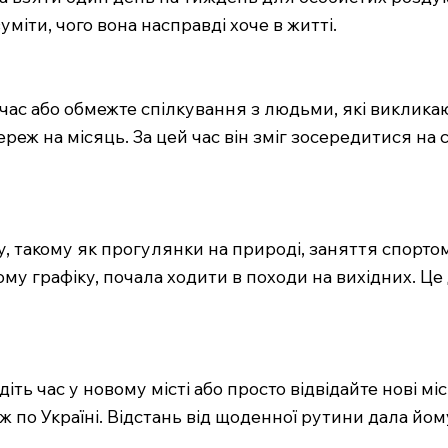
міти, чого вона насправді хоче в житті.
 час або обмежте спілкування з людьми, які викликаю
реж на місяць. За цей час він зміг зосередитися на с
у, такому як прогулянки на природі, заняття спорто
ому графіку, почала ходити в походи на вихідних. Це
діть час у новому місті або просто відвідайте нові мі
ож по Україні. Відстань від щоденної рутини дала йо