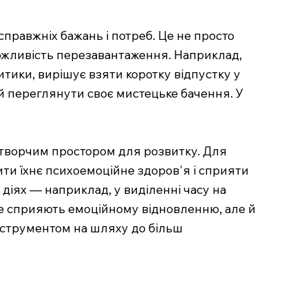
справжніх бажань і потреб. Це не просто
можливість перезавантаження. Наприклад,
итики, вирішує взяти коротку відпустку у
 й переглянути своє мистецьке бачення. У
і творчим простором для розвитку. Для
ти їхнє психоемоційне здоров'я і сприяти
діях — наприклад, у виділенні часу на
ише сприяють емоційному відновленню, але й
нструментом на шляху до більш