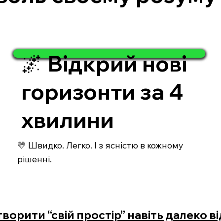
🌌 Відкрий нові
горизонти за 4
хвилини
💛 Швидко. Легко. І з ясністю в кожному
рішенні.
творити “свій простір” навіть далеко в