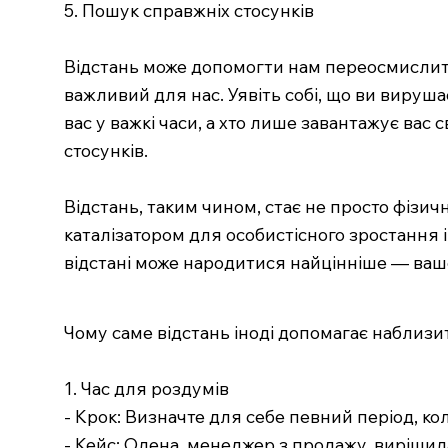
5. Пошук справжніх стосунків
Відстань може допомогти нам переосмислити 
важливий для нас. Уявіть собі, що ви вируша
вас у важкі часи, а хто лише завантажує вас
стосунків.
Відстань, таким чином, стає не просто фізи
каталізатором для особистісного зростання і
відстані може народитися найцінніше — ваше
Чому саме відстань іноді допомагає наблизи
1. Час для роздумів
- Крок: Визначте для себе певний період, ко
- Кейс: Олена, менеджер з продажу, вирішил