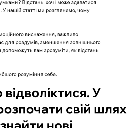
умками? Відстань, хоч і може здаватися
 У нашій статті ми розглянемо, чому
 емоційного виснаження, важливо
час для роздумів, зменшення зовнішнього
и допоможуть вам зрозуміти, як відстань
ибшого розуміння себе.
 відволіктися. У
 розпочати свій шлях
знайти нові