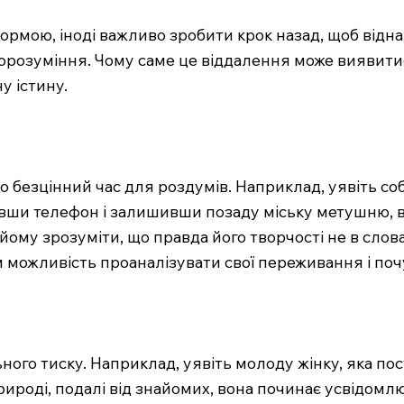
 нормою, іноді важливо зробити крок назад, щоб відна
орозуміння. Чому саме це віддалення може виявит
у істину.
 безцінний час для роздумів. Наприклад, уявіть со
вши телефон і залишивши позаду міську метушню, ві
му зрозуміти, що правда його творчості не в словах,
м можливість проаналізувати свої переживання і поч
го тиску. Наприклад, уявіть молоду жінку, яка пост
природі, подалі від знайомих, вона починає усвідом