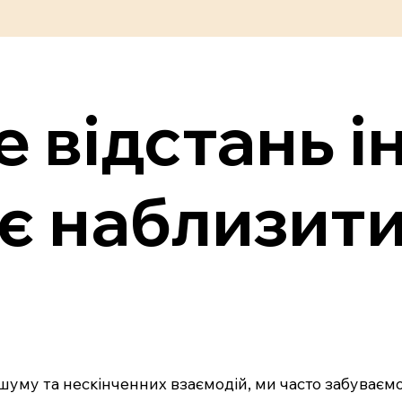
 відстань і
є наблизити
, шуму та нескінченних взаємодій, ми часто забуває