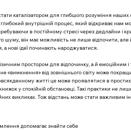
 стати каталізатором для глибшого розуміння наших 
а глибокий внутрішній процес, який відкриває нам 
еребуваючи в постійному стресі через дедлайни і кр
го шуму, він має можливість не лише відпочити, але
 а нові ідеї починають народжуватися.
фізичним простором для відпочинку, а й емоційним 
не «вимкнення» від зовнішнього світу може покращи
повсякденному житті це може проявлятися в простих 
 книжок у спокійній обстановці. Такі практики не л
йних викликах. Тож відстань може стати важливим і
ремлення допомагає знайти себе