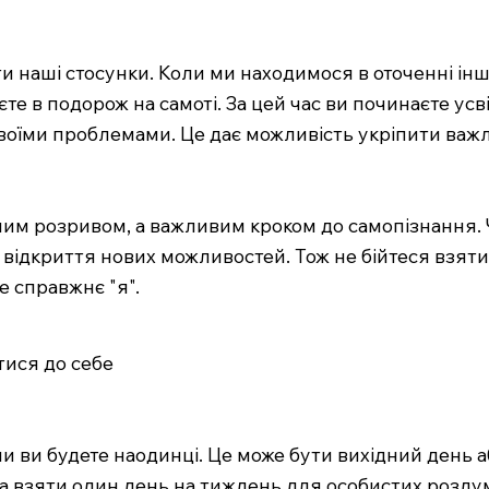
наші стосунки. Коли ми находимося в оточенні інших
єте в подорож на самоті. За цей час ви починаєте ус
 своїми проблемами. Це дає можливість укріпити важл
чним розривом, а важливим кроком до самопізнання. 
 відкриття нових можливостей. Тож не бійтеся взяти 
 справжнє "я".
тися до себе
ли ви будете наодинці. Це може бути вихідний день а
а взяти один день на тиждень для особистих роздум