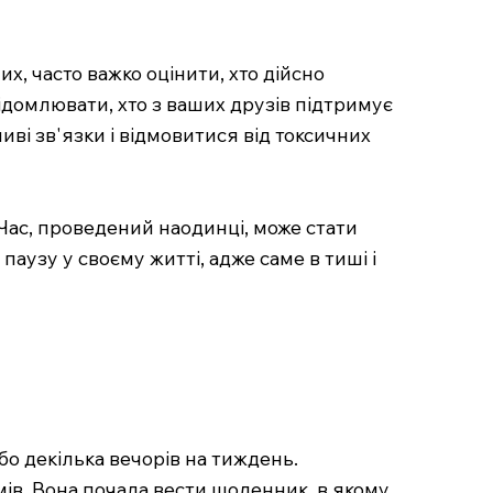
, часто важко оцінити, хто дійсно
відомлювати, хто з ваших друзів підтримує
иві зв'язки і відмовитися від токсичних
Час, проведений наодинці, може стати
паузу у своєму житті, адже саме в тиші і
бо декілька вечорів на тиждень.
ів. Вона почала вести щоденник, в якому