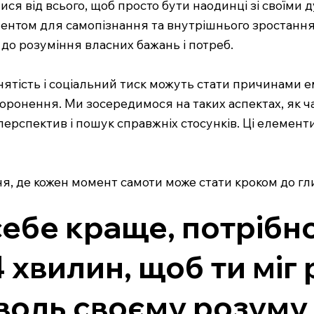
я від всього, щоб просто бути наодинці зі своїми д
ентом для самопізнання та внутрішнього зростання.
до розуміння власних бажань і потреб.
айнятість і соціальний тиск можуть стати причинами
оронення. Ми зосередимося на таких аспектах, як 
 перспектив і пошук справжніх стосунків. Ці елемент
ня, де кожен момент самоти може стати кроком до гл
себе краще, потрібно
 хвилин, щоб ти міг
воль своєму розуму 