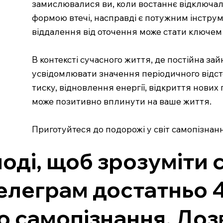
замислювалися ви, коли востаннє відключалис
формою втечі, насправді є потужним інструм
віддалення від оточення може стати ключем 
В контексті сучасного життя, де постійна з
усвідомлювати значення періодичного відст
тиску, відновлення енергії, відкриття нових
може позитивно вплинути на ваше життя.
Приготуйтеся до подорожі у світ самопізнан
ноді, щоб зрозуміти 
елеграм достатньо 4
о самопізнання. Доз