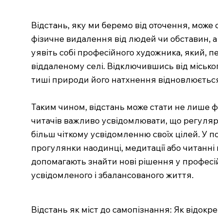
Відстань, яку ми беремо від оточення, може
фізичне видалення від людей чи обставин, 
уявіть собі професійного художника, який, п
віддаленому селі. Відключившись від місько
тиші природи його натхнення відновлюється,
Таким чином, відстань може стати не лише 
читачів важливо усвідомлювати, що регуляр
більш чіткому усвідомленню своїх цілей. У 
прогулянки наодинці, медитації або читанні
допомагають знайти нові рішення у професі
усвідомленого і збалансованого життя.
Відстань як міст до самопізнання: Як відок