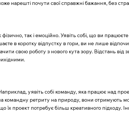
може нарешті почути свої справжні бажання, без стр
фізично, так і емоційно. Уявіть собі, що ви працюєте
аєте в коротку відпустку в гори, ви не лише відпочив
бачити свою роботу з нового кута зору. Відстань ві
вихідними.
Наприклад, уявіть собі команду, яка працює над про
а командну ретриту на природу, вони отримують мож
що їх проект потребує більш креативного підходу. І