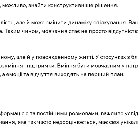
і, можливо, знайти конструктивніше рішення.
ість, але й може змінити динаміку спілкування. Ва
. Таким чином, мовчання стає не просто відсутністю 
ому, але й у повсякденному житті. У стосунках з б
зуміння і підтримки. Вміння бути мовчазним у потр
 а емоції та відчуття виходять на перший план.
інформацією та постійними розмовами, важливо усв
ання, яке так часто недооцінюється, має свої унікаль