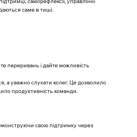
ідтримці, саморефлексії, управлінні
даються саме в тиші.
йте переривань і дайте можливість
ися, а уважно слухати колег. Це дозволило
ищило продуктивність команди.
, демонструючи свою підтримку через