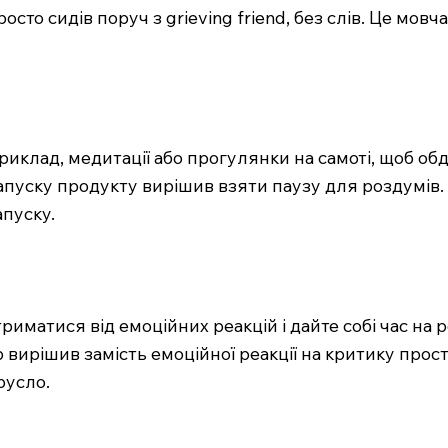
росто сидів поруч з grieving friend, без слів. Це мо
приклад, медитації або прогулянки на самоті, щоб об
пуску продукту вирішив взяти паузу для роздумів. Пі
апуску.
триматися від емоційних реакцій і дайте собі час на
р вирішив замість емоційної реакції на критику про
русло.