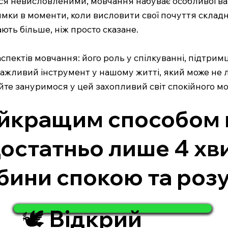
ться невисловленими, мовчання набуває особливої ва
мки в моменти, коли висловити свої почуття складн
ють більше, ніж просто сказане.
спектів мовчання: його роль у спілкуванні, підтримці
ажливий інструмент у нашому житті, який може не л
те зануримося у цей захопливий світ спокійного мо
йкращим способом 
достатньо лише 4 хв
бини спокою та розу
🕊️ Відкрий