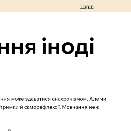
Login
ня іноді
ання може здаватися анахронізмом. Але чи
дтримки й саморефлексії. Мовчання не є