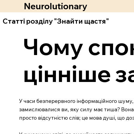
Neurolutionary
Статті розділу "Знайти щастя"
Чому спок
цінніше з
У часи безперервного інформаційного шуму,
замислювалися ви, яку силу має тиша? Вона 
просто відсутністю слів; це мова душі, що до