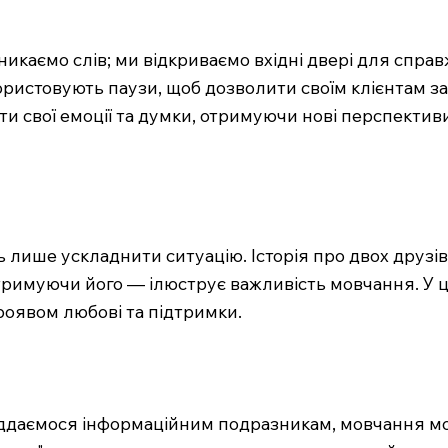
икаємо слів; ми відкриваємо вхідні двері для спра
ристовують паузи, щоб дозволити своїм клієнтам за
и свої емоції та думки, отримуючи нові перспективи
ь лише ускладнити ситуацію. Історія про двох друзі
дтримуючи його — ілюструє важливість мовчання. У 
роявом любові та підтримки.
піддаємося інформаційним подразникам, мовчання м