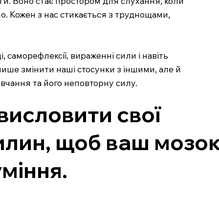
ги. Воно стає простором для слухання, коли
о. Кожен з нас стикається з труднощами,
, саморефлексії, вираженні сили і навіть
ише змінити наші стосунки з іншими, але й
вчання та його неповторну силу.
висловити свої
илин, щоб ваш мозо
міння.