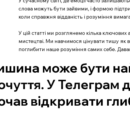
У сучасному світі, де емоції часто залишаю
слова можуть бути зайвими, і формою підтри
коли справжня відданість і розуміння вимага
У цій статті ми розглянемо кілька ключових а
мистецтві. Ми навчимося цінувати тишу як в
поглибити наше розуміння самих себе. Давай
ишина може бути на
очуття. У Телеграм 
очав відкривати гли