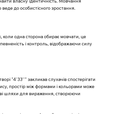
знайти власну ідентичність. Мовчання
ю веде до особистісного зростання.
 коли одна сторона обирає мовчати, це
впевненість і контроль, відображаючи силу
рі "4'33''" закликав слухачів спостерігати
пису, простір між формами і кольорами може
нові шляхи для вираження, створюючи