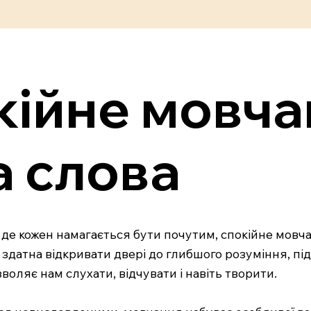
ійне мовчан
а слова
 де кожен намагається бути почутим, спокійне мовч
здатна відкривати двері до глибшого розуміння, пі
зволяє нам слухати, відчувати і навіть творити.