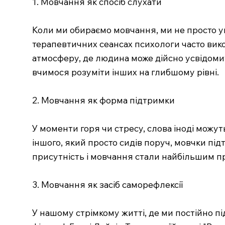
1. Мовчання як спосіб слухати
Коли ми обираємо мовчання, ми не просто ун
терапевтичних сеансах психологи часто вико
атмосферу, де людина може дійсно усвідомит
вчимося розуміти інших на глибшому рівні.
2. Мовчання як форма підтримки
У моменти горя чи стресу, слова іноді можут
іншого, який просто сидів поруч, мовчки пі
присутність і мовчання стали найбільшим п
3. Мовчання як засіб саморефлексії
У нашому стрімкому житті, де ми постійно 