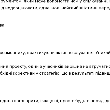
рументом, який може допомогти нам у спілкуванні, п
слід недооцінювати, адже іноді найглибші істини пере
ва
іврозмовнику, практикуючи активне слухання. Уника
орення проекту, один з учасників вирішив не втручат
бхідні корективи у стратегію, що в результаті підв
 людина поговорити, і якщо ні, просто будьте поряд