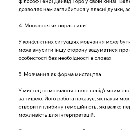
філософ Генрі Дейвід Торо у своїй книзі "В
дозволяє нам заглибитися у власні думки, з
4. Мовчання як вираз сили
У конфліктних ситуаціях мовчання може бути
може змусити іншу сторону задуматися про с
особистості без необхідності в словах.
5. Мовчання як форма мистецтва
У мистецтві мовчання стало невід'ємним еле
за тишею. Його робота показує, як паузи мож
створити глибину і емоційність, які важко 
можливість для інтерпретацій.