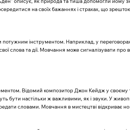
альден" описує, як природа та тиша допомогли йому 
осередитися на своїх бажаннях і страхах, що зрешто
 потужним інструментом. Наприклад, у переговорах,
вої слова та дії. Мовчання може сигналізувати про 
ментом. Відомий композитор Джон Кейдж у своєму тво
уть бути настільки ж важливими, як і звуки. У живо
передати словами. Мовчання в мистецтві відкриває 