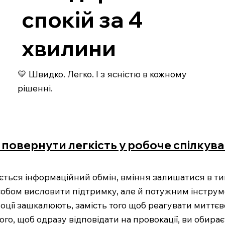
спокій за 4
хвилини
💛 Швидко. Легко. І з ясністю в кожному
рішенні.
к повернути легкість у робоче спілкув
ається інформаційний обмін, вміння залишатися в ти
обом висловити підтримку, але й потужним інстру
оції зашкалюють, замість того щоб реагувати миттєво
того, щоб одразу відповідати на провокації, ви обир