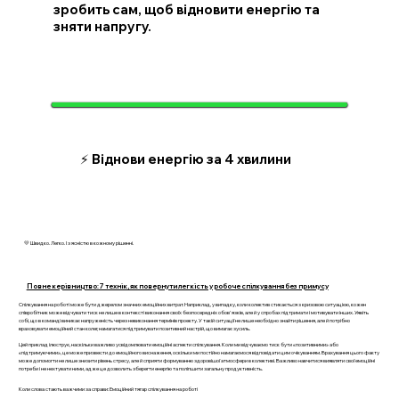
зробить сам, щоб відновити енергію та
зняти напругу.
⚡ Віднови енергію за 4 хвилини
💛 Швидко. Легко. І з ясністю в кожному рішенні.
Повне керівництво: 7 технік, як повернути легкість у робоче спілкування без примусу
Спілкування на роботі може бути джерелом значних емоційних витрат. Наприклад, у випадку, коли колектив стикається з кризовою ситуацією, кожен
співробітник може відчувати тиск не лише в контексті виконання своїх безпосередніх обов'язків, але й у спробах підтримати і мотивувати інших. Уявіть
собі, що в команді виникає напруженість через невиконання термінів проекту. У такій ситуації не лише необхідно знайти рішення, але й потрібно
враховувати емоційний стан колег, намагатися підтримувати позитивний настрій, що вимагає зусиль.
Цей приклад ілюструє, наскільки важливо усвідомлювати емоційні аспекти спілкування. Коли ми відчуваємо тиск бути «позитивними» або
«підтримуючими», це може призвести до емоційного виснаження, оскільки ми постійно намагаємося відповідати цим очікуванням. Врахування цього факту
може допомогти не лише знизити рівень стресу, але й сприяти формуванню здоровішої атмосфери в колективі. Важливо навчитися виявляти свої емоційні
потреби і не нехтувати ними, адже це дозволить зберегти енергію та поліпшити загальну продуктивність.
Коли слова стають важчими за справи: Емоційний тягар спілкування на роботі