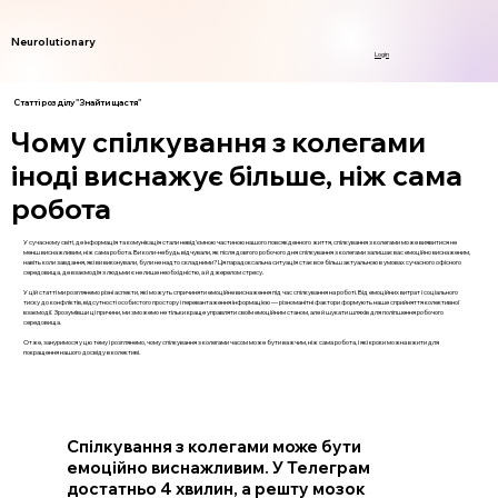
Neurolutionary
Login
Статті розділу "Знайти щастя"
Чому спілкування з колегами
іноді виснажує більше, ніж сама
робота
У сучасному світі, де інформація та комунікація стали невід’ємною частиною нашого повсякденного життя, спілкування з колегами може виявитися не
менш виснажливим, ніж сама робота. Ви коли-небудь відчували, як після довгого робочого дня спілкування з колегами залишає вас емоційно виснаженим,
навіть коли завдання, які ви виконували, були не надто складними? Ця парадоксальна ситуація стає все більш актуальною в умовах сучасного офісного
середовища, де взаємодія з людьми є не лише необхідністю, а й джерелом стресу.
У цій статті ми розглянемо різні аспекти, які можуть спричиняти емоційне виснаження під час спілкування на роботі. Від емоційних витрат і соціального
тиску до конфліктів, відсутності особистого простору і перевантаження інформацією — різноманітні фактори формують наше сприйняття колективної
взаємодії. Зрозумівши ці причини, ми зможемо не тільки краще управляти своїм емоційним станом, але й шукати шляхів для поліпшення робочого
середовища.
Отже, зануримося у цю тему і розглянемо, чому спілкування з колегами часом може бути важчим, ніж сама робота, і які кроки можна вжити для
покращення нашого досвіду в колективі.
Спілкування з колегами може бути
емоційно виснажливим. У Телеграм
достатньо 4 хвилин, а решту мозок