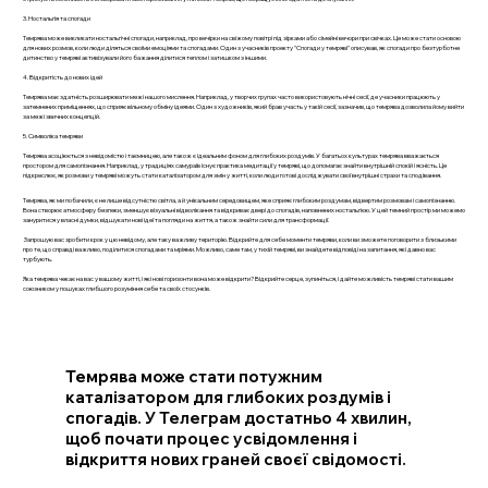
3. Ностальгія та спогади
Темрява може викликати ностальгічні спогади, наприклад, про вечірки на свіжому повітрі під зірками або сімейні вечори при свічках. Це може стати основою
для нових розмов, коли люди діляться своїми емоціями та спогадами. Один з учасників проекту "Спогади у темряві" описував, як спогади про безтурботне
дитинство у темряві активізували його бажання ділитися теплом і затишком з іншими.
4. Відкритість до нових ідей
Темрява має здатність розширювати межі нашого мислення. Наприклад, у творчих групах часто використовують нічні сесії, де учасники працюють у
затемнених приміщеннях, що сприяє вільному обміну ідеями. Один з художників, який брав участь у такій сесії, зазначив, що темрява дозволила йому вийти
за межі звичних концепцій.
5. Символіка темряви
Темрява асоціюється з невідомістю і таємницею, але також є ідеальним фоном для глибоких роздумів. У багатьох культурах темрява вважається
простором для самопізнання. Наприклад, у традиціях самураїв існує практика медитації у темряві, що допомагає знайти внутрішній спокій і ясність. Це
підкреслює, як розмови у темряві можуть стати каталізатором для змін у житті, коли люди готові досліджувати свої внутрішні страхи та сподівання.
Темрява, як ми побачили, є не лише відсутністю світла, а й унікальним середовищем, яке сприяє глибоким роздумам, відвертим розмовам і самопізнанню.
Вона створює атмосферу безпеки, зменшує візуальні відволікання та відкриває двері до спогадів, наповнених ностальгією. У цей темний простір ми можемо
зануритися у власні думки, відшукати нові ідеї та погляди на життя, а також знайти сили для трансформації.
Запрошую вас зробити крок у цю невідому, але таку важливу територію. Відкрийте для себе моменти темряви, коли ви зможете поговорити з близькими
про те, що справді важливо, поділитися спогадами та мріями. Можливо, саме там, у тихій темряві, ви знайдете відповіді на запитання, які давно вас
турбують.
Яка темрява чекає на вас у вашому житті, і які нові горизонти вона може відкрити? Відкрийте серце, зупиніться, і дайте можливість темряві стати вашим
союзником у пошуках глибшого розуміння себе та своїх стосунків.
Темрява може стати потужним
каталізатором для глибоких роздумів і
спогадів. У Телеграм достатньо 4 хвилин,
щоб почати процес усвідомлення і
відкриття нових граней своєї свідомості.