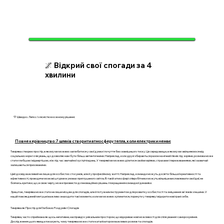
🌌 Відкрий свої спогади за 4
хвилини
💛 Швидко. Легко. І з ясністю в кожному рішенні.
Повне керівництво: 7 шляхів створити атмосферу тепла, коли електрики немає
Темрява створює простір, в якому ми можемо заглибитися у свої думки і почуття без зовнішнього тиску. Це середовище, в якому ми звільняємося від
соціальних норм і очікувань, що дозволяє нам бути більш автентичними. Наприклад, коли друзі збираються разом на нічний пікнік під зорями, розмова може
стати глибшою і відвертішою, ніж під час звичайної зустрічі вдень. У темряві ми можемо ділитися своїми мріями, страхами і переживаннями, які зазвичай
залишаються прихованими.
Цей досвід важливий не лише для особистих стосунків, але й у професійному житті. Наприклад, команди можуть досягти більшої креативності та
ефективності, проводячи мозкові штурми в умовах приглушеного світла. В такій атмосфері співробітники можуть вільніше висловлювати свої ідеї, не
боячись критики, що, в свою чергу, може призвести до інноваційних рішень і покращення командної динаміки.
Зрештою, темрява може стати не лише місцем для спогадів, але й потужним інструментом для розвитку особистості та зміцнення зв'язків з іншими. У
нашій повсякденній метушні важливо знаходити такі моменти, коли ми можемо зупинитися, поринути у темряву і відкрити нові грані себе.
Темрява як Простір для Глибоких Роздумів і Спогадів
Темрява, часто сприймана як щось негативне, насправді є унікальним простором, що відкриває нові можливості для спілкування і саморозуміння.
Дослідження цього явища показують, чому темрява може стати каталізатором важливих розмов та спогадів.