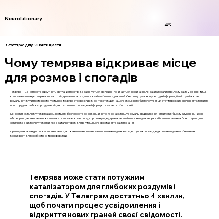
Neurolutionary
Login
Статті розділу "Знайти щастя"
Чому темрява відкриває місце
для розмов і спогадів
Темрява — це не просто відсутність світла; це простір, де закінчується звичайне і починається незвичайне. Чи замислювалися ви, чому саме у вечірній тиші,
коли навколо панує темрява, ми часто відкриваємося та ділимося найглибшими думками? У нашому сучасному світі, де інформаційний шум і яскраві
візуальні стимули постійно оточують нас, темрява стає важливим контекстом для нашого емоційного благополуччя. Ця стаття розкриє значення темряви як
простору для глибоких роздумів, відвертих розмов і спогадів, які формують нас як особистостей.
Ми розглянемо, чому темрява асоціюється з безпекою та конфіденційністю, як вона зменшує візуальні відволікання і сприяє глибшому слуханню. Також
обговоримо, як темрява може викликати ностальгію та спогади про минуле, відкриваючи нові горизонти для творчості і самовираження. Врешті-решт, ми
заглянемо в символіку темряви, яка є каталізатором для внутрішнього зростання та самопізнання.
Приготуйтеся зануритися у світ темряви, де кожен момент може стати поштовхом до нових ідей і щирих спогадів, відкриваючи для вас безмежні
можливості для особистісної трансформації.
Темрява може стати потужним
каталізатором для глибоких роздумів і
спогадів. У Телеграм достатньо 4 хвилин,
щоб почати процес усвідомлення і
відкриття нових граней своєї свідомості.