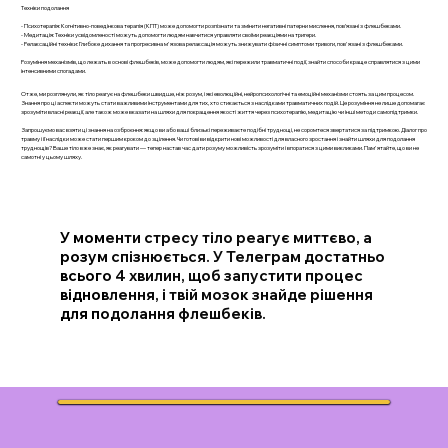
Техніки подолання
- Психотерапія: Когнітивно-поведінкова терапія (КПТ) може допомогти розпізнати та змінити негативні патерни мислення, пов’язані з флешбеками.
- Медитація: Техніки усвідомленості можуть допомогти людям навчитися управляти своїми реакціями на тригери.
- Релаксаційні техніки: Глибоке дихання та прогресивна м'язова релаксація можуть знижувати фізичні симптоми тривоги, пов'язані з флешбеками.
Розуміння механізмів, що лежать в основі флешбеків, може допомогти людям, які пережили травматичні події, знайти способи краще справлятися з цими
інтенсивними спогадами.
Отже, ми розглянули, як тіло реагує на флешбеки швидше, ніж розум, і які еволюційні, нейропсихологічні та емоційні механізми стоять за цим процесом.
Знання про ці аспекти можуть стати важливими інструментами для тих, хто стикається з наслідками травматичних подій. Це розуміння не лише допомагає
зрозуміти власні реакції, але також може вказати на шляхи для покращення якості життя через психотерапію, медитацію чи інші методи самопідтримки.
Запрошуємо вас взяти ці знання на озброєння: якщо ви або ваші близькі переживаєте подібні труднощі, не соромтеся звертатися за підтримкою. Діалог про
травму і її наслідки може стати першим кроком до зцілення. Чи готові ви відкрити нові можливості для власного зростання і знайти шляхи для подолання
труднощів? Ваше тіло вже знає, як реагувати — тепер настав час дати розуму можливість зрозуміти і впоратися з цими викликами. Пам'ятайте, що ви не
самотні у цьому шляху.
У моменти стресу тіло реагує миттєво, а
розум спізнюється. У Телеграм достатньо
всього 4 хвилин, щоб запустити процес
відновлення, і твій мозок знайде рішення
для подолання флешбеків.