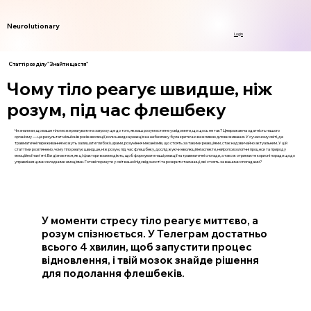
Neurolutionary
Login
Статті розділу "Знайти щастя"
Чому тіло реагує швидше, ніж
розум, під час флешбеку
Чи знали ви, що ваше тіло може реагувати на загрозу ще до того, як ваш розум встигне усвідомити, що щось не так? Ця вражаюча здатність нашого
організму — це результат мільйонів років еволюції, коли швидка реакція на небезпеку була критично важливою для виживання. У сучасному світі, де
травматичні переживання можуть залишати глибокі шрами, розуміння механізмів, що стоять за такими реакціями, стає надзвичайно актуальним. У цій
статті ми розглянемо, чому тіло реагує швидше, ніж розум, під час флешбеку, досліджуючи еволюційні аспекти, нейропсихологічні процеси та природу
емоційної пам'яті. Ви дізнаєтеся, як ці фактори взаємодіють, щоб формувати наші реакції на травматичні спогади, а також отримаєте корисні поради щодо
управління цими складними емоціями. Готові поринути у світ вашої підсвідомості та розкрити таємниці, які стоять за вашими спогадами?
У моменти стресу тіло реагує миттєво, а
розум спізнюється. У Телеграм достатньо
всього 4 хвилин, щоб запустити процес
відновлення, і твій мозок знайде рішення
для подолання флешбеків.