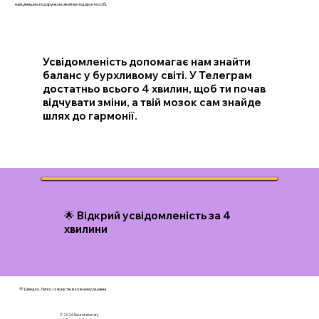
найціннішим подарунком, який ви подаруєте собі.
Усвідомленість допомагає нам знайти
баланс у бурхливому світі. У Телеграм
достатньо всього 4 хвилин, щоб ти почав
відчувати зміни, а твій мозок сам знайде
шлях до гармонії.
🌟 Відкрий усвідомленість за 4
хвилини
💛 Швидко. Легко. І з ясністю в кожному рішенні.
© 2026 N
eurolutionary