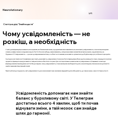
Neurolutionary
Login
Статті розділу "Знайти щастя"
Чому усвідомленість — не
розкіш, а необхідність
У світі, де інформація розливається по краплях, як безмежний океан, а щоденні виклики навалюються, наче хвилі, усвідомленість стає не лише модним
словом, а невід'ємною складовою нашого буття. Чи коли-небудь замислювались, скільки важливих моментів ми пропускаємо, зациклюючись на
буденності? Усвідомленість — це ключ до відновлення зв'язку з собою та оточенням, можливість зупинитися, щоб дійсно відчути, побачити і зрозуміти.
Сьогодні, коли темпи життя невпинно зростають, важливість усвідомленості не може бути переоцінена. Вона здатна зменшити стрес, покращити психічне
здоров'я, підвищити продуктивність і зміцнити міжособистісні стосунки. Ця стаття розгляне основні аспекти усвідомленості, її переваги та методи
впровадження в повсякденне життя. Ми дослідимо, чому усвідомленість стала нагальною необхідністю для сучасної людини, і як вона може допомогти
знайти гармонію й внутрішній спокій.
Приготуйтеся до подорожі у світ усвідомленості, де кожен момент має значення, і відкрийте для себе цінність, що чекає на вас у простоті присутності.
Усвідомленість допомагає нам знайти
баланс у бурхливому світі. У Телеграм
достатньо всього 4 хвилин, щоб ти почав
відчувати зміни, а твій мозок сам знайде
шлях до гармонії.