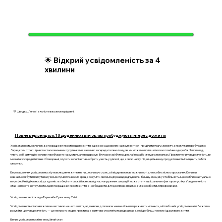
🌟 Відкрий усвідомленість за 4
хвилини
💛 Швидко. Легко. І з ясністю в кожному рішенні.
Повне керівництво: 10 щоденних звичок, які пробуджують інтерес до життя
Усвідомленість є ключем до покращення якості нашого життя, адже вона дозволяє нам зупинитися і приділити увагу моменту, в якому ми перебуваємо.
Зараз, коли стрес і тривога стали звичними супутниками, важливо зосередитися на тому, як ми можемо поліпшити своє психічне здоров'я. Наприклад,
уявіть собі ситуацію, коли ви перебуваєте на зустрічі, але ваш розум блукає в майбутніх дедлайнах або минулих помилках. Практикуючи усвідомленість, ви
можете зосередитися на обговоренні, слухати колег і активно брати участь у діалозі, що, в свою чергу, підвищить вашу продуктивність і зміцнить робочі
стосунки.
Впровадження усвідомленості у повсякденне життя не лише знижує стрес, а й відкриває нові можливості для особистісного зростання. Коли ми
навчаємося бути присутніми у моменті, ми починаємо краще розуміти свої емоції і реакції, відчуваючи більшу емоційну стабільність. Це особливо актуально
в професійній діяльності, де здатність зберігати спокій і ясність під час напружених ситуацій може стати вирішальним фактором успіху. Усвідомленість
стає не просто інструментом для покращення якості життя, а необхідністю для досягнення гармонії між особистим і професійним.
Усвідомленість: Ключ до Гармонії в Сучасному Світі
Усвідомленість стала важливою частиною нашого життя, адже вона допомагає нам не тільки переживати моменти, а й глибше їх усвідомлювати. Важливо
розуміти, що усвідомленість — це не просто модна практика, а життєва стратегія, яка відкриває двері до більш повного і щасливого життя.
Вплив усвідомленості на емоційний стан