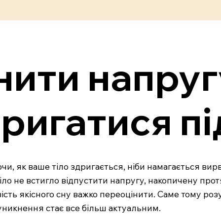
нити напругу
ригатися пі
и, як ваше тіло здригається, ніби намагається вирва
іло не встигло відпустити напругу, накопичену прот
ть якісного сну важко переоцінити. Саме тому розу
х уникнення стає все більш актуальним.