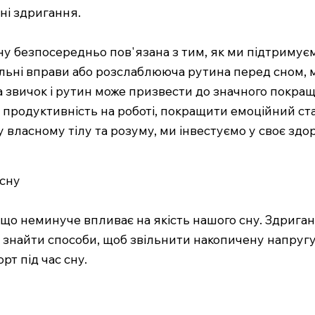
ні здригання.
у безпосередньо пов'язана з тим, як ми підтримуєм
альні вправи або розслаблююча рутина перед сном, 
а звичок і рутин може призвести до значного покраще
родуктивність на роботі, покращити емоційний стан
власному тілу та розуму, ми інвестуємо у своє здор
 сну
 що неминуче впливає на якість нашого сну. Здриганн
о знайти способи, щоб звільнити накопичену напругу.
рт під час сну.