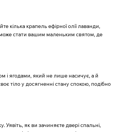
е кілька крапель ефірної олії лаванди,
е може стати вашим маленьким святом, де
ом і ягодами, який не лише насичує, а й
воє тіло у досягненні стану спокою, подібно
Уявіть, як ви зачиняєте двері спальні,