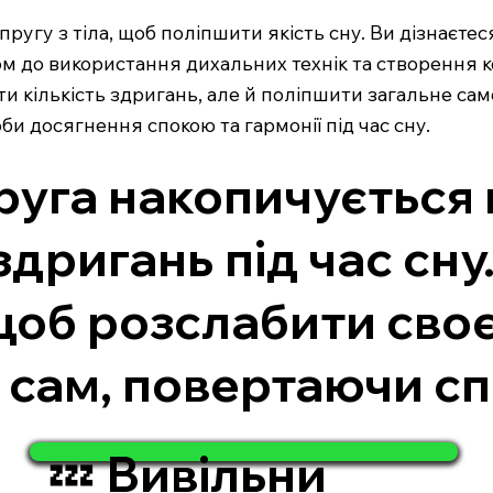
апругу з тіла, щоб поліпшити якість сну. Ви дізнаєте
 до використання дихальних технік та створення к
 кількість здригань, але й поліпшити загальне само
оби досягнення спокою та гармонії під час сну.
руга накопичується 
дригань під час сну
щоб розслабити своє 
м сам, повертаючи сп
💤 Вивільни