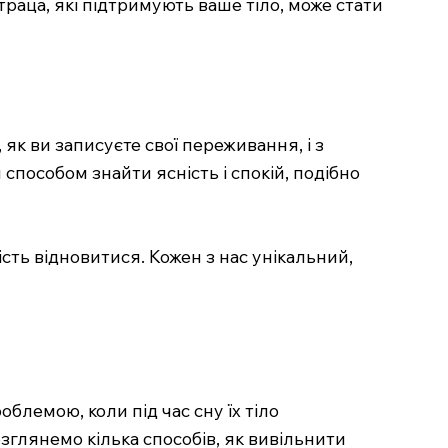
раца, які підтримують ваше тіло, може стати
к ви записуєте свої переживання, і з
пособом знайти ясність і спокій, подібно
сть відновитися. Кожен з нас унікальний,
блемою, коли під час сну їх тіло
озглянемо кілька способів, як вивільнити