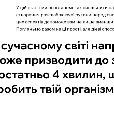
У цій статті ми розглянемо, як вивільнити н
створення розслаблюючої рутини перед сном
цих аспектів допоможе вам не лише зменшити
Погляньмо разом на ці прості, але дієві спос
 сучасному світі нап
оже призводити до з
остатньо 4 хвилин, 
робить твій організ