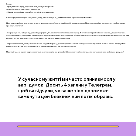
Кроки:
- Прогуляйтеся в парку, звертаючи увагу на звуки та аромати.
- Спробуйте сидіти на природі, медитуючи.
- Займайтеся садівництвом або спостерігайте за природою.
Кейс: Марія, яка проводить час у своєму саду, відзначає, що це допомагає їй зняти стрес і покращити настрій.
Ці методи, якщо їх регулярно практикувати, допоможуть знайти внутрішній спокій і зменшити стрес. Практика потребує часу, але зусилля обов'язково
принесуть результат.
Зосереджуючись на тілі, ви відкриваєте двері до внутрішнього спокою та зменшення стресу. Використання простих технік, таких як дихальні практики,
фізична активність, сканування тіла та медитація, дозволяє знизити потік розумових образів і знайти гармонію в житті. Ці методи не лише допоможуть вам
відволіктися від тривожних думок, але й покращать ваше загальне самопочуття.
Запрошую вас спробувати ці практики вже сьогодні Виберіть одну техніку, яка вам найбільше подобається, і присвятіть їй кілька хвилин. Чи відчуєте ви
різницю? Кожен крок до усвідомленості — це важливий вклад у ваше психічне здоров’я.
Пам’ятайте, що в нашому напруженому світі важливо знайти час для себе. Які кроки ви готові зробити, щоб знову з’єднатися зі своїм тілом і розумом?
У сучасному житті ми часто опиняємося у
вирі думок. Досить 4 хвилин у Телеграм,
щоб ви відчули, як ваше тіло допоможе
вимкнути цей безкінечний потік образів.