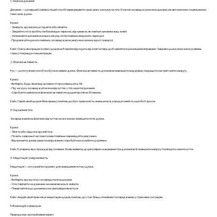
1. Увага на дихання
Дихання — це перший і найпростіший спосіб перенаправити свою увагу з розуму на тіло. Коли ми зосереджуємося на диханні, ми автоматично сповільнюємо
темп своїх думок.
Кроки:
- Знайдіть зручне місце і сідайте або лягайте.
- Закрийте очі та зробіть глибокий вдих через ніс, відчуваючи, як повітря заповнює ваш живіт.
- Затримайте дихання на кілька секунд, потім повільно видихніть через рот.
- Продовжуйте дихати повільно, зосереджуючи увагу на кожному вдосі та видосі.
Кейс: Ольга, яка працює в офісі, щодня на 5 хвилин відходить від комп'ютера, щоб зайнятися дихальними вправами. Завдяки цьому вона знижує рівень
стресу і покращує концентрацію.
2. Фізична активність
Рух — це потужний спосіб позбутися зайвих думок. Фізична активність допомагає вивільнити ендорфіни, покращити настрій і зняти напругу.
Кроки:
- Виберіть будь-який вид активності: прогулянка, йога, біг.
- Під час руху зосереджуйтеся на відчуттях у тілі, на ритмі дихання.
- Спробуйте займатися фізичною активністю щодня протягом 30 хвилин.
Кейс: Сергій, який щодня бігає вранці, помітив, що його тривожність зменшилася, а продуктивність на роботі зросла.
3. Ощущення тіла
Зосередження на фізичних відчуттях може значно зменшити потік думок.
Кроки:
- Ляжте або сядьте в зручній позі.
- Почніть з верхньої частини голови і повільно переміщуйте увагу вниз.
- Відзначайте, де відчуваєте напруження, і спробуйте розслабити ці ділянки.
Кейс: Катерина, яка страждає від головних болів, виявила, що регулярне сканування тіла допомагає їй зменшити напругу і поліпшити самопочуття.
4. Медитація і усвідомленість
Медитація — потужний інструмент для зменшення потоку думок.
Кроки:
- Виберіть зручну позу і зосередьтеся на диханні.
- Спостерігайте за думками, не намагаючись їх змінити.
- Повертайтеся до дихання, коли увага відволікається.
Кейс: Андрій, який практикує медитацію щодня, помічає, що стає більш спокійним і зосередженим у стресових ситуаціях.
5. Взаємодія з природою
Природа має заспокійливий ефект.