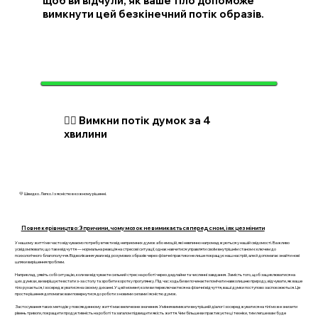
щоб ви відчули, як ваше тіло допоможе
вимкнути цей безкінечний потік образів.
🧘‍♂️ Вимкни потік думок за 4
хвилини
💛 Швидко. Легко. І з ясністю в кожному рішенні.
Повне керівництво: 3 причини, чому мозок не вимикається перед сном, і як це змінити
У нашому житті ми часто відчуваємо потребу втекти від неприємних думок або емоцій, які невпинно нагромаджуються у нашій свідомості. Важливо
усвідомлювати, що таке відчуття — нормальна реакція на стресові ситуації, однак навчитися управляти своїм внутрішнім станом є ключем до
психологічного благополуччя. Відволікання уваги від розумових образів через фізичні практики не лише покращує наш настрій, але й допомагає знайти нові
шляхи вирішення проблем.
Наприклад, уявіть собі ситуацію, коли ви відчуваєте сильний стрес на роботі через дедлайни та численні завдання. Замість того, щоб зациклюватися на
цих думках, ви вирішуєте встати з-за столу та зробити коротку прогулянку. Під час ходьби ви починаєте помічати навколишню природу, відчувати, як ваше
тіло рухається, і зосереджуватися на своєму диханні. У цей момент, коли ви переключаєтеся на фізичні відчуття, ваші думки поступово заспокоюються. Це
просте рішення допомагає вам повернутися до роботи з новими силами і ясністю думок.
Застосування таких методів у повсякденному житті має величезне значення. Уміння вимикати внутрішній діалог і зосереджуватися на тілі може знизити
рівень тривоги, покращити продуктивність на роботі та загалом підвищити якість життя. Чим більше ви практикуєте ці техніки, тим легше вам буде