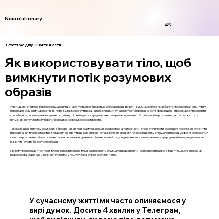
Neurolutionary
Login
Статті розділу "Знайти щастя"
Як використовувати тіло, щоб
вимкнути потік розумових
образів
Уявіть, що ви стоїте на березі океану, а хвилі, що накочуються, забирають із собою всі ваші тривоги і думки. Це образ, який багато хто з нас прагне відчути у
повсякденному житті, де постійний потік думок може бути вкрай виснажливим. У сучасному світі, переповненому інформацією і стресом, важливо знайти
способи, які допоможуть нам зупинити цей внутрішній шум і зосередитися на теперішньому моменті. У цій статті ми розглянемо, як тіло може стати
потужним інструментом у боротьбі з надмірною розумовою активністю.
Тема зменшення потоку розумових образів є надзвичайно актуальною, адже зростаюча тривожність і стрес стали частиною нашого повсякденного життя.
Використання тілесних практик для досягнення внутрішнього спокою не тільки сприяє кращому психоемоційному стану, але й покращує фізичне здоров’я. У
статті ми розглянемо кілька основних аспектів, таких як дихання, фізична активність, усвідомленість, а також зв'язок з природою, які можуть допомогти
вимкнути непотрібні розумові образи.
Приготуйтеся зануритися у світ тілесних практик, які не тільки заспокоюють розум, але й відкривають нові горизонти гармонії та внутрішнього спокою. Ця
подорож стане для вас цінним інструментом у пошуку балансу між розумом і тілом.
У сучасному житті ми часто опиняємося у
вирі думок. Досить 4 хвилин у Телеграм,