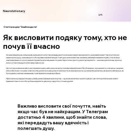
Neurolutionary
Login
Статті розділу "Знайти щастя"
Як висловити подяку тому, хто не
почув її вчасно
Чи замислювались ви, скільки разів залишалися з почуттям незавершеності, коли не висловили свою вдячність у важливий момент? Це почуття може
навантажити душу, залишивши по собі слід невисловлених емоцій. У світі, де кожен момент має значення, уміння висловлювати подяку стає не лише
знаком вихованості, а й потужним інструментом для зміцнення стосунків. Недостатньо просто думати про вдячність — важливо ділитися нею, адже це
може суттєво покращити атмосферу навколо нас.
Ця стаття розгляне важливість висловлення подяки, навіть якщо ви пропустили відповідний момент. Ми обговоримо, чому вдячність є ключем до здорових
міжособистісних стосунків, та які способи допоможуть вам донести свої почуття, не зважаючи на час, що минув. Ви дізнаєтесь, як визнати свій пропуск, як
бути щирим у своїх висловлюваннях, та які формати комунікації обрати.
Приготуйтеся до відкриття нових шляхів для висловлення своїх почуттів — адже ніколи не пізно сказати «дякую». Ця стаття допоможе вам знайти
правильні слова та способи, щоб ваша вдячність дійшла до серця того, хто вам дорогий.
Важливо висловити свої почуття, навіть
якщо час був не найкращим. У Телеграм
достатньо 4 хвилини, щоб знайти слова,
які передадуть вашу вдячність і
полегшать душу.