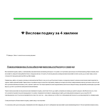
💖 Вислови подяку за 4 хвилини
💛 Швидко. Легко. І з ясністю в кожному рішенні.
Повне керівництво: 4 способи подякувати тим, хто був поруч у темні дні
Висловлення подяки, навіть з запізненням, має величезне значення для наших стосунків з оточуючими. Це не лише спосіб визнання добрих вчинків, але й
можливість зміцнити емоційний зв'язок з людьми, які нас оточують. Коли ми дякуємо, ми відзначаємо важливість їхніх зусиль, що, в свою чергу, може
спонукати їх продовжувати робити добрі справи.
Наприклад, уявіть ситуацію, коли ваш колега витратив багато часу на те, щоб допомогти вам у складному проекті, але ви не змогли висловити вдячність
одразу через щільний графік. Через кілька тижнів ви згадуєте про його підтримку і вирішуєте надіслати йому повідомлення, в якому детально описуєте, як
його допомога вплинула на ваш успіх у проекті. Цей жест не тільки принесе колезі задоволення, але й може зміцнити вашу професійну взаємодію, адже він
відчує, що його зусилля не залишилися непоміченими.
Таким чином, важливо не лише вчасно висловлювати подяку, але й пам'ятати, що навіть затримка не зменшує цінність ваших слів. Вони можуть стати
потужним інструментом для покращення стосунків, створення позитивного середовища і навіть для зміцнення командного духу на роботі. В
повсякденному житті це може проявлятися у простих жестах — від усмішки до особистого спілкування, які покажуть, що ваша вдячність справді щира.
Слова, які лікують: Як висловити подяку, навіть якщо час втраченo
У сучасному світі, де кожен день сповнений клопотів і завдань, ми часто забуваємо про важливість висловлення вдячності. Чи не траплялося вам колись