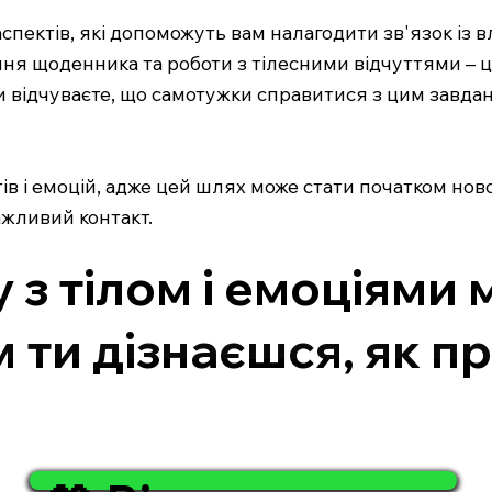
аспектів, які допоможуть вам налагодити зв'язок із в
ння щоденника та роботи з тілесними відчуттями – це
відчуваєте, що самотужки справитися з цим завданн
ів і емоцій, адже цей шлях може стати початком нової
ажливий контакт.
 з тілом і емоціями
 ти дізнаєшся, як п