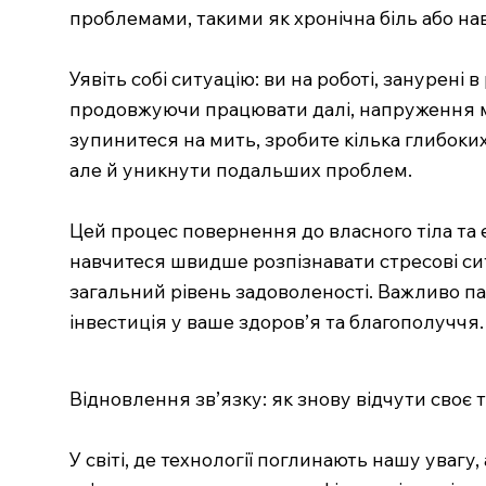
проблемами, такими як хронічна біль або на
Уявіть собі ситуацію: ви на роботі, занурені 
продовжуючи працювати далі, напруження мо
зупинитеся на мить, зробите кілька глибоки
але й уникнути подальших проблем.
Цей процес повернення до власного тіла та 
навчитеся швидше розпізнавати стресові ситу
загальний рівень задоволеності. Важливо пам
інвестиція у ваше здоров’я та благополуччя.
Відновлення зв’язку: як знову відчути своє т
У світі, де технології поглинають нашу уваг