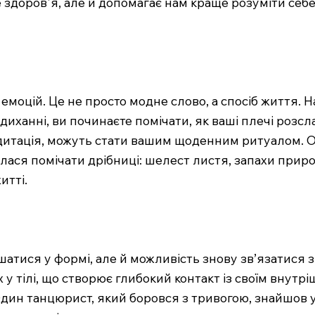
 здоров'я, але й допомагає нам краще розуміти себе.
емоцій. Це не просто модне слово, а спосіб життя. На
диханні, ви починаєте помічати, як ваші плечі розс
медитація, можуть стати вашим щоденним ритуалом. О
илася помічати дрібниці: шелест листя, запахи приро
итті.
шатися у формі, але й можливість знову зв’язатися 
у тілі, що створює глибокий контакт із своїм внутрі
Один танцюрист, який боровся з тривогою, знайшов у 