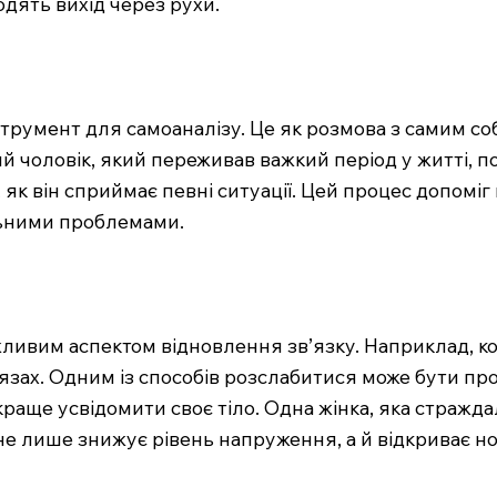
ходять вихід через рухи.
румент для самоаналізу. Це як розмова з самим собо
й чоловік, який переживав важкий період у житті, по
, як він сприймає певні ситуації. Цей процес допомі
альними проблемами.
ажливим аспектом відновлення зв’язку. Наприклад, ко
язах. Одним із способів розслабитися може бути пр
краще усвідомити своє тіло. Одна жінка, яка стражда
не лише знижує рівень напруження, а й відкриває но