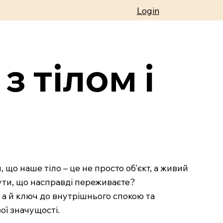
Login
з тілом і
, що наше тіло – це не просто об'єкт, а живий
чути, що насправді переживаєте?
 а й ключ до внутрішнього спокою та
ої значущості.