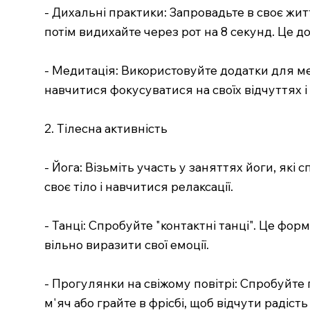
- Дихальні практики: Запровадьте в своє жит
потім видихайте через рот на 8 секунд. Це д
- Медитація: Використовуйте додатки для ме
навчитися фокусуватися на своїх відчуттях і
2. Тілесна активність
- Йога: Візьміть участь у заняттях йоги, які
своє тіло і навчитися релаксації.
- Танці: Спробуйте "контактні танці". Це фо
вільно виразити свої емоції.
- Прогулянки на свіжому повітрі: Спробуйте 
м'яч або грайте в фрісбі, щоб відчути радість