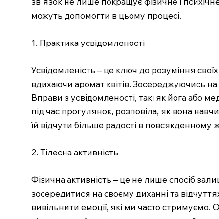
зв'язок не лише покращує фізичне і психічне
можуть допомогти в цьому процесі.
1. Практика усвідомленості
Усвідомленість – це ключ до розуміння своїх 
вдихаючи аромат квітів. Зосереджуючись на 
Вправи з усвідомленості, такі як йога або 
під час прогулянок, розповіла, як вона навч
їй відчути більше радості в повсякденному ж
2. Тілесна активність
Фізична активність – це не лише спосіб зали
зосередитися на своєму диханні та відчуттях 
вивільнити емоції, які ми часто стримуємо. 