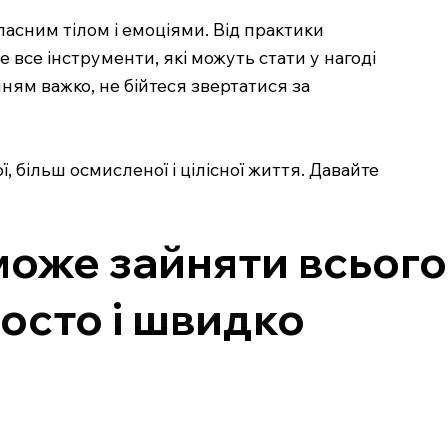
ласним тілом і емоціями. Від практики
 все інструменти, які можуть стати у нагоді
ям важко, не бійтеся звертатися за
, більш осмисленої і цілісної життя. Давайте
 може зайняти всього
росто і швидко