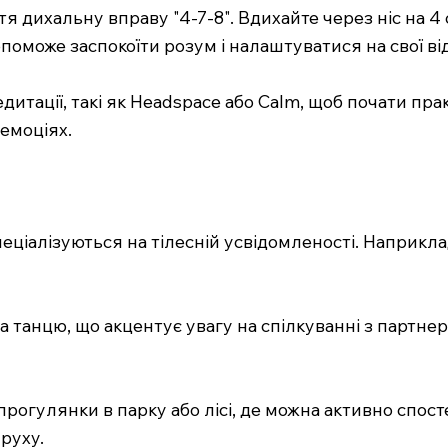
тя дихальну вправу "4-7-8". Вдихайте через ніс на 4
опоможе заспокоїти розум і налаштуватися на свої ві
дитації, такі як Headspace або Calm, щоб почати пр
 емоціях.
 спеціалізуються на тілесній усвідомленості. Наприк
рма танцю, що акцентує увагу на спілкуванні з партн
прогулянки в парку або лісі, де можна активно спос
 руху.