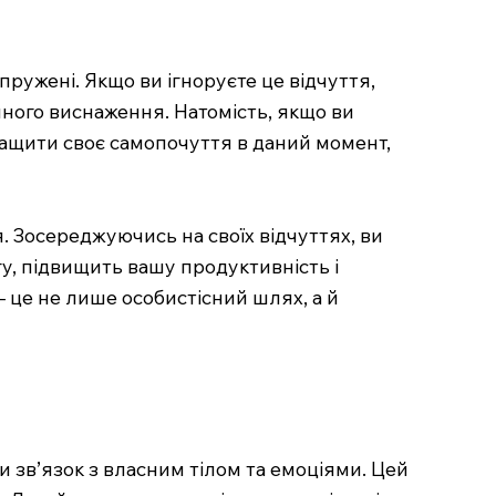
апружені. Якщо ви ігноруєте це відчуття,
ного виснаження. Натомість, якщо ви
кращити своє самопочуття в даний момент,
 Зосереджуючись на своїх відчуттях, ви
гу, підвищить вашу продуктивність і
– це не лише особистісний шлях, а й
ти зв’язок з власним тілом та емоціями. Цей