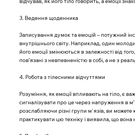
відчував, як його тіло говорить, а емоції зна
3. Ведення щоденника
Записування думок та емоцій – потужний інст
внутрішнього світу. Наприклад, один молоди
його емоції змінюються в залежності від того
пов’язані з невпевненістю в собі, а не з ре
4. Робота з тілесними відчуттями
Розуміння, як емоції впливають на тіло, є в
сигналізувати про це через напруження в м’
розслабляючи різні групи м'язів, ви можете 
практикувати цю техніку і виявила, що вона 