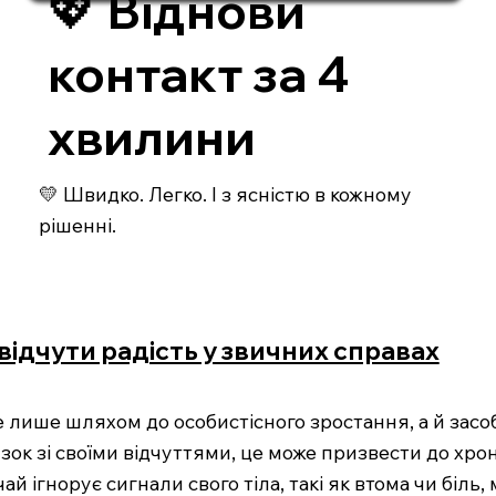
💖 Віднови
контакт за 4
хвилини
💛 Швидко. Легко. І з ясністю в кожному
рішенні.
відчути радість у звичних справах
не лише шляхом до особистісного зростання, а й зас
зок зі своїми відчуттями, це може призвести до хрон
й ігнорує сигнали свого тіла, такі як втома чи біль,