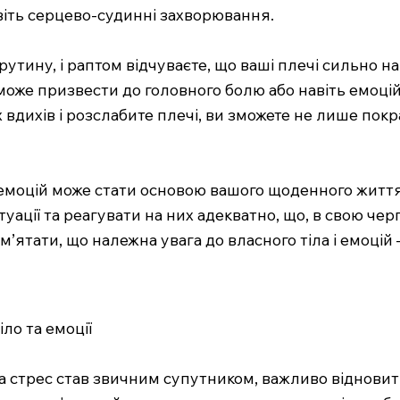
віть серцево-судинні захворювання.
в рутину, і раптом відчуваєте, що ваші плечі сильно н
же призвести до головного болю або навіть емоцій
х вдихів і розслабите плечі, ви зможете не лише по
емоцій може стати основою вашого щоденного життя.
ації та реагувати на них адекватно, що, в свою чер
’ятати, що належна увага до власного тіла і емоцій 
іло та емоції
у, а стрес став звичним супутником, важливо віднови