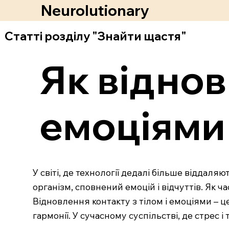
Neurolutionary
Статті розділу "Знайти щастя"
Як віднов
емоціями
У світі, де технології дедалі більше віддаляю
організм, сповнений емоцій і відчуттів. Як 
Відновлення контакту з тілом і емоціями – ц
гармонії. У сучасному суспільстві, де стрес