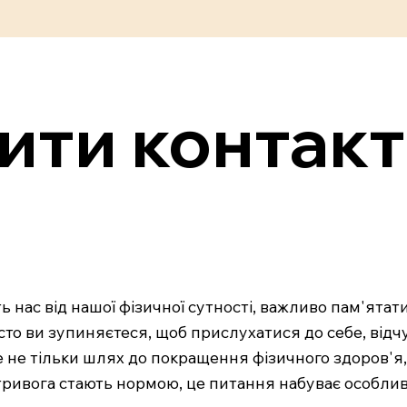
ити контакт 
ть нас від нашої фізичної сутності, важливо пам'ятати
часто ви зупиняєтеся, щоб прислухатися до себе, від
е не тільки шлях до покращення фізичного здоров'я,
 і тривога стають нормою, це питання набуває особлив