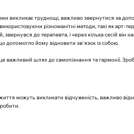
іями викликає труднощі, важливо звернутися за доп
використовуючи різноманітні методи, такі як арт-тер
, звернувся до терапевта, і через кілька сесій він 
що допомогло йому відновити зв'язок із собою.
 це важливий шлях до самопізнання та гармонії. Зро
 життя можуть викликати відчуженість, важливо відн
зробити.