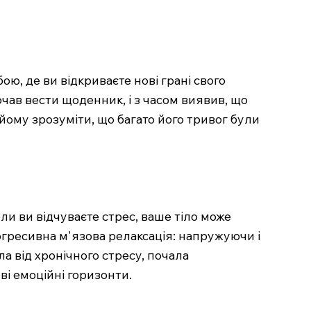
ю, де ви відкриваєте нові грані свого
чав вести щоденник, і з часом виявив, що
г йому зрозуміти, що багато його тривог були
ли ви відчуваєте стрес, ваше тіло може
огресивна м'язова релаксація: напружуючи і
ла від хронічного стресу, почала
ві емоційні горизонти.