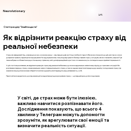
Neurolutionary
Login
Статті розділу "Знайти щастя"
Як відрізнити реакцію страху від
реальної небезпеки
Страх, як невидимий тінь, супроводжує нас у кожному кроці — від перших днів життя до глибокої старості. Він може спонукати до дій, але також слугує
джерелом тривоги, паралізуючи наші рішення. Чи задумувалися ви, чому іноді відчуваєте безпідставний страх у ситуаціях, які не становлять загрози? Ця
тема набуває особливої значущості в нашому стрімкому світі, де інформаційний шум і тиск оточення можуть спотворити наше сприйняття реальності.
У цій статті ми розглянемо, як відрізнити реакцію страху від реальної небезпеки, що може кардинально змінити ваш підхід до стресових ситуацій. Ми
розглянемо природу страху, ознаки реальних загроз та ірраціонального страху, а також надамо практичні поради щодо аналізу та подолання страху. Це
знання не лише допоможе вам зберегти психічне здоров’я, але й підвищить вашу впевненість у собі.
Приготуйтеся зануритися у дослідження цієї складної емоції, адже розуміння страху — це перший крок до його подолання.
У світі, де страх може бути ілюзією,
важливо навчитися розпізнавати його.
Дослідження показують, що всього 4
хвилини у Телеграм можуть допомогти
зрозуміти, як врегулювати свої емоції та
визначити реальність ситуації.