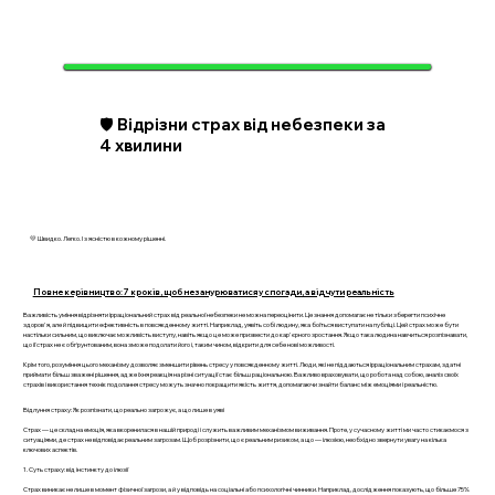
🛡️ Відрізни страх від небезпеки за
4 хвилини
💛 Швидко. Легко. І з ясністю в кожному рішенні.
Повне керівництво: 7 кроків, щоб не занурюватися у спогади, а відчути реальність
Важливість уміння відрізняти ірраціональний страх від реальної небезпеки не можна переоцінити. Це знання допомагає не тільки зберегти психічне
здоров'я, але й підвищити ефективність в повсякденному житті. Наприклад, уявіть собі людину, яка боїться виступати на публіці. Цей страх може бути
настільки сильним, що виключає можливість виступу, навіть якщо це може призвести до кар'єрного зростання. Якщо така людина навчиться розпізнавати,
що її страх не є обґрунтованим, вона зможе подолати його і, таким чином, відкрити для себе нові можливості.
Крім того, розуміння цього механізму дозволяє зменшити рівень стресу у повсякденному житті. Люди, які не піддаються ірраціональним страхам, здатні
приймати більш зважені рішення, адже їхня реакція на різні ситуації стає більш раціональною. Важливо враховувати, що робота над собою, аналіз своїх
страхів і використання технік подолання стресу можуть значно покращити якість життя, допомагаючи знайти баланс між емоціями і реальністю.
Відлуння страху: Як розпізнати, що реально загрожує, а що лише в уяві
Страх — це складна емоція, яка вкоренилася в нашій природі і служить важливим механізмом виживання. Проте, у сучасному житті ми часто стикаємося з
ситуаціями, де страх не відповідає реальним загрозам. Щоб розрізнити, що є реальним ризиком, а що — ілюзією, необхідно звернути увагу на кілька
ключових аспектів.
1. Суть страху: від інстинкту до ілюзії
Страх виникає не лише в момент фізичної загрози, а й у відповідь на соціальні або психологічні чинники. Наприклад, дослідження показують, що більше 75%