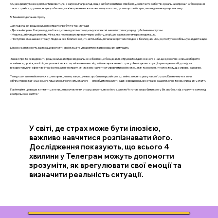
Оцінка ризику може допомогти виявити, чи є загроза. Наприклад, якщо ви боїтеся йти на співбесіду, запитайте себе: "Чи є реальна загроза?" Обговорення
таких страхів з друзями, як це зробила одна жінка, яка наважилася поговорити з подругами про свій страх, може дати нову перспективу.
5. Техніки подолання страху
Для подолання ірраціонального страху спробуйте такі методи:
- Дихальні вправи: Наприклад, глибоке дихання допомогло одному чоловікові знизити тривогу перед публічним виступом.
- Медитація і усвідомленість: Жінка, яка переживала тривогу через роботу, знайшла заспокоєння через медитацію.
- Поступове зменшення страху: Людина, яка боялася водити автомобіль, почала з коротких поїздок в безлюдних місцях, поступово збільшуючи дистанцію.
Ці кроки допоможуть вам краще розуміти свої емоції та управляти ними в складних ситуаціях.
Знання про те, як відрізнити ірраціональний страх від реальної небезпеки, є безцінним інструментом для кожного з нас. Це дозволяє не лише зберегти
психічне здоров'я, але й підвищити якість життя, звільняючи нас від зайвих переживань і стресу. Аналізуючи ситуації, враховуючи свій досвід та
використовуючи ефективні техніки подолання страху, ми можемо навчитися управляти своїми емоціями та зосередитися на тому, що справді важливо.
Тепер, коли ви ознайомилися з цими принципами, запрошую вас зробити перший крок до зміни: зверніть увагу на свої страхи. Визначте, чи є вони
обґрунтованими, чи це всього лише ілюзії. Розпочніть з малого — спробуйте подолати один з ірраціональних страхів за допомогою технік, описаних у статті.
Пам’ятайте, що ваше життя — це не лише про уникнення страху, а про те, як ви його долаєте. Чи готові ви зробити крок у бік свободи від страху та взяти під
контроль своє життя?
У світі, де страх може бути ілюзією,
важливо навчитися розпізнавати його.
Дослідження показують, що всього 4
хвилини у Телеграм можуть допомогти
зрозуміти, як врегулювати свої емоції та
визначити реальність ситуації.