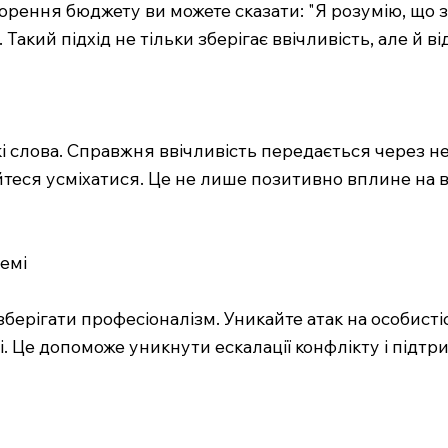
орення бюджету ви можете сказати: "Я розумію, що з
акий підхід не тільки зберігає ввічливість, але й в
кі слова. Справжня ввічливість передається через 
йтеся усміхатися. Це не лише позитивно вплине на 
емі
ерігати професіоналізм. Уникайте атак на особистіс
. Це допоможе уникнути ескалації конфлікту і підтр