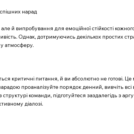
успішних нарад
але й випробування для емоційної стійкості кожного
ливість. Однак, дотримуючись декількох простих стр
чу атмосферу.
ться критичні питання, й ви абсолютно не готові. Це
 нарадою проаналізуйте порядок денний, вивчіть всі
 структурі команди, підготуйтеся заздалегідь з арг
тивному діалозі.