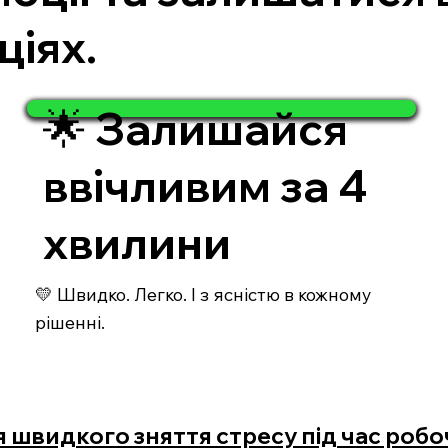
ціях.
🌟 Залишайся
ввічливим за 4
хвилини
💛 Швидко. Легко. І з ясністю в кожному
рішенні.
я швидкого зняття стресу під час робо