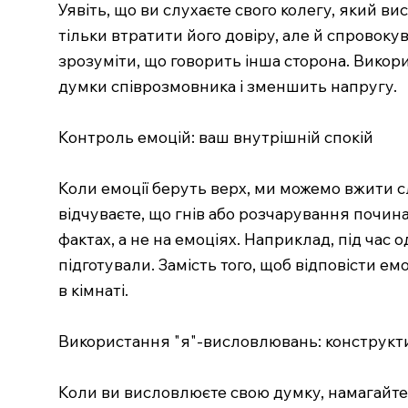
Уявіть, що ви слухаєте свого колегу, який в
тільки втратити його довіру, але й спровоку
зрозуміти, що говорить інша сторона. Викор
думки співрозмовника і зменшить напругу.
Контроль емоцій: ваш внутрішній спокій
Коли емоції беруть верх, ми можемо вжити сл
відчуваєте, що гнів або розчарування почин
фактах, а не на емоціях. Наприклад, під час о
підготували. Замість того, щоб відповісти е
в кімнаті.
Використання "я"-висловлювань: конструкти
Коли ви висловлюєте свою думку, намагайтес