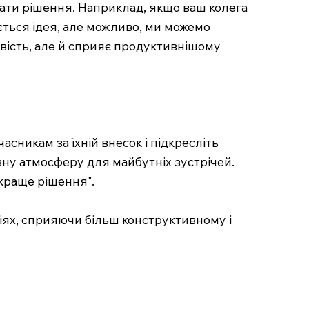
вати рішення. Наприклад, якщо ваш колега
ється ідея, але можливо, ми можемо
вість, але й сприяє продуктивнішому
сникам за їхній внесок і підкресліть
вну атмосферу для майбутніх зустрічей.
йкраще рішення".
іях, сприяючи більш конструктивному і