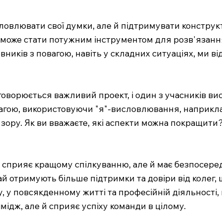
овлювати свої думки, але й підтримувати конструкт
ь може стати потужним інструментом для розв'язанн
ників з повагою, навіть у складних ситуаціях, ми в
обговорюється важливий проект, і один з учасників
овагою, використовуючи "я"-висловлювання, наприклад
 зору. Як ви вважаєте, які аспекти можна покращити
и сприяє кращому спілкуванню, але й має безпосеред
ай отримують більше підтримки та довіри від колег,
у, у повсякденному житті та професійній діяльності
мідж, але й сприяє успіху команди в цілому.