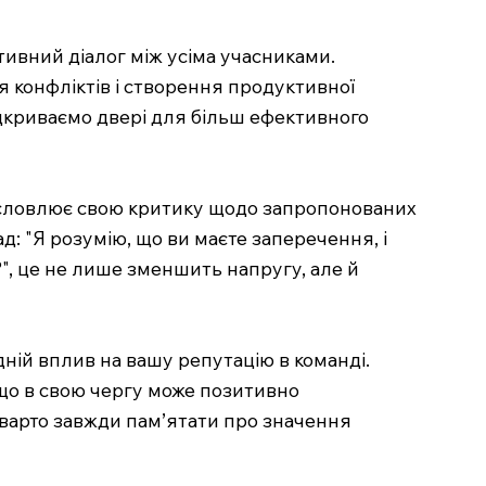
ивний діалог між усіма учасниками.
я конфліктів і створення продуктивної
ідкриваємо двері для більш ефективного
 висловлює свою критику щодо запропонованих
: "Я розумію, що ви маєте заперечення, і
?", це не лише зменшить напругу, але й
ній вплив на вашу репутацію в команді.
 що в свою чергу може позитивно
, варто завжди пам’ятати про значення