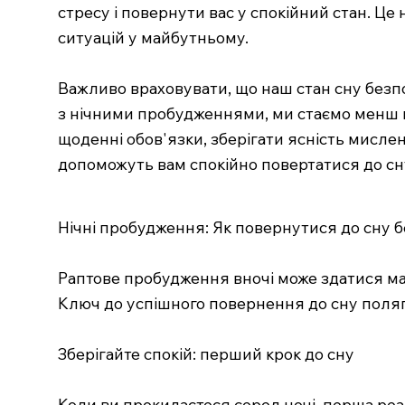
стресу і повернути вас у спокійний стан. Ц
ситуацій у майбутньому.
Важливо враховувати, що наш стан сну безп
з нічними пробудженнями, ми стаємо менш в
щоденні обов'язки, зберігати ясність мисле
допоможуть вам спокійно повертатися до сну,
Нічні пробудження: Як повернутися до сну б
Раптове пробудження вночі може здатися ма
Ключ до успішного повернення до сну полягає
Зберігайте спокій: перший крок до сну
Коли ви прокидаєтеся серед ночі, перша ре