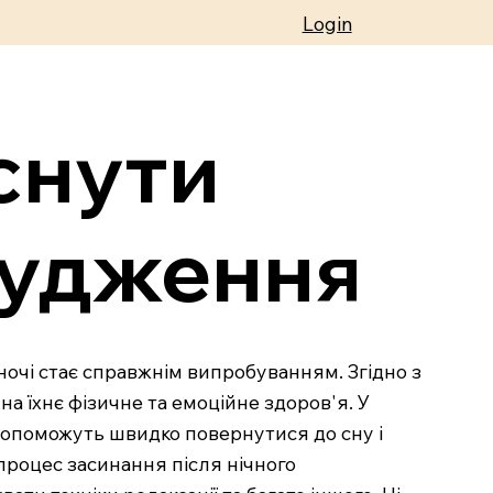
Login
снути
будження
ночі стає справжнім випробуванням. Згідно з
а їхнє фізичне та емоційне здоров'я. У
 допоможуть швидко повернутися до сну і
 процес засинання після нічного