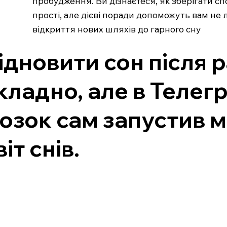
пробудження. Ви дізнаєтеся, як зберігати сп
прості, але дієві поради допоможуть вам не 
відкриття нових шляхів до гарного сну
ідновити сон після
кладно, але в Телег
озок сам запустив м
віт снів.