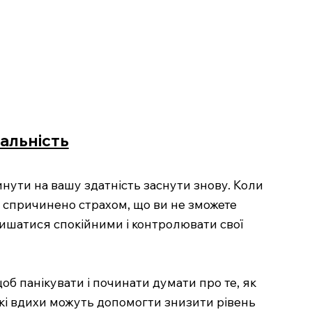
еальність
нути на вашу здатність заснути знову. Коли
и спричинено страхом, що ви не зможете
лишатися спокійними і контролювати свої
щоб панікувати і починати думати про те, як
окі вдихи можуть допомогти знизити рівень