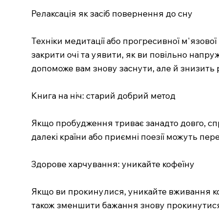
Релаксація як засіб повернення до сну
Техніки медитації або прогресивної м'язово
закрити очі та уявити, як ви повільно напру
допоможе вам знову заснути, але й знизить р
Книга на ніч: старий добрий метод
Якщо пробудження триває занадто довго, спр
далекі країни або приємні поезії можуть пере
Здорове харчування: уникайте кофеїну
Якщо ви прокинулися, уникайте вживання коф
також зменшити бажання знову прокинутис