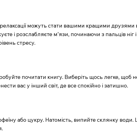
ї релаксації можуть стати вашими кращими друзями в
жуєте і розслабляєте м’язи, починаючи з пальців ніг
івень стресу.
обуйте почитати книгу. Виберіть щось легке, щоб не
нести вас у інший світ, де все спокійно і затишно.
еїну або цукру. Натомість, випийте склянку води. 
я.