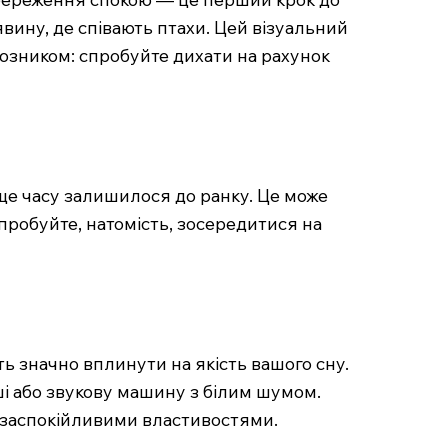
явину, де співають птахи. Цей візуальний
юзником: спробуйте дихати на рахунок
 ще часу залишилося до ранку. Це може
Спробуйте, натомість, зосередитися на
ь значно вплинути на якість вашого сну.
ші або звукову машину з білим шумом.
и заспокійливими властивостями.