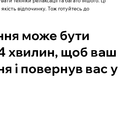
ти техніки релаксації та багато іншого. Ці
якість відпочинку. Тож готуйтесь до
ння може бути
4 хвилин, щоб ваш
я і повернув вас у