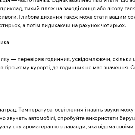
приклад, тихий пляж на заході сонця або лісову гал
ривоги. Глибоке дихання також може стати вашим со
тирьох, а потім видихаючи на рахунок чотирьох.
ника
милку — перевіряв годинник, усвідомлюючи, скільки
 в гірському курорті, де годинник не має значення. 
атрац. Температура, освітлення і навіть звуки можут
ійно звучать автомобілі, спробуйте використати беру
уалу сну ароматерапію з лаванди, яка відома своїм