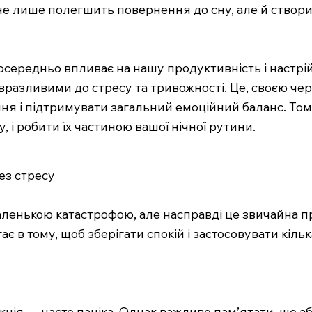
е не лише полегшить повернення до сну, але й створ
осередньо впливає на нашу продуктивність і настрі
разливими до стресу та тривожності. Це, своєю че
ння і підтримувати загальний емоційний баланс. Том
 і робити їх частиною вашої нічної рутини.
ез стресу
ленькою катастрофою, але насправді це звичайна пр
 в тому, щоб зберігати спокій і застосовувати кільк
акція — часто паніка. Однак важливо пам’ятати, що