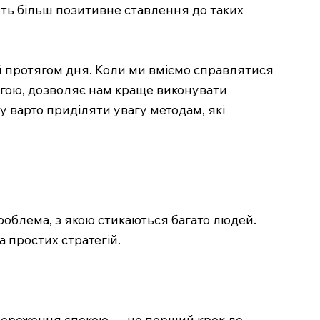
ить більш позитивне ставлення до таких
й протягом дня. Коли ми вміємо справлятися
ргою, дозволяє нам краще виконувати
у варто приділяти увагу методам, які
облема, з якою стикаються багато людей.
а простих стратегій.
 збереження спокою — це перший крок до