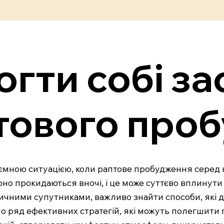
гти собі за
птового про
риємною ситуацією, коли раптове пробудження серед 
 прокидаються вночі, і це може суттєво вплинути н
 звичними супутниками, важливо знайти способи, які
емо ряд ефективних стратегій, які можуть полегшити