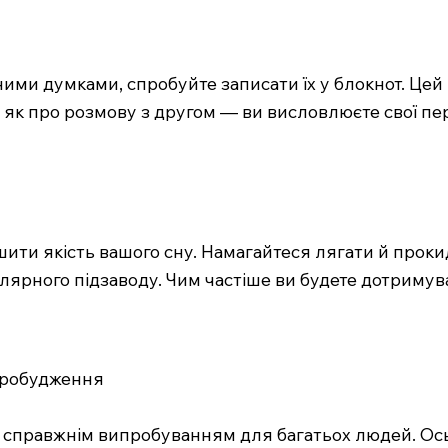
и думками, спробуйте записати їх у блокнот. Цей 
е як про розмову з другом — ви висловлюєте свої пе
ти якість вашого сну. Намагайтеся лягати й прокида
лярного підзаводу. Чим частіше ви будете дотримув
 пробудження
справжнім випробуванням для багатьох людей. Ось к