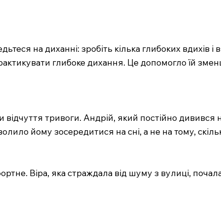
ьтеся на диханні: зробіть кілька глибоких вдихів і 
рактикувати глибоке дихання. Це допомогло їй зме
 відчуття тривоги. Андрій, який постійно дивився 
зволило йому зосередитися на сні, а не на тому, скіл
тне. Віра, яка страждала від шуму з вулиці, почала