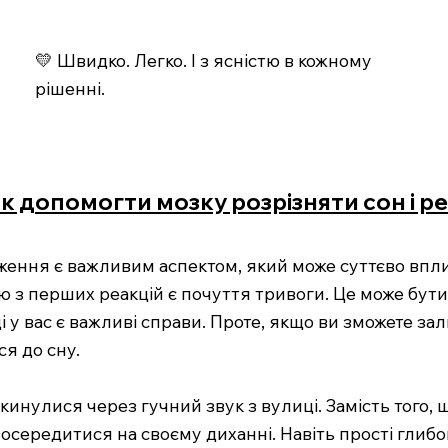
💛 Швидко. Легко. І з ясністю в кожному
рішенні.
к допомогти мозку розрізняти сон і р
ження є важливим аспектом, який може суттєво впли
ією з перших реакцій є почуття тривоги. Це може бут
і у вас є важливі справи. Проте, якщо ви зможете за
я до сну.
кинулися через гучний звук з вулиці. Замість того, 
осередитися на своєму диханні. Навіть прості глиб