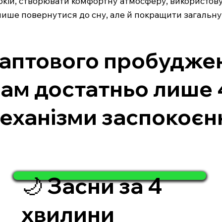
окій, створювати комфортну атмосферу, використовува
лише повернутися до сну, але й покращити загальну 
 раптового пробудже
рам достатньо лише 
еханізми заспокоєнн
🌙 Засни за 4
хвилини