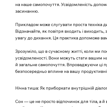
на наше самопочуття. Усвідомленість допома
засинанню.
Прикладом може слугувати проста техніка ди
Відзначайте, як повітря входить і виходить,
увагу до дихання. Ця практика допоможе в
Зрозуміло, що в сучасному житті, коли ми 
усвідомленості. Вони можуть стати вашим н
й загальне самопочуття. Впроваджуючи ці п
безпосередньо вплине на вашу продуктивніс
Нічна тиша: Як приборкати внутрішній діалог
Сон — це не просто відпочинок для тіла, а й