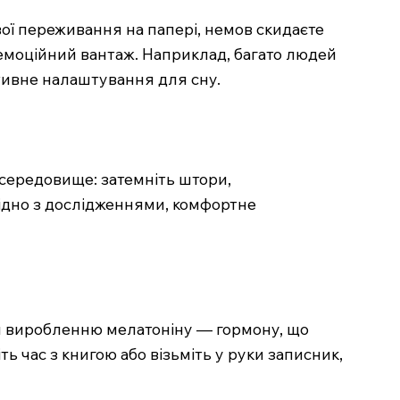
вої переживання на папері, немов скидаєте
емоційний вантаж. Наприклад, багато людей
тивне налаштування для сну.
 середовище: затемніть штори,
гідно з дослідженнями, комфортне
ати виробленню мелатоніну — гормону, що
ь час з книгою або візьміть у руки записник,