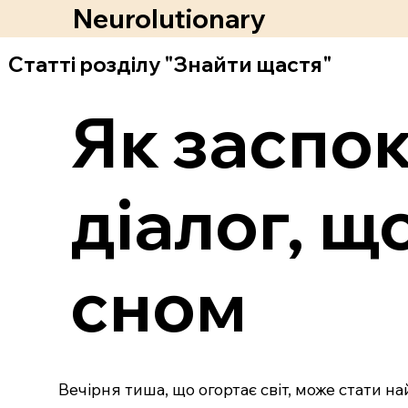
Neurolutionary
Статті розділу "Знайти щастя"
Як заспок
діалог, щ
сном
Вечірня тиша, що огортає світ, може стати н