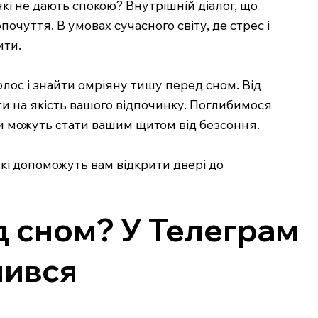
кі не дають спокою? Внутрішній діалог, що
чуття. В умовах сучасного світу, де стрес і
ити.
олос і знайти омріяну тишу перед сном. Від
ути на якість вашого відпочинку. Поглибимося
ки можуть стати вашим щитом від безсоння.
 які допоможуть вам відкрити двері до
д сном? У Телеграм
чився