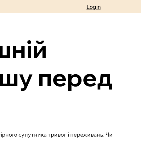
Login
шній
ишу перед
вірного супутника тривог і переживань. Чи