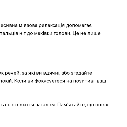
ресивна м’язова релаксація допомагає
 пальців ніг до маківки голови. Це не лише
речей, за які ви вдячні, або згадайте
окій. Коли ви фокусуєтеся на позитиві, ваш
ь свого життя загалом. Пам’ятайте, що шлях