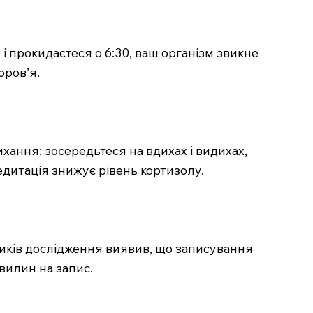
і прокидаєтеся о 6:30, ваш організм звикне
оров’я.
хання: зосередьтеся на вдихах і видихах,
дитація знижує рівень кортизолу.
ників дослідження виявив, що записування
вилин на запис.