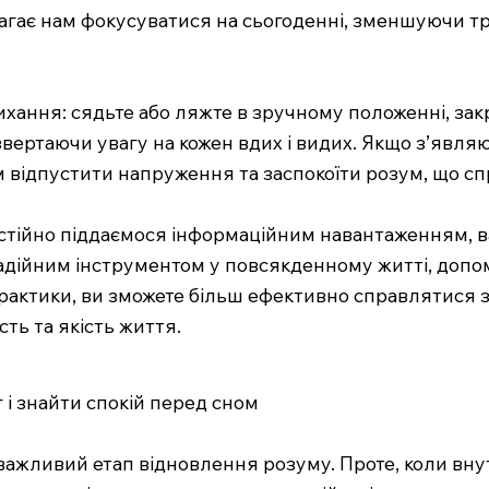
гає нам фокусуватися на сьогоденні, зменшуючи три
хання: сядьте або ляжте в зручному положенні, закри
 звертаючи увагу на кожен вдих і видих. Якщо з’явля
ам відпустити напруження та заспокоїти розум, що
постійно піддаємося інформаційним навантаженням, 
адійним інструментом у повсякденному житті, допо
рактики, ви зможете більш ефективно справлятися 
ть та якість життя.
 і знайти спокій перед сном
 важливий етап відновлення розуму. Проте, коли вну