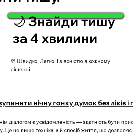
🌙 Знайди тишу
за 4 хвилини
💛 Швидко. Легко. І з ясністю в кожному
рішенні.
упинити нічну гонку думок без ліків і 
нім діалогом є усвідомленість — здатність бути прис
у. Це не лише техніка, а й спосіб життя, що дозволяє