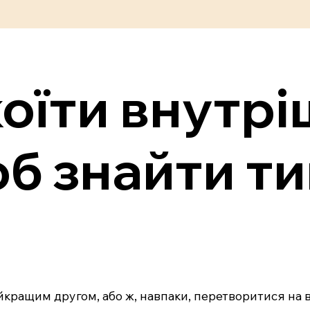
оїти внутрі
об знайти т
айкращим другом, або ж, навпаки, перетворитися на 