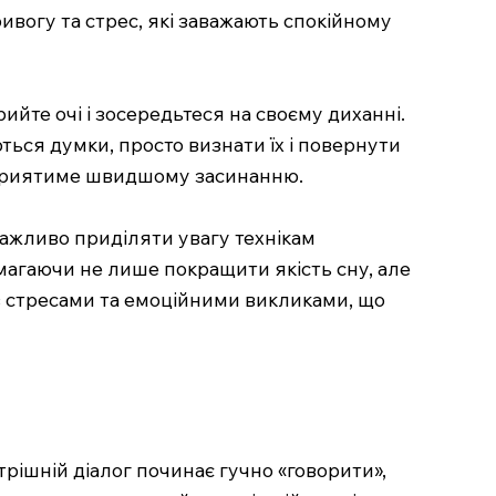
вогу та стрес, які заважають спокійному
йте очі і зосередьтеся на своєму диханні.
ються думки, просто визнати їх і повернути
 сприятиме швидшому засинанню.
важливо приділяти увагу технікам
магаючи не лише покращити якість сну, але
з стресами та емоційними викликами, що
трішній діалог починає гучно «говорити»,