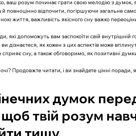
ко, ваш розум починає грати свою мелодію з думок, я
 й повноцінно відпочити, погіршуючи загальне самопо
ною життя, важливість якісного сну важко переоцін
оди, які допоможуть вам заспокоїти свій внутрішній г
 — ви дізнаєтеся, як кожен з цих аспектів може вплин
ке сприяє сну, а також обговоримо, як позитивні дум
 ночі? Продовжте читати, і ви знайдете цінні поради,
інечних думок пере
 щоб твій розум нав
йти тишу.