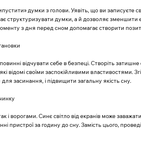
устити» думки з голови. Уявіть, що ви записуєте с
гає структуризувати думки, а й дозволяє зменшити 
моменту з дня перед сном допомагає створити пози
тановки
повинні відчувати себе в безпеці. Створіть затишне
 які відомі своїми заспокійливими властивостями. З
ля засинання, і підвищити загальну якість сну.
очинку
так і ворогами. Синє світло від екранів може заваж
і пристрої за годину до сну. Замість цього, проведіт