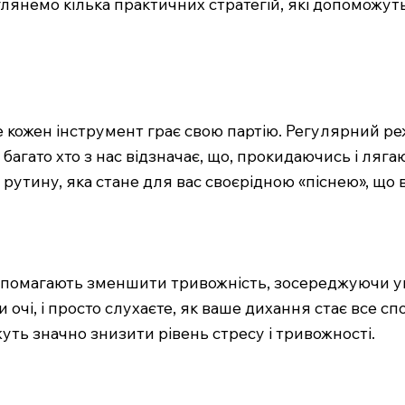
глянемо кілька практичних стратегій, які допоможут
 де кожен інструмент грає свою партію. Регулярний 
агато хто з нас відзначає, що, прокидаючись і лягаюч
 рутину, яка стане для вас своєрідною «піснею», що 
 допомагають зменшити тривожність, зосереджуючи у
ши очі, і просто слухаєте, як ваше дихання стає все 
уть значно знизити рівень стресу і тривожності.