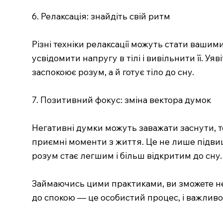
6. Релаксація: знайдіть свій ритм
Різні техніки релаксації можуть стати ваши
усвідомити напругу в тілі і вивільнити її. Уя
заспокоює розум, а й готує тіло до сну.
7. Позитивний фокус: зміна вектора думок
Негативні думки можуть заважати заснути, то
приємні моменти з життя. Це не лише підвищ
розум стає легшим і більш відкритим до сну.
Займаючись цими практиками, ви зможете не
до спокою — це особистий процес, і важливо 