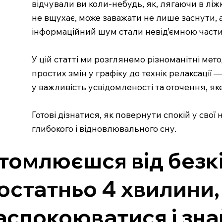
відчували ви коли-небудь, як, лягаючи в ліж
не вщухає, може заважати не лише заснути, а
інформаційний шум стали невід’ємною части
У цій статті ми розглянемо різноманітні мет
простих змін у графіку до технік релаксації
у важливість усвідомленості та оточення, я
Готові дізнатися, як повернути спокій у свої
глибокого і відновлювального сну.
томлюєшся від безк
остатньо 4 хвилини,
аспокоюватися і зна