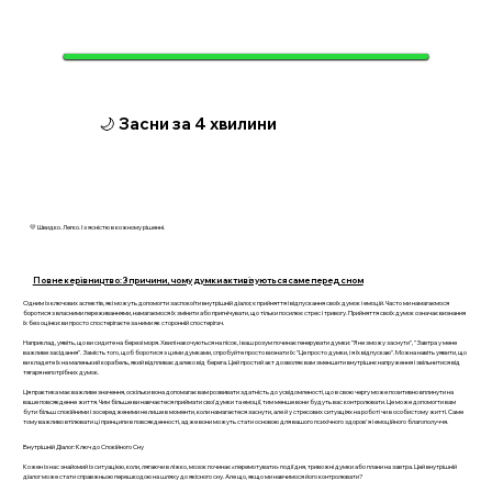
🌙 Засни за 4 хвилини
💛 Швидко. Легко. І з ясністю в кожному рішенні.
Повне керівництво: 3 причини, чому думки активізуються саме перед сном
Одним із ключових аспектів, які можуть допомогти заспокоїти внутрішній діалог, є прийняття і відпускання своїх думок і емоцій. Часто ми намагаємося
боротися з власними переживаннями, намагаємося їх змінити або пригнічувати, що тільки посилює стрес і тривогу. Прийняття своїх думок означає визнання
їх без оцінки: ви просто спостерігаєте за ними як сторонній спостерігач.
Наприклад, уявіть, що ви сидите на березі моря. Хвилі накочуються на пісок, і ваш розум починає генерувати думки: "Я не зможу заснути", "Завтра у мене
важливе засідання". Замість того, щоб боротися з цими думками, спробуйте просто визнати їх: "Це просто думки, і я їх відпускаю". Можна навіть уявити, що
ви кладете їх на маленький корабель, який відпливає далеко від берега. Цей простий акт дозволяє вам зменшити внутрішнє напруження і звільнитися від
тягаря непотрібних думок.
Ця практика має важливе значення, оскільки вона допомагає вам розвивати здатність до усвідомленості, що в свою чергу може позитивно вплинути на
ваше повсякденне життя. Чим більше ви навчаєтеся приймати свої думки та емоції, тим менше вони будуть вас контролювати. Це може допомогти вам
бути більш спокійними і зосередженими не лише в моменти, коли намагаєтеся заснути, але й у стресових ситуаціях на роботі чи в особистому житті. Саме
тому важливо втілювати ці принципи в повсякденності, адже вони можуть стати основою для вашого психічного здоров'я і емоційного благополуччя.
Внутрішній Діалог: Ключ до Спокійного Сну
Кожен із нас знайомий із ситуацією, коли, лягаючи в ліжко, мозок починає «перемотувати» події дня, тривожні думки або плани на завтра. Цей внутрішній
діалог може стати справжньою перешкодою на шляху до якісного сну. Але що, якщо ми навчимося його контролювати?