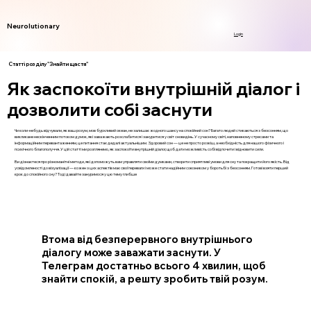
Neurolutionary
Login
Статті розділу "Знайти щастя"
Як заспокоїти внутрішній діалог і
дозволити собі заснути
Чи коли-небудь відчували, як ваш розум, мов бурхливий океан, не залишає жодного шансу на спокійний сон? Багато людей стикаються з безсонням, що
викликане нескінченним потоком думок, які заважають розслабитися і зануритися у світ сновидінь. У сучасному світі, наповненому стресами та
інформаційним перевантаженням, це питання стає дедалі актуальнішим. Здоровий сон — це не просто розкіш, а необхідність для нашого фізичного і
психічного благополуччя. У цій статті ми розглянемо, як заспокоїти внутрішній діалог, щоб дати можливість собі відпочити і відновити сили.
Ви дізнаєтеся про різноманітні методи, які допоможуть вам управляти своїми думками, створити сприятливі умови для сну та покращити його якість. Від
усвідомленості до візуалізації — кожен з цих аспектів має свої переваги і може стати надійним союзником у боротьбі з безсонням. Готові взяти перший
крок до спокійного сну? Тоді давайте зануримося у цю тему глибше
Втома від безперервного внутрішнього
діалогу може заважати заснути. У
Телеграм достатньо всього 4 хвилин, щоб
знайти спокій, а решту зробить твій розум.