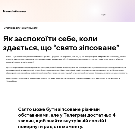
Neurolutionary
Login
Статті розділу "Знайти щастя"
Як заспокоїти себе, коли
здається, що “свято зіпсоване”
Свята — це час, коли серця наповнені теплом, а домівки — радістю. Але що робити, коли все, що обіцяло бути ідеальним, раптом починає розпадатися на
шматки? Уявіть, що ви планували незабутнє святкування, але невдалий збіг обставин змушує вас відчути, що все зіпсовано. Як заспокоїти себе в такі
моменти і повернути радість свята?
Ця стаття присвячена тому, як справлятися з емоціями, коли обставини не відповідають нашим очікуванням. В умовах, коли стрес і розчарування можуть
переважити радість, важливо знайти способи, які допоможуть нам зберегти внутрішній спокій і зосередитись на позитивних аспектах. Ми розглянемо
кілька практичних підходів: від прийняття своїх емоцій до створення нових традицій, а також способи залучення близьких для підтримки у важкі моменти.
Приготуйтеся до подорожі в світ емоційного самозаспокоєння, де ви зможете віднайти справжнє значення свята, навіть коли ситуація здається
безнадійною.
Свято може бути зіпсоване різними
обставинами, але у Телеграм достатньо 4
хвилин, щоб знайти внутрішній спокій і
повернути радість моменту.