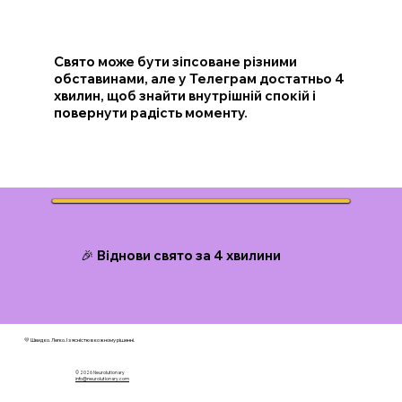
Свято може бути зіпсоване різними
обставинами, але у Телеграм достатньо 4
хвилин, щоб знайти внутрішній спокій і
повернути радість моменту.
🎉 Віднови свято за 4 хвилини
💛 Швидко. Легко. І з ясністю в кожному рішенні.
© 2026 N
eurolutionary
info@neurolutionary.com