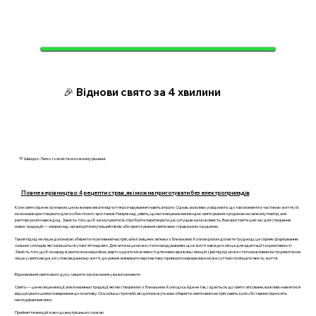
🎉 Віднови свято за 4 хвилини
💛 Швидко. Легко. І з ясністю в кожному рішенні.
Повне керівництво: 4 рецепти страв, які можна приготувати без електроприладів
Коли свято йде не за планом, це може викликати відчуття розчарування і навіть втрати. Однак, важливо усвідомити, що такі моменти є частиною життя, і їх
можна використовувати для особистісного зростання. Наприклад, уявіть, що ви планували великоднє святкування з родиною на свіжому повітрі, але
раптово розпочався дощ. Замість того, щоб засмучуватися, спробуйте перетворити цю ситуацію на можливість. Використайте цей час для створення
нових традицій — наприклад, організуйте внутрішній пікнік або приготування святкових страв разом з родиною.
Такий підхід не лише допомагає зберегти позитивний настрій, але й зміцнює зв’язки з близькими. Коли ви разом долаєте труднощі, це сприяє формуванню
сильних спогадів, які залишаться у пам'яті надовго. Для читача це може стати нагадуванням, що в житті завжди є місце для адаптації та креативності.
Замість того, щоб зосереджуватися на недоліках, варто шукати можливості для нових вражень і емоцій. Цей підхід може стати важливим інструментом не
лише у святкові дні, а й у повсякденному житті, де уміння змінювати перспективу і приймати нові виклики може суттєво поліпшити якість життя.
Відновлення святкового духу: секрети заспокоєння у важкі моменти
Свята — це не лише емоції, але й маленькі традиції, які ми створюємо з близькими. Коли щось йде не так, і здається, що свято зіпсоване, важливо навчитися
відшукувати шляхи повернення до позитиву. Ось кілька стратегій, які допоможуть вам зберегти святковий настрій, навіть коли обставини підносять
несподівані виклики.
Прийняття емоцій: ключ до внутрішнього спокою