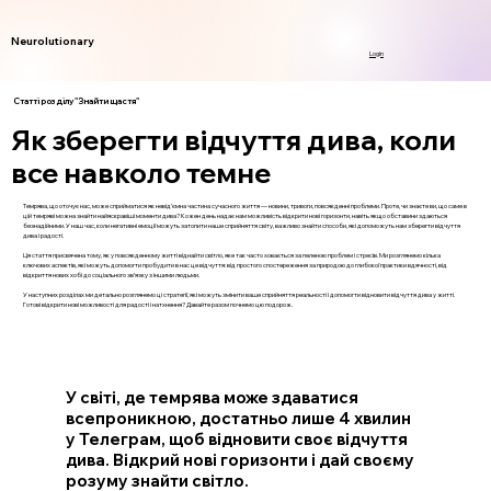
Neurolutionary
Login
Статті розділу "Знайти щастя"
Як зберегти відчуття дива, коли
все навколо темне
Темрява, що оточує нас, може сприйматися як невід’ємна частина сучасного життя — новини, тривоги, повсякденні проблеми. Проте, чи знаєте ви, що саме в
цій темряві можна знайти найяскравіші моменти дива? Кожен день надає нам можливість відкрити нові горизонти, навіть якщо обставини здаються
безнадійними. У наш час, коли негативні емоції можуть затопити наше сприйняття світу, важливо знайти способи, які допоможуть нам зберегти відчуття
дива і радості.
Ця стаття присвячена тому, як у повсякденному житті віднайти світло, яке так часто ховається за пеленою проблем і стресів. Ми розглянемо кілька
ключових аспектів, які можуть допомогти пробудити в нас це відчуття: від простого спостереження за природою до глибокої практики вдячності, від
відкриття нових хобі до соціального зв’язку з іншими людьми.
У наступних розділах ми детально розглянемо ці стратегії, які можуть змінити ваше сприйняття реальності і допомогти відновити відчуття дива у житті.
Готові відкрити нові можливості для радості і натхнення? Давайте разом почнемо цю подорож.
У світі, де темрява може здаватися
всепроникною, достатньо лише 4 хвилин
у Телеграм, щоб відновити своє відчуття
дива. Відкрий нові горизонти і дай своєму
розуму знайти світло.